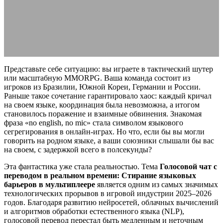
языковых барьеров в мультиплеере
13.05.2026
АВТОР ANA_EDITOR
КОММЕНТАРИЕВ НЕТ
Представьте себе ситуацию: вы играете в тактический шутер
или масштабную MMORPG. Ваша команда состоит из
игроков из Бразилии, Южной Кореи, Германии и России.
Раньше такое сочетание гарантировало хаос: каждый кричал
на своем языке, координация была невозможна, а итогом
становилось поражение и взаимные обвинения. Знакомая
фраза «no english, no mic» стала символом языкового
сегрегирования в онлайн-играх. Но что, если бы вы могли
говорить на родном языке, а ваши союзники слышали бы вас
на своем, с задержкой всего в полсекунды?
Эта фантастика уже стала реальностью. Тема
Голосовой чат с
переводом в реальном времени: Стирание языковых
барьеров в мультиплеере
является одним из самых значимых
технологических прорывов в игровой индустрии 2025–2026
годов. Благодаря развитию нейросетей, облачных вычислений
и алгоритмов обработки естественного языка (NLP),
голосовой перевод перестал быть медленным и неточным