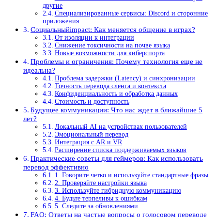
другие
Специализированные сервисы: Discord и сторонние
приложения
Социальныйimpact: Как меняется общение в играх?
От изоляции к интеграции
Снижение токсичности на почве языка
Новые возможности для киберспорта
Проблемы и ограничения: Почему технология еще не
идеальна?
Проблема задержки (Latency) и синхронизации
Точность перевода сленга и контекста
Конфиденциальность и обработка данных
Стоимость и доступность
Будущее коммуникации: Что нас ждет в ближайшие 5
лет?
Локальный AI на устройствах пользователей
Эмоциональный перевод
Интеграция с AR и VR
Расширение списка поддерживаемых языков
Практические советы для геймеров: Как использовать
перевод эффективно
1. Говорите четко и используйте стандартные фразы
2. Проверяйте настройки языка
3. Используйте гибридную коммуникацию
4. Будьте терпеливы к ошибкам
5. Следите за обновлениями
FAQ: Ответы на частые вопросы о голосовом переводе