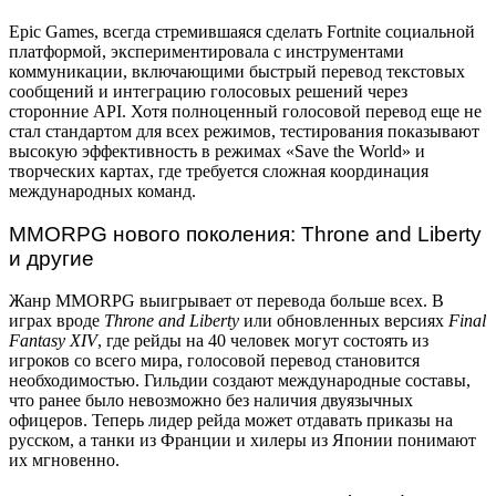
Epic Games, всегда стремившаяся сделать Fortnite социальной
платформой, экспериментировала с инструментами
коммуникации, включающими быстрый перевод текстовых
сообщений и интеграцию голосовых решений через
сторонние API. Хотя полноценный голосовой перевод еще не
стал стандартом для всех режимов, тестирования показывают
высокую эффективность в режимах «Save the World» и
творческих картах, где требуется сложная координация
международных команд.
MMORPG нового поколения: Throne and Liberty
и другие
Жанр MMORPG выигрывает от перевода больше всех. В
играх вроде
Throne and Liberty
или обновленных версиях
Final
Fantasy XIV
, где рейды на 40 человек могут состоять из
игроков со всего мира, голосовой перевод становится
необходимостью. Гильдии создают международные составы,
что ранее было невозможно без наличия двуязычных
офицеров. Теперь лидер рейда может отдавать приказы на
русском, а танки из Франции и хилеры из Японии понимают
их мгновенно.