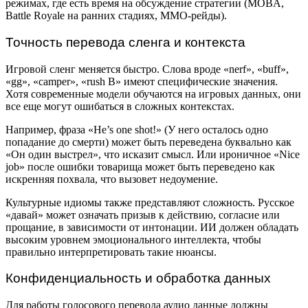
режимах, где есть время на обсуждение стратегии (MOBA,
Battle Royale на ранних стадиях, MMO-рейды).
Точность перевода сленга и контекста
Игровой сленг меняется быстро. Слова вроде «nerf», «buff»,
«gg», «camper», «rush B» имеют специфические значения.
Хотя современные модели обучаются на игровых данных, они
все еще могут ошибаться в сложных контекстах.
Например, фраза «He’s one shot!» (У него осталось одно
попадание до смерти) может быть переведена буквально как
«Он один выстрел», что исказит смысл. Или ироничное «Nice
job» после ошибки товарища может быть переведено как
искренняя похвала, что вызовет недоумение.
Культурные идиомы также представляют сложность. Русское
«давай» может означать призыв к действию, согласие или
прощание, в зависимости от интонации. ИИ должен обладать
высоким уровнем эмоционального интеллекта, чтобы
правильно интерпретировать такие нюансы.
Конфиденциальность и обработка данных
Для работы голосового перевода аудио данные должны