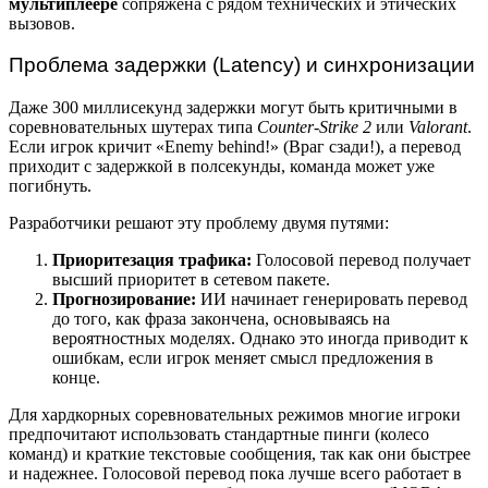
мультиплеере
сопряжена с рядом технических и этических
вызовов.
Проблема задержки (Latency) и синхронизации
Даже 300 миллисекунд задержки могут быть критичными в
соревновательных шутерах типа
Counter-Strike 2
или
Valorant
.
Если игрок кричит «Enemy behind!» (Враг сзади!), а перевод
приходит с задержкой в полсекунды, команда может уже
погибнуть.
Разработчики решают эту проблему двумя путями:
Приоритезация трафика:
Голосовой перевод получает
высший приоритет в сетевом пакете.
Прогнозирование:
ИИ начинает генерировать перевод
до того, как фраза закончена, основываясь на
вероятностных моделях. Однако это иногда приводит к
ошибкам, если игрок меняет смысл предложения в
конце.
Для хардкорных соревновательных режимов многие игроки
предпочитают использовать стандартные пинги (колесо
команд) и краткие текстовые сообщения, так как они быстрее
и надежнее. Голосовой перевод пока лучше всего работает в