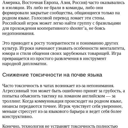
Америка, Восточная Европа, Азия, Россия) часто оказывались
в изоляции. Их либо не брали в команды, либо они
формировали закрытые сообщества, общающиеся только на
родном языке. Голосовой перевод ломает эти стены.
Российский игрок может легко найти группу с бразильцами
для прохождения кооперативного shooter’а, не боясь
недопонимания.
Это приводит к росту толерантности и пониманию других
культур. Игроки начинают узнавать особенности менталитета,
юмора и стиля общения своих зарубежных товарищей. Игра
превращается из простого развлечения в инструмент
народной дипломатии.
Снижение токсичности на почве языка
Часто токсичность в чатах возникает из-за непонимания.
Агрессивный тон может быть ошибочно принят за грубость, а
попытка объяснить тактику на ломаном английском — за
троллинг. Когда коммуникация происходит на родном языке,
нюансы передаются точнее. Игрок чувствует себя увереннее,
меньше стрессует из-за языкового барьера и ведет себя более
конструктивно.
Конечно, технология не устраняет токсичность полностью