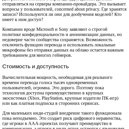
отправляться на серверы компании-провайдера. Это вызывает
вопросы у пользователей, concerned about privacy. Где хранятся
записи? Используются ли они для дообучения моделей? Кто
имеет к ним доступ?
Компании вроде Microsoft и Sony заявляют о строгой
политике конфиденциальности и анонимизации данных, но
недоверие части сообщества сохраняется. Возможность
отключить функцию перевода и использовать локальные
микрофоны без отправки данных на облако остается важным
требованием для многих геймеров.
Стоимость и доступность
Вычислительная мощность, необходимая для реального
времени перевода голоса тысяч одновременных
пользователей, огромна. Это дорого. Поэтому пока
технология доступна преимущественно в крупных
экосистемах (Xbox, PlayStation, крупные издатели ПК-игр)
или как платная подписка в сторонних сервисах.
Для маленьких инди-студий внедрение такого функционала
пока неподъемно. Это создает риск цифрового неравенства,
где игроки в AAA-проектах получают преимущество в
коммуникации, а игроки в инди-играх остаются с языковыми