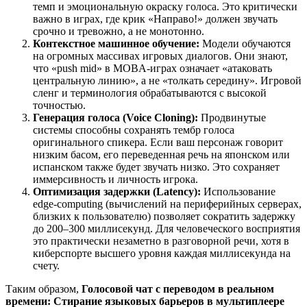
темп и эмоциональную окраску голоса. Это критически
важно в играх, где крик «Направо!» должен звучать
срочно и тревожно, а не монотонно.
Контекстное машинное обучение:
Модели обучаются
на огромных массивах игровых диалогов. Они знают,
что «push mid» в MOBA-играх означает «атаковать
центральную линию», а не «толкать середину». Игровой
сленг и терминология обрабатываются с высокой
точностью.
Генерация голоса (Voice Cloning):
Продвинутые
системы способны сохранять тембр голоса
оригинального спикера. Если ваш персонаж говорит
низким басом, его переведенная речь на японском или
испанском также будет звучать низко. Это сохраняет
иммерсивность и личность игрока.
Оптимизация задержки (Latency):
Использование
edge-computing (вычислений на периферийных серверах,
близких к пользователю) позволяет сократить задержку
до 200–300 миллисекунд. Для человеческого восприятия
это практически незаметно в разговорной речи, хотя в
киберспорте высшего уровня каждая миллисекунда на
счету.
Таким образом,
Голосовой чат с переводом в реальном
времени: Стирание языковых барьеров в мультиплеере