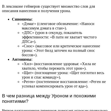
В лексиконе геймеров существует множество слов для
описания нанесения и получения урона.
Синонимы
:
«Дэмаг» (сленговое обозначение: «Наноси
максимум дэмага в стан»).
«ДПС» (урон в секунду, показатель
эффективности: «В пати не хватает чистого
ДПСа»).
«Снос» (массовое или критическое нанесение
урона: «Этот билд заточен на полный снос
боссов»).
Антонимы
:
«Хил» (восстановление здоровья: «Хила не
хватило, чтобы пережить этот урон»).
«Щит» (поглощение урона: «Щит поглотил весь
урон и спас команду»).
«Реген» (постепенное восстановление: «Реген не
успевал компенсировать урон от яда»).
В чем разница между Уроном и похожими
понятиями?
Четкое разграничение терминов помогает игрокам правильно