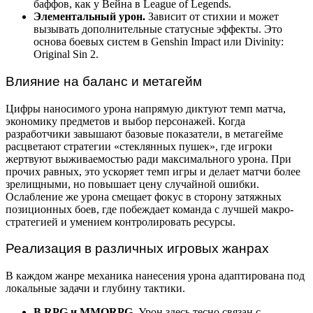
баффов, как у Вейна в League of Legends.
Элементальный урон.
Зависит от стихии и может
вызывать дополнительные статусные эффекты. Это
основа боевых систем в Genshin Impact или Divinity:
Original Sin 2.
Влияние на баланс и метагейм
Цифры наносимого урона напрямую диктуют темп матча,
экономику предметов и выбор персонажей. Когда
разработчики завышают базовые показатели, в метагейме
расцветают стратегии «стеклянных пушек», где игроки
жертвуют выживаемостью ради максимального урона. При
прочих равных, это ускоряет темп игры и делает матчи более
зрелищными, но повышает цену случайной ошибки.
Ослабление же урона смещает фокус в сторону затяжных
позиционных боев, где побеждает команда с лучшей макро-
стратегией и умением контролировать ресурсы.
Реализация в различных игровых жанрах
В каждом жанре механика нанесения урона адаптирована под
локальные задачи и глубину тактики.
В RPG и MMORPG.
Урон здесь тесно связан с