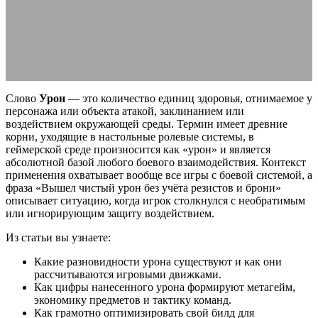
виды
20.06.2026
АВТОР ANA_EDITOR
КОММЕНТАРИЕВ НЕТ
Слово
Урон
— это количество единиц здоровья, отнимаемое у
персонажа или объекта атакой, заклинанием или
воздействием окружающей среды. Термин имеет древние
корни, уходящие в настольные ролевые системы, в
геймерской среде произносится как «урон» и является
абсолютной базой любого боевого взаимодействия. Контекст
применения охватывает вообще все игры с боевой системой, а
фраза «Вышел чистый урон без учёта резистов и брони»
описывает ситуацию, когда игрок столкнулся с необратимым
или игнорирующим защиту воздействием.
Из статьи вы узнаете:
Какие разновидности урона существуют и как они
рассчитываются игровыми движками.
Как цифры нанесенного урона формируют метагейм,
экономику предметов и тактику команд.
Как грамотно оптимизировать свой билд для