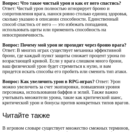
Вопрос: Что такое чистый урон и как от него спастись?
Ответ: Чистый урон полностью игнорирует броню и
сопротивления врага, нанося ровно столько единиц здоровья,
сколько указано в описании способности. Единственный
способ спастись от него — это избежать попадания,
использовать щиты или применить способность на
невосприимчивость.
Вопрос: Почему мой урон не проходит через броню врага?
Ответ: В многих играх существует механика эффективной
брони, где каждый пункт защиты снижает процент урона по
возрастающей кривой. Если у врага слишком много брони,
ваш физический урон будет стремиться к нулю, и вам
придется искать способы его пробить или сменить тип атаки.
Вопрос: Как увеличить урон в RPG-играх?
Ответ: Урон
можно увеличить за счет экипировки, повышения уровня
персонажа, использования баффов и зелий. Также важно
учитывать множители урона, такие как критический шанс,
критический урон и бонусы против конкретных типов врагов.
Читайте также
В игровом словаре существует множество смежных терминов,