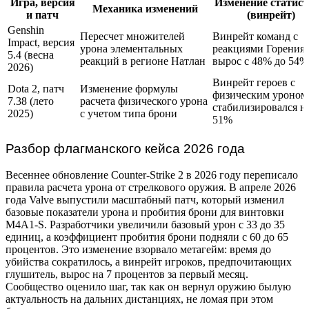
Игра, версия
Изменение статис
Механика изменений
и патч
(винрейт)
Genshin
Пересчет множителей
Винрейт команд с
Impact, версия
урона элементальных
реакциями Горения
5.4 (весна
реакций в регионе Натлан
вырос с 48% до 54%
2026)
Винрейт героев с
Dota 2, патч
Изменение формулы
физическим уроном
7.38 (лето
расчета физического урона
стабилизировался н
2025)
с учетом типа брони
51%
Разбор флагманского кейса 2026 года
Весеннее обновление Counter-Strike 2 в 2026 году переписало
правила расчета урона от стрелкового оружия. В апреле 2026
года Valve выпустили масштабный патч, который изменил
базовые показатели урона и пробития брони для винтовки
M4A1-S. Разработчики увеличили базовый урон с 33 до 35
единиц, а коэффициент пробития брони подняли с 60 до 65
процентов. Это изменение взорвало метагейм: время до
убийства сократилось, а винрейт игроков, предпочитающих
глушитель, вырос на 7 процентов за первый месяц.
Сообщество оценило шаг, так как он вернул оружию былую
актуальность на дальних дистанциях, не ломая при этом