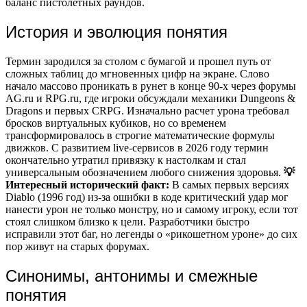
баланс пистолетных раундов.
История и эволюция понятия
Термин зародился за столом с бумагой и прошел путь от
сложных таблиц до мгновенных цифр на экране. Слово
начало массово проникать в рунет в конце 90-х через форумы
AG.ru и RPG.ru, где игроки обсуждали механики Dungeons &
Dragons и первых CRPG. Изначально расчет урона требовал
бросков виртуальных кубиков, но со временем
трансформировалось в строгие математические формулы
движков. С развитием live-сервисов в 2026 году термин
окончательно утратил привязку к настолкам и стал
универсальным обозначением любого снижения здоровья.
💡
Интересный исторический факт:
В самых первых версиях
Diablo (1996 год) из-за ошибки в коде критический удар мог
нанести урон не только монстру, но и самому игроку, если тот
стоял слишком близко к цели. Разработчики быстро
исправили этот баг, но легенды о «рикошетном уроне» до сих
пор живут на старых форумах.
Синонимы, антонимы и смежные
понятия