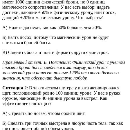
имеет 1000 единиц физической брони, но 0 единиц
магического сопротивления. У вас есть выбор: надеть
доспехи, дающие +50% к физическому урону, или посох,
дающий +20% к магическому урону. Что выбрать?
А) Надеть доспехи, так как 50% больше, чем 20%.
Б) Взять посох, потому что магический урон не будет
снижаться броней босса.
В) Сменить босса и пойти фармить других монстров.
Правильный ответ: Б. Пояснение: Физический урон с учетом
тысячи брони босса сведется к минимуму, тогда как
магический урон нанесет полные 120% от своего базового
значения, что обеспечит быструю победу.
Ситуация 2
: В тактическом шутере у врага активировался
щит, поглощающий ровно 100 единиц урона. У вас в руках
оружие, наносящее 40 единиц урона за выстрел. Как
эффективнее снять щит?
А) Стрелять по ногам, чтобы обойти щит.
Б) Сделать три точных выстрела в любую часть тела, так как
щит поглощает общий объем урона.