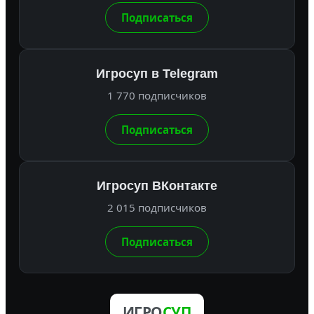
Подписаться
Игросуп в Telegram
1 770 подписчиков
Подписаться
Игросуп ВКонтакте
2 015 подписчиков
Подписаться
ИГРО
СУП