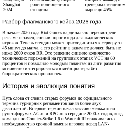
Shanghai
роли полноценного
тренером-стендином
2024
стендина
вырос до 45%
Разбор флагманского кейса 2026 года
В начале 2026 года Riot Games кардинально пересмотрели
регламент замен, снизив порог входа для академических
игроков. Теперь стендин может присоединиться к серверу за
45 минут до матча, а его рейтинг в аккаунте должен быть не
ниже 2800 очков RR. Это решение снизило количество
технических поражений на групповых этапах VCT на 60
процентов и позволило молодым талантам из лиги развития
мгновенно интегрироваться в мейн-ростеры без
бюрократических проволочек.
История и эволюция понятия
Путь слова от сленга старых форумов до официального
термина турнирных регламентов занял более двух
десятилетий. Впервые термин начал массово мелькать на
рунет-форумах AG.ru и RPG.ru в середине 2000-х годов, когда
команды по Counter-Strike 1.6 и Warcraft III сталкивались с
необходимостью срочной замены игроков перед LAN-