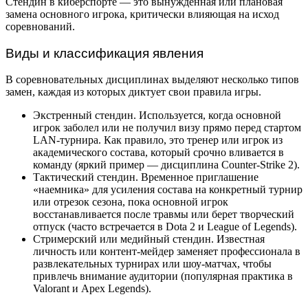
Стендин в киберспорте — это вынужденная или плановая
замена основного игрока, критически влияющая на исход
соревнований.
Виды и классификация явления
В соревновательных дисциплинах выделяют несколько типов
замен, каждая из которых диктует свои правила игры.
Экстренный стендин. Используется, когда основной
игрок заболел или не получил визу прямо перед стартом
LAN-турнира. Как правило, это тренер или игрок из
академического состава, который срочно вливается в
команду (яркий пример — дисциплина Counter-Strike 2).
Тактический стендин. Временное приглашение
«наемника» для усиления состава на конкретный турнир
или отрезок сезона, пока основной игрок
восстанавливается после травмы или берет творческий
отпуск (часто встречается в Dota 2 и League of Legends).
Стримерский или медийный стендин. Известная
личность или контент-мейдер заменяет профессионала в
развлекательных турнирах или шоу-матчах, чтобы
привлечь внимание аудитории (популярная практика в
Valorant и Apex Legends).