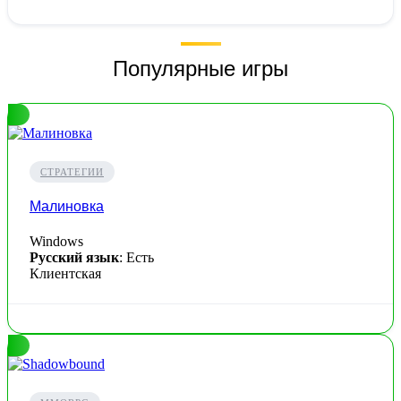
Популярные игры
СТРАТЕГИИ
Малиновка
Windows
Русский язык
: Есть
Клиентская