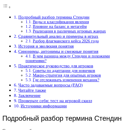
Подробный разбор термина Стендин
Виды и классификация явления
Влияние на баланс и метагейм
Реализация в различных игровых жанрах
Сравнительный анализ и примеры в играх
Разбор флагманского кейса 2026 года
История и эволюция понятия
Синонимы, антонимы и смежные понятия
В чем разница между Стендин и похожими
понятиями?
Практическое руководство для игроков
Советы по адаптации для новичков
Макро-стратегия для опытных игроков
Где отслеживать изменения механик?
Часто задаваемые вопросы (FAQ)
Читайте также
Заключение
Проверьте себя: тест на игровой скилл
Источники информации
Подробный разбор термина Стендин