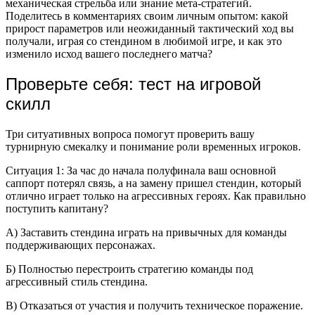
механическая стрельба или знание мета-стратегий.
Поделитесь в комментариях своим личным опытом: какой
прирост параметров или неожиданный тактический ход вы
получали, играя со стендином в любимой игре, и как это
изменило исход вашего последнего матча?
Проверьте себя: тест на игровой
скилл
Три ситуативных вопроса помогут проверить вашу
турнирную смекалку и понимание роли временных игроков.
Ситуация 1: За час до начала полуфинала ваш основной
саппорт потерял связь, а на замену пришел стендин, который
отлично играет только на агрессивных героях. Как правильно
поступить капитану?
А) Заставить стендина играть на привычных для команды
поддерживающих персонажах.
Б) Полностью перестроить стратегию команды под
агрессивный стиль стендина.
В) Отказаться от участия и получить техническое поражение.