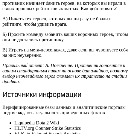
противник начинает банить героев, на которых вы играли в
своих прошлых рейтинговых матчах. Как действовать?
А) Пикать тех героев, которых вы ни разу не брали в
рейтинге, чтобы удивить врага.
Б) Просить команду забанить ваших коронных героев, чтобы
они не достались противнику.
В) Играть на мета-персонажах, даже если вы чувствуете себя
на них неуверенно.
Правильный ответ: А. Пояснение: Противник готовится к
вашим стандартным пикам на основе датамайнов, поэтому
выбор неочевидного героя сломает их стратегию на стадии
драфта.
Источники информации
Верифицированные базы данных и аналитические порталы
подтверждают актуальность приведенных фактов.
Liquipedia Dota 2 Wiki
HLTV.org Counter-Strike Statistics
VLR.gg Valorant Esports Analytics