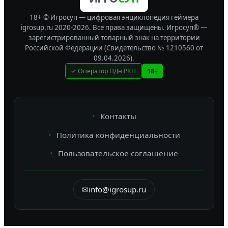
18+ © Игросуп — цифровая энциклопедия геймера
igrosup.ru 2020-2026. Все права защищены.
Игросуп® —
зарегистрированный товарный знак на территории
Российской Федерации (Свидетельство № 1210560 от
09.04.2026).
✓ Оператор ПДн РКН
18+
Контакты
Политика конфиденциальности
Пользовательское соглашение
✉
info@igrosup.ru