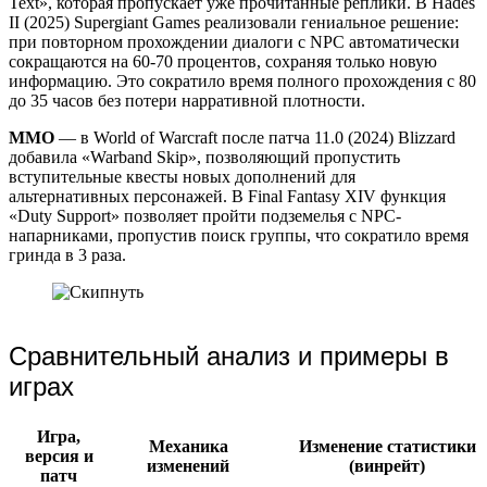
Text», которая пропускает уже прочитанные реплики. В Hades
II (2025) Supergiant Games реализовали гениальное решение:
при повторном прохождении диалоги с NPC автоматически
сокращаются на 60-70 процентов, сохраняя только новую
информацию. Это сократило время полного прохождения с 80
до 35 часов без потери нарративной плотности.
MMO
— в World of Warcraft после патча 11.0 (2024) Blizzard
добавила «Warband Skip», позволяющий пропустить
вступительные квесты новых дополнений для
альтернативных персонажей. В Final Fantasy XIV функция
«Duty Support» позволяет пройти подземелья с NPC-
напарниками, пропустив поиск группы, что сократило время
гринда в 3 раза.
Сравнительный анализ и примеры в
играх
Игра,
Механика
Изменение статистики
версия и
изменений
(винрейт)
патч