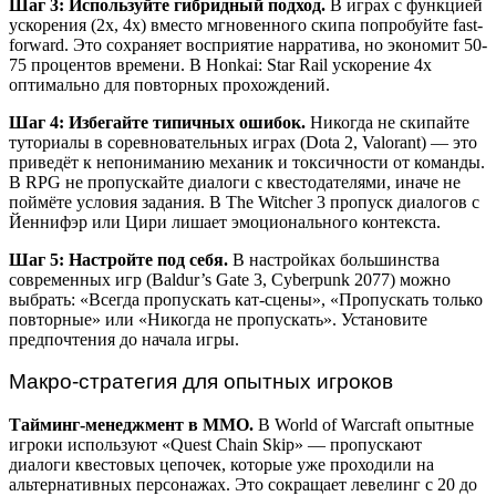
Шаг 3: Используйте гибридный подход.
В играх с функцией
ускорения (2x, 4x) вместо мгновенного скипа попробуйте fast-
forward. Это сохраняет восприятие нарратива, но экономит 50-
75 процентов времени. В Honkai: Star Rail ускорение 4x
оптимально для повторных прохождений.
Шаг 4: Избегайте типичных ошибок.
Никогда не скипайте
туториалы в соревновательных играх (Dota 2, Valorant) — это
приведёт к непониманию механик и токсичности от команды.
В RPG не пропускайте диалоги с квестодателями, иначе не
поймёте условия задания. В The Witcher 3 пропуск диалогов с
Йеннифэр или Цири лишает эмоционального контекста.
Шаг 5: Настройте под себя.
В настройках большинства
современных игр (Baldur’s Gate 3, Cyberpunk 2077) можно
выбрать: «Всегда пропускать кат-сцены», «Пропускать только
повторные» или «Никогда не пропускать». Установите
предпочтения до начала игры.
Макро-стратегия для опытных игроков
Тайминг-менеджмент в MMO.
В World of Warcraft опытные
игроки используют «Quest Chain Skip» — пропускают
диалоги квестовых цепочек, которые уже проходили на
альтернативных персонажах. Это сокращает левелинг с 20 до