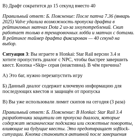
В) Драфт сократится до 15 секунд вместо 40
Правильный ответ: Б. Пояснение: После патча 7.36 (январь
2025) Valve удалила возможность пропуска драфта в
рейтинговых матчах Dota 2 из-за злоупотреблений. Скип
работает только в тренировочных лобби и матчах с ботами.
В рейтинге таймер драфта фиксирован — 40 секунд на
выбор.
Ситуация 3
: Вы играете в Honkai: Star Rail версии 3.4 и
хотите пропустить диалог с NPC, чтобы быстрее завершить
квест. Кнопка «Skip» серая (неактивна). В чём причина?
А) Это баг, нужно перезапустить игру
Б) Данный диалог содержит ключевую информацию для
последующих квестов и защищён от пропуска
В) Вы уже использовали лимит скипов на сегодня (3 раза)
Правильный ответ: Б. Пояснение: В Honkai: Star Rail 3.4
разработчики защитили от пропуска диалоги, которые
содержат механические подсказки или сюжетные повороты,
влияющие на будущие квесты. Это предотвращает softlock-
ситуации. Кнопка становится активной после завершения