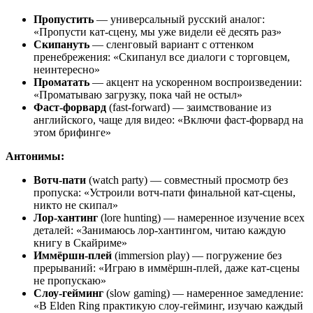
Пропустить
— универсальный русский аналог:
«Пропусти кат-сцену, мы уже видели её десять раз»
Скипануть
— сленговый вариант с оттенком
пренебрежения: «Скипанул все диалоги с торговцем,
неинтересно»
Проматать
— акцент на ускоренном воспроизведении:
«Проматываю загрузку, пока чай не остыл»
Фаст-форвард
(fast-forward) — заимствование из
английского, чаще для видео: «Включи фаст-форвард на
этом брифинге»
Антонимы:
Вотч-пати
(watch party) — совместный просмотр без
пропуска: «Устроили вотч-пати финальной кат-сцены,
никто не скипал»
Лор-хантинг
(lore hunting) — намеренное изучение всех
деталей: «Занимаюсь лор-хантингом, читаю каждую
книгу в Скайриме»
Иммёршн-плей
(immersion play) — погружение без
прерываний: «Играю в иммёршн-плей, даже кат-сцены
не пропускаю»
Слоу-гейминг
(slow gaming) — намеренное замедление:
«В Elden Ring практикую слоу-гейминг, изучаю каждый