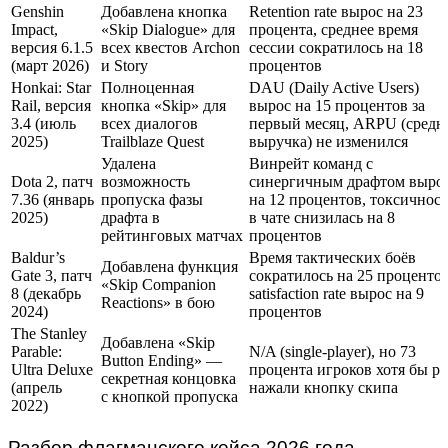
Genshin
Добавлена кнопка
Retention rate вырос на 23
Impact,
«Skip Dialogue» для
процента, среднее время
версия 6.1.5
всех квестов Archon
сессии сократилось на 18
(март 2026)
и Story
процентов
Honkai: Star
Полноценная
DAU (Daily Active Users)
Rail, версия
кнопка «Skip» для
вырос на 15 процентов за
3.4 (июль
всех диалогов
первый месяц, ARPU (средн
2025)
Trailblaze Quest
выручка) не изменился
Удалена
Винрейт команд с
Dota 2, патч
возможность
синергичным драфтом выро
7.36 (январь
пропуска фазы
на 12 процентов, токсичност
2025)
драфта в
в чате снизилась на 8
рейтинговых матчах
процентов
Baldur’s
Время тактических боёв
Добавлена функция
Gate 3, патч
сократилось на 25 процентов
«Skip Companion
8 (декабрь
satisfaction rate вырос на 9
Reactions» в бою
2024)
процентов
The Stanley
Добавлена «Skip
Parable:
N/A (single-player), но 73
Button Ending» —
Ultra Deluxe
процента игроков хотя бы ра
секретная концовка
(апрель
нажали кнопку скипа
с кнопкой пропуска
2022)
Разбор флагманского кейса 2026 года