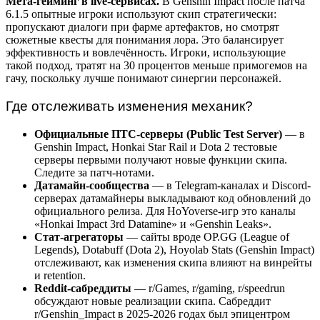
Мета-гейминг в live-сервисах.
В Genshin Impact после патча
6.1.5 опытные игроки используют скип стратегически:
пропускают диалоги при фарме артефактов, но смотрят
сюжетные квесты для понимания лора. Это балансирует
эффективность и вовлечённость. Игроки, использующие
такой подход, тратят на 30 процентов меньше примогемов на
гачу, поскольку лучше понимают синергии персонажей.
Где отслеживать изменения механик?
Официальные ПТС-серверы (Public Test Server)
— в
Genshin Impact, Honkai Star Rail и Dota 2 тестовые
серверы первыми получают новые функции скипа.
Следите за патч-нотами.
Датамайн-сообщества
— в Telegram-каналах и Discord-
серверах датамайнеры выкладывают код обновлений до
официального релиза. Для HoYoverse-игр это каналы
«Honkai Impact 3rd Datamine» и «Genshin Leaks».
Стат-агрегаторы
— сайты вроде OP.GG (League of
Legends), Dotabuff (Dota 2), Hoyolab Stats (Genshin Impact)
отслеживают, как изменения скипа влияют на винрейты
и retention.
Reddit-сабреддиты
— r/Games, r/gaming, r/speedrun
обсуждают новые реализации скипа. Сабреддит
r/Genshin_Impact в 2025-2026 годах был эпицентром