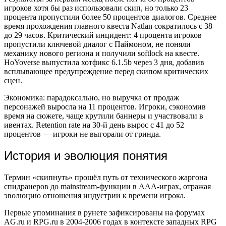
игроков хотя бы раз использовали скип, но только 23
процента пропустили более 50 процентов диалогов. Среднее
время прохождения главного квеста Natlan сократилось с 38
до 29 часов. Критический инцидент: 4 процента игроков
пропустили ключевой диалог с Паймоном, не поняли
механику нового региона и получили softlock на квесте.
HoYoverse выпустила хотфикс 6.1.5b через 3 дня, добавив
всплывающее предупреждение перед скипом критических
сцен.
Экономика: парадоксально, но выручка от продаж
персонажей выросла на 11 процентов. Игроки, сэкономив
время на сюжете, чаще крутили баннеры и участвовали в
ивентах. Retention rate на 30-й день вырос с 41 до 52
процентов — игроки не выгорали от гринда.
История и эволюция понятия
Термин «скипнуть» прошёл путь от технического жаргона
спидранеров до mainstream-функции в AAA-играх, отражая
эволюцию отношения индустрии к времени игрока.
Первые упоминания в рунете зафиксированы на форумах
AG.ru и RPG.ru в 2004-2006 годах в контексте западных RPG