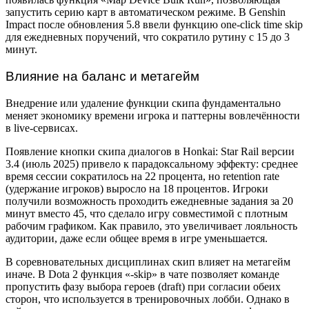
запустить серию карт в автоматическом режиме. В Genshin
Impact после обновления 5.8 ввели функцию one-click time skip
для ежедневных поручений, что сократило рутину с 15 до 3
минут.
Влияние на баланс и метагейм
Внедрение или удаление функции скипа фундаментально
меняет экономику времени игрока и паттерны вовлечённости
в live-сервисах.
Появление кнопки скипа диалогов в Honkai: Star Rail версии
3.4 (июль 2025) привело к парадоксальному эффекту: среднее
время сессии сократилось на 22 процента, но retention rate
(удержание игроков) выросло на 18 процентов. Игроки
получили возможность проходить ежедневные задания за 20
минут вместо 45, что сделало игру совместимой с плотным
рабочим графиком. Как правило, это увеличивает лояльность
аудитории, даже если общее время в игре уменьшается.
В соревновательных дисциплинах скип влияет на метагейм
иначе. В Dota 2 функция «-skip» в чате позволяет команде
пропустить фазу выбора героев (draft) при согласии обеих
сторон, что используется в тренировочных лобби. Однако в