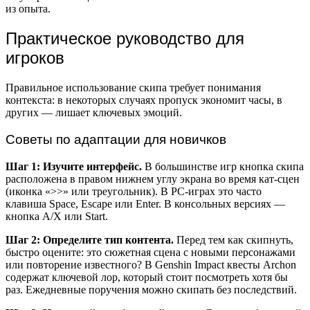
из опыта.
Практическое руководство для
игроков
Правильное использование скипа требует понимания
контекста: в некоторых случаях пропуск экономит часы, в
других — лишает ключевых эмоций.
Советы по адаптации для новичков
Шаг 1: Изучите интерфейс.
В большинстве игр кнопка скипа
расположена в правом нижнем углу экрана во время кат-сцен
(иконка «>>» или треугольник). В PC-играх это часто
клавиша Space, Escape или Enter. В консольных версиях —
кнопка A/X или Start.
Шаг 2: Определите тип контента.
Перед тем как скипнуть,
быстро оцените: это сюжетная сцена с новыми персонажами
или повторение известного? В Genshin Impact квесты Archon
содержат ключевой лор, который стоит посмотреть хотя бы
раз. Ежедневные поручения можно скипать без последствий.