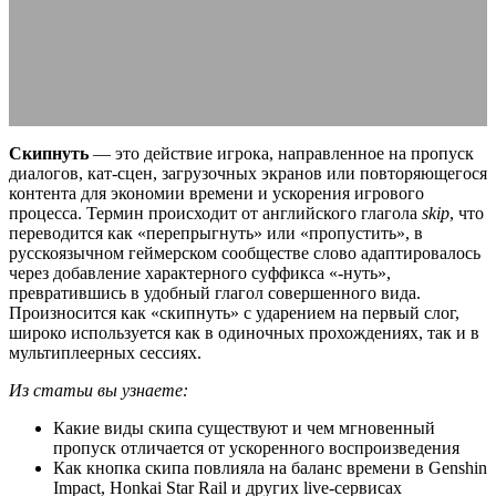
и виды
29.06.2026
АВТОР ANA_EDITOR
КОММЕНТАРИЕВ НЕТ
Скипнуть
— это действие игрока, направленное на пропуск
диалогов, кат-сцен, загрузочных экранов или повторяющегося
контента для экономии времени и ускорения игрового
процесса. Термин происходит от английского глагола
skip
, что
переводится как «перепрыгнуть» или «пропустить», в
русскоязычном геймерском сообществе слово адаптировалось
через добавление характерного суффикса «-нуть»,
превратившись в удобный глагол совершенного вида.
Произносится как «скипнуть» с ударением на первый слог,
широко используется как в одиночных прохождениях, так и в
мультиплеерных сессиях.
Из статьи вы узнаете:
Какие виды скипа существуют и чем мгновенный
пропуск отличается от ускоренного воспроизведения
Как кнопка скипа повлияла на баланс времени в Genshin
Impact, Honkai Star Rail и других live-сервисах