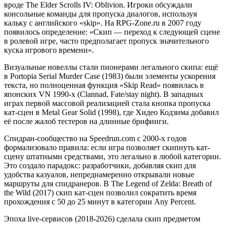
вроде The Elder Scrolls IV: Oblivion. Игроки обсуждали
консольные команды для пропуска диалогов, используя
кальку с английского «skip». На RPG-Zone.ru в 2007 году
появилось определение: «Скип — переход к следующей сцене
в ролевой игре, часто предполагает пропуск значительного
куска игрового времени».
Визуальные новеллы стали пионерами легального скипа: ещё
в Portopia Serial Murder Case (1983) были элементы ускорения
текста, но полноценная функция «Skip Read» появилась в
японских VN 1990-х (Clannad, Fate/stay night). В западных
играх первой массовой реализацией стала кнопка пропуска
кат-сцен в Metal Gear Solid (1998), где Хидео Кодзима добавил
её после жалоб тестеров на длинные брифинги.
Спидран-сообщество на Speedrun.com с 2000-х годов
формализовало правила: если игра позволяет скипнуть кат-
сцену штатными средствами, это легально в любой категории.
Это создало парадокс: разработчики, добавляя скип для
удобства казуалов, непреднамеренно открывали новые
маршруты для спидранеров. В The Legend of Zelda: Breath of
the Wild (2017) скип кат-сцен позволил сократить время
прохождения с 50 до 25 минут в категории Any Percent.
Эпоха live-сервисов (2018-2026) сделала скип предметом