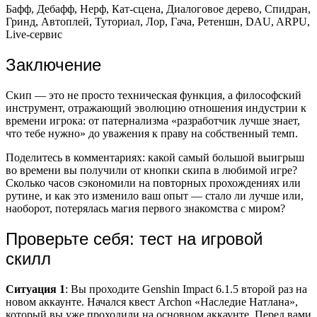
Бафф, Дебафф, Нерф, Кат-сцена, Диалоговое дерево, Спидран,
Гринд, Автоплей, Туториал, Лор, Гача, Ретеншн, DAU, ARPU,
Live-сервис
Заключение
Скип — это не просто техническая функция, а философский
инструмент, отражающий эволюцию отношения индустрии к
времени игрока: от патернализма «разработчик лучше знает,
что тебе нужно» до уважения к праву на собственный темп.
Поделитесь в комментариях: какой самый большой выигрыш
во времени вы получили от кнопки скипа в любимой игре?
Сколько часов сэкономили на повторных прохождениях или
рутине, и как это изменило ваш опыт — стало ли лучше или,
наоборот, потерялась магия первого знакомства с миром?
Проверьте себя: тест на игровой
скилл
Ситуация 1
: Вы проходите Genshin Impact 6.1.5 второй раз на
новом аккаунте. Начался квест Archon «Наследие Натлана»,
который вы уже проходили на основном аккаунте. Перед вами