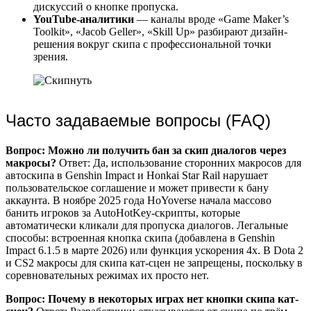
дискуссий о кнопке пропуска.
YouTube-аналитики
— каналы вроде «Game Maker’s
Toolkit», «Jacob Geller», «Skill Up» разбирают дизайн-
решения вокруг скипа с профессиональной точки
зрения.
Часто задаваемые вопросы (FAQ)
Вопрос: Можно ли получить бан за скип диалогов через
макросы?
Ответ: Да, использование сторонних макросов для
автоскипа в Genshin Impact и Honkai Star Rail нарушает
пользовательское соглашение и может привести к бану
аккаунта. В ноябре 2025 года HoYoverse начала массово
банить игроков за AutoHotKey-скрипты, которые
автоматически кликали для пропуска диалогов. Легальные
способы: встроенная кнопка скипа (добавлена в Genshin
Impact 6.1.5 в марте 2026) или функция ускорения 4x. В Dota 2
и CS2 макросы для скипа кат-сцен не запрещены, поскольку в
соревновательных режимах их просто нет.
Вопрос: Почему в некоторых играх нет кнопки скипа кат-