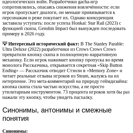
идеологических войн. Разработчики gacha-игр
сопротивлялись, опасаясь снижения вовлечённости: если
игрок пропускает диалоги, он меньше привязывается к
персонажам и реже покупает их. Однако конкуренция
заставила уступить: после успеха Honkai: Star Rail (2023) с
функцией скипа, Genshin Impact был вынужден последовать
примеру в 2026 году.
💡 Интересный исторический факт:
В The Stanley Parable:
Ultra Deluxe (2022) разработчики из Crows Crows Crows
превратили кнопку скипа в полноценную нарративную
механику. Если игрок нажимает кнопку пропуска во время
монолога Рассказчика, открывается секретная «Skip Button
Ending» — Рассказчик отводит Стэнли в «Memory Zone» и
читает реальные отзывы игроков из Steam, жалуясь на их
нетерпение. Это мета-комментарий на природу геймдизайна:
кнопка скипа стала частью искусства, а не просто
утилитарным инструментом. 73 процента игроков хотя бы раз
нажали эту кнопку, чтобы увидеть пасхалку.
Синонимы, антонимы и смежные
понятия
Синонимы: