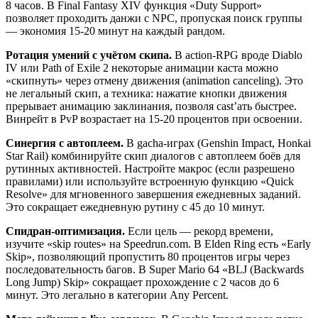
8 часов. В Final Fantasy XIV функция «Duty Support»
позволяет проходить данжи с NPC, пропуская поиск группы
— экономия 15-20 минут на каждый рандом.
Ротация умений с учётом скипа.
В action-RPG вроде Diablo
IV или Path of Exile 2 некоторые анимации каста можно
«скипнуть» через отмену движения (animation canceling). Это
не легальный скип, а техника: нажатие кнопки движения
прерывает анимацию заклинания, позволя cast’ать быстрее.
Винрейт в PvP возрастает на 15-20 процентов при освоении.
Синергия с автоплеем.
В gacha-играх (Genshin Impact, Honkai
Star Rail) комбинируйте скип диалогов с автоплеем боёв для
рутинных активностей. Настройте макрос (если разрешено
правилами) или используйте встроенную функцию «Quick
Resolve» для мгновенного завершения ежедневных заданий.
Это сокращает ежедневную рутину с 45 до 10 минут.
Спидран-оптимизация.
Если цель — рекорд времени,
изучите «skip routes» на Speedrun.com. В Elden Ring есть «Early
Skip», позволяющий пропустить 80 процентов игры через
последовательность багов. В Super Mario 64 «BLJ (Backwards
Long Jump) Skip» сокращает прохождение с 2 часов до 6
минут. Это легально в категории Any Percent.