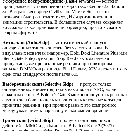
Ускоренное воспроизведение (Fast-Forward)
— контент
проигрывается с повышенной скоростью, обычно 2x, 4x или
8x. В стратегиях вроде Civilization VI или Stellaris это
позволяет быстро промотать ход ИИ-противников или
анимации строительства. В большинстве случаев сохраняет
возможность воспринимать информацию, просто в сжатом
temporal-формате.
Авто-скип (Auto-Skip)
— автоматический пропуск
определённых типов контента без участия игрока. В
визуальных новеллах (например, Doki Doki Literature Plus или
Steins;Gate Elite) функция «Skip Read» автоматически
пропускает уже прочитанные реплики при повторном
запуске. В MMO-играх вроде Final Fantasy XIV авто-скип кат-
сцен стал стандартом после патча 6.0.
Выборочный скип (Selective Skip)
— пропуск только
определённых элементов, таких как диалоги NPC, но не
сюжетных сцен. В Baldur’s Gate 3 можно пропустить реплики
спутников в бою, но нельзя пропустить ключевые кат-сцены
принятия решений. При прочих равных это компромисс
между уважением к нарративу и экономией времени.
Гринд-скип (Grind Skip)
— пропуск повторяющихся
действий в MMO и gacha-играх. В Path of Exile 2 (2025)
появилась функция «Map Device Bulk Run», позволяющая