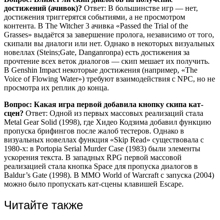
достижений (ачивок)?
Ответ: В большинстве игр — нет,
достижения триггерятся событиями, а не просмотром
контента. В The Witcher 3 ачивка «Passed the Trial of the
Grasses» выдаётся за завершение пролога, независимо от того,
скипали вы диалоги или нет. Однако в некоторых визуальных
новеллах (Steins;Gate, Danganronpa) есть достижения за
прочтение всех веток диалогов — скип мешает их получить.
В Genshin Impact некоторые достижения (например, «The
Voice of Flowing Water») требуют взаимодействия с NPC, но не
просмотра их реплик до конца.
Вопрос: Какая игра первой добавила кнопку скипа кат-
сцен?
Ответ: Одной из первых массовых реализаций стала
Metal Gear Solid (1998), где Хидео Кодзима добавил функцию
пропуска брифингов после жалоб тестеров. Однако в
визуальных новеллах функция «Skip Read» существовала с
1980-х: в Portopia Serial Murder Case (1983) были элементы
ускорения текста. В западных RPG первой массовой
реализацией стала кнопка Space для пропуска диалогов в
Baldur’s Gate (1998). В MMO World of Warcraft с запуска (2004)
можно было пропускать кат-сцены клавишей Escape.
Читайте также