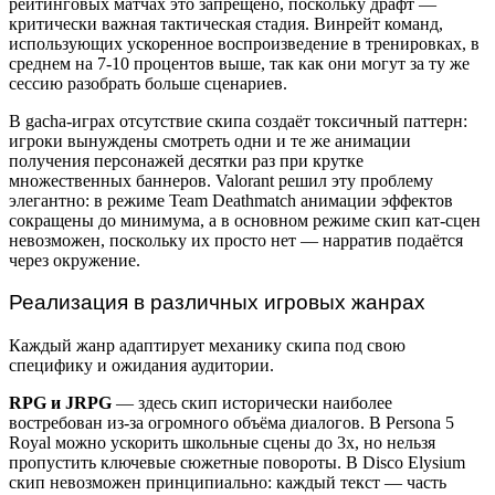
рейтинговых матчах это запрещено, поскольку драфт —
критически важная тактическая стадия. Винрейт команд,
использующих ускоренное воспроизведение в тренировках, в
среднем на 7-10 процентов выше, так как они могут за ту же
сессию разобрать больше сценариев.
В gacha-играх отсутствие скипа создаёт токсичный паттерн:
игроки вынуждены смотреть одни и те же анимации
получения персонажей десятки раз при крутке
множественных баннеров. Valorant решил эту проблему
элегантно: в режиме Team Deathmatch анимации эффектов
сокращены до минимума, а в основном режиме скип кат-сцен
невозможен, поскольку их просто нет — нарратив подаётся
через окружение.
Реализация в различных игровых жанрах
Каждый жанр адаптирует механику скипа под свою
специфику и ожидания аудитории.
RPG и JRPG
— здесь скип исторически наиболее
востребован из-за огромного объёма диалогов. В Persona 5
Royal можно ускорить школьные сцены до 3x, но нельзя
пропустить ключевые сюжетные повороты. В Disco Elysium
скип невозможен принципиально: каждый текст — часть