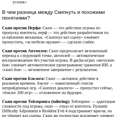
уголок»
В чем разница между Скипнуть и похожими
понятиями?
Скип против Нерфа:
Скип — это действие игрока по
пропуску контента, нерф — это действие разработчиков по
ослаблению механики. «Скипнул кат-сцену» означает
пропустить, «за nerfили оружие» — сделали слабее.
Скип против Автоплея:
Скип предполагает мгновенный
переход к следующей точке, автоплей — автоматическое
воспроизведение без участия игрока. В gacha-играх «автоскип
боя» означает автоматическое проигрывание сражения ИИ, а
«скип боя» — мгновенное завершение с результатом.
Скип против Бэклога:
Скип — активное действие в
реальном времени, бэклог — накопленный список
непройденных игр. «Скипнул диалоги» — пропустил сейчас,
«бэклог 200 игр» — отложенное на будущее.
Скип против Тейлоринга (tailoring):
Тейлоринг — адаптация
сложности под игрока, скип — отказ от контента. Dynamic
Difficulty Adjustment в Resident Evil 4 подстраивает врагов, но
не убирает кат-сцены. Скип же полностью исключает элемент