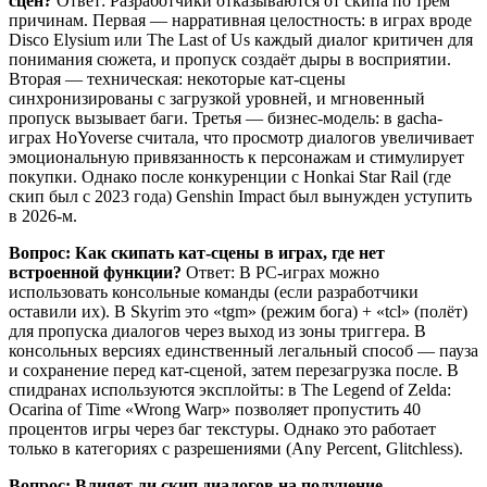
сцен?
Ответ: Разработчики отказываются от скипа по трём
причинам. Первая — нарративная целостность: в играх вроде
Disco Elysium или The Last of Us каждый диалог критичен для
понимания сюжета, и пропуск создаёт дыры в восприятии.
Вторая — техническая: некоторые кат-сцены
синхронизированы с загрузкой уровней, и мгновенный
пропуск вызывает баги. Третья — бизнес-модель: в gacha-
играх HoYoverse считала, что просмотр диалогов увеличивает
эмоциональную привязанность к персонажам и стимулирует
покупки. Однако после конкуренции с Honkai Star Rail (где
скип был с 2023 года) Genshin Impact был вынужден уступить
в 2026-м.
Вопрос: Как скипать кат-сцены в играх, где нет
встроенной функции?
Ответ: В PC-играх можно
использовать консольные команды (если разработчики
оставили их). В Skyrim это «tgm» (режим бога) + «tcl» (полёт)
для пропуска диалогов через выход из зоны триггера. В
консольных версиях единственный легальный способ — пауза
и сохранение перед кат-сценой, затем перезагрузка после. В
спидранах используются эксплойты: в The Legend of Zelda:
Ocarina of Time «Wrong Warp» позволяет пропустить 40
процентов игры через баг текстуры. Однако это работает
только в категориях с разрешениями (Any Percent, Glitchless).
Вопрос: Влияет ли скип диалогов на получение