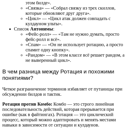
этом билде».
«Связка» — «Собрал связку из трех скиллов,
которые обновляют друг друга».
«Цикл» — «Цикл атак должен совпадать с
кулдауном ульты».
Список
Антонимы
:
«Фейс-ролл» — «Там не нужно думать, просто
фейс-ролл и всё».
«Спам» — «Он не использует ротацию, а просто
спамит одну кнопку».
«Рандом» — «В этом классе всё решает рандом, а
не выверенный цикл».
В чем разница между Ротация и похожими
понятиями?
Четкое разграничение терминов избавляет от путаницы при
обсуждении билдов и тактик.
Ротация против Комбо:
Комбо — это строго линейная
последовательность действий, которая прерывается при
ошибке (как в файтингах). Ротация — это циклический
процесс, который можно адаптировать и менять местами
навыки в зависимости от ситуации и кулдаунов.