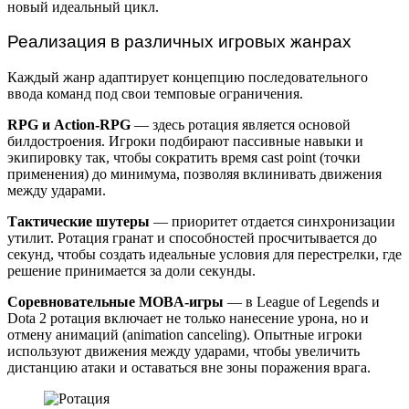
новый идеальный цикл.
Реализация в различных игровых жанрах
Каждый жанр адаптирует концепцию последовательного
ввода команд под свои темповые ограничения.
RPG и Action-RPG
— здесь ротация является основой
билдостроения. Игроки подбирают пассивные навыки и
экипировку так, чтобы сократить время cast point (точки
применения) до минимума, позволяя вклинивать движения
между ударами.
Тактические шутеры
— приоритет отдается синхронизации
утилит. Ротация гранат и способностей просчитывается до
секунд, чтобы создать идеальные условия для перестрелки, где
решение принимается за доли секунды.
Соревновательные MOBA-игры
— в League of Legends и
Dota 2 ротация включает не только нанесение урона, но и
отмену анимаций (animation canceling). Опытные игроки
используют движения между ударами, чтобы увеличить
дистанцию атаки и оставаться вне зоны поражения врага.