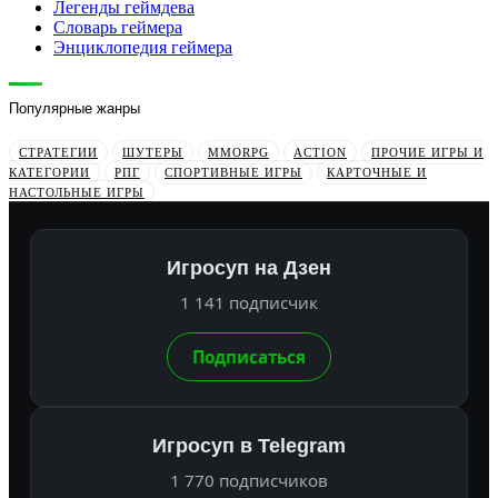
Легенды геймдева
Словарь геймера
Энциклопедия геймера
Популярные жанры
СТРАТЕГИИ
ШУТЕРЫ
MMORPG
ACTION
ПРОЧИЕ ИГРЫ И
КАТЕГОРИИ
РПГ
СПОРТИВНЫЕ ИГРЫ
КАРТОЧНЫЕ И
НАСТОЛЬНЫЕ ИГРЫ
Игросуп на Дзен
1 141 подписчик
Подписаться
Игросуп в Telegram
1 770 подписчиков