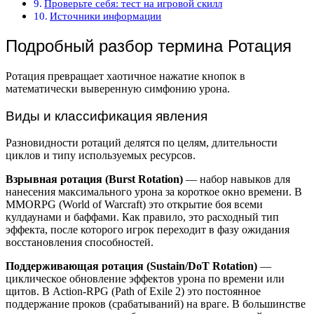
Проверьте себя: тест на игровой скилл
Источники информации
Подробный разбор термина Ротация
Ротация превращает хаотичное нажатие кнопок в
математически выверенную симфонию урона.
Виды и классификация явления
Разновидности ротаций делятся по целям, длительности
циклов и типу используемых ресурсов.
Взрывная ротация (Burst Rotation)
— набор навыков для
нанесения максимального урона за короткое окно времени. В
MMORPG (World of Warcraft) это открытие боя всеми
кулдаунами и баффами. Как правило, это расходный тип
эффекта, после которого игрок переходит в фазу ожидания
восстановления способностей.
Поддерживающая ротация (Sustain/DoT Rotation)
—
циклическое обновление эффектов урона по времени или
щитов. В Action-RPG (Path of Exile 2) это постоянное
поддержание проков (срабатываний) на враге. В большинстве