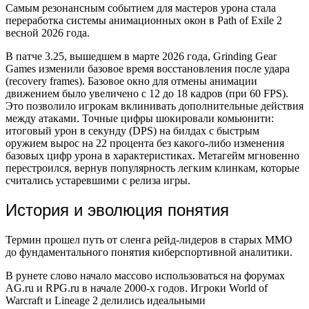
Самым резонансным событием для мастеров урона стала
переработка системы анимационных окон в Path of Exile 2
весной 2026 года.
В патче 3.25, вышедшем в марте 2026 года, Grinding Gear
Games изменили базовое время восстановления после удара
(recovery frames). Базовое окно для отмены анимации
движением было увеличено с 12 до 18 кадров (при 60 FPS).
Это позволило игрокам вклинивать дополнительные действия
между атаками. Точные цифры шокировали комьюнити:
итоговый урон в секунду (DPS) на билдах с быстрым
оружием вырос на 22 процента без какого-либо изменения
базовых цифр урона в характеристиках. Метагейм мгновенно
перестроился, вернув популярность легким клинкам, которые
считались устаревшими с релиза игры.
История и эволюция понятия
Термин прошел путь от сленга рейд-лидеров в старых MMO
до фундаментального понятия киберспортивной аналитики.
В рунете слово начало массово использоваться на форумах
AG.ru и RPG.ru в начале 2000-х годов. Игроки World of
Warcraft и Lineage 2 делились идеальными