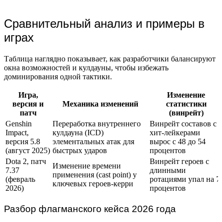
Сравнительный анализ и примеры в
играх
Таблица наглядно показывает, как разработчики балансируют
окна возможностей и кулдауны, чтобы избежать
доминирования одной тактики.
Игра,
Изменение
версия и
Механика изменений
статистики
патч
(винрейт)
Genshin
Переработка внутреннего
Винрейт составов с
Impact,
кулдауна (ICD)
хит-лейкерами
версия 5.8
элементальных атак для
вырос с 48 до 54
(август 2025)
быстрых ударов
процентов
Dota 2, патч
Винрейт героев с
Изменение времени
7.37
длинными
применения (cast point) у
(февраль
ротациями упал на 7
ключевых героев-керри
2026)
процентов
Разбор флагманского кейса 2026 года