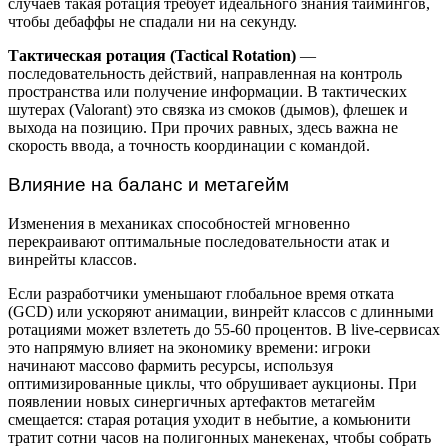
случаев такая ротация требует идеального знания таймингов,
чтобы дебаффы не спадали ни на секунду.
Тактическая ротация (Tactical Rotation)
—
последовательность действий, направленная на контроль
пространства или получение информации. В тактических
шутерах (Valorant) это связка из смоков (дымов), флешек и
выхода на позицию. При прочих равных, здесь важна не
скорость ввода, а точность координации с командой.
Влияние на баланс и метагейм
Изменения в механиках способностей мгновенно
перекраивают оптимальные последовательности атак и
винрейты классов.
Если разработчики уменьшают глобальное время отката
(GCD) или ускоряют анимации, винрейт классов с длинными
ротациями может взлететь до 55-60 процентов. В live-сервисах
это напрямую влияет на экономику времени: игроки
начинают массово фармить ресурсы, используя
оптимизированные циклы, что обрушивает аукционы. При
появлении новых синергичных артефактов метагейм
смещается: старая ротация уходит в небытие, а комьюнити
тратит сотни часов на полигонных манекенах, чтобы собрать