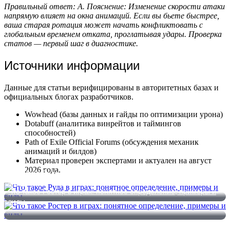
Правильный ответ: А. Пояснение: Изменение скорости атаки
напрямую влияет на окна анимаций. Если вы бьете быстрее,
ваша старая ротация может начать конфликтовать с
глобальным временем отката, проглатывая удары. Проверка
статов — первый шаг в диагностике.
Источники информации
Данные для статьи верифицированы в авторитетных базах и
официальных блогах разработчиков.
Wowhead (базы данных и гайды по оптимизации урона)
Dotabuff (аналитика винрейтов и таймингов
способностей)
Path of Exile Official Forums (обсуждения механик
анимаций и билдов)
Материал проверен экспертами и актуален на август
2026 года.
Что такое Руда в играх: понятное определение, примеры и
виды
Что такое Ростер в играх: понятное определение, примеры и
виды