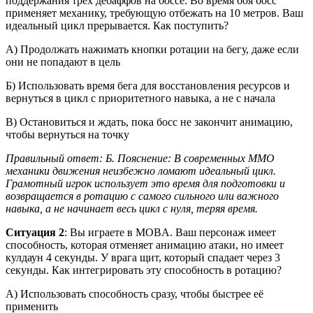
поддержания трех дебаффов на боссе. Во время боя босс
применяет механику, требующую отбежать на 10 метров. Ваш
идеальный цикл прерывается. Как поступить?
А) Продолжать нажимать кнопки ротации на бегу, даже если
они не попадают в цель
Б) Использовать время бега для восстановления ресурсов и
вернуться в цикл с приоритетного навыка, а не с начала
В) Остановиться и ждать, пока босс не закончит анимацию,
чтобы вернуться на точку
Правильный ответ: Б. Пояснение: В современных MMO
механики движения неизбежно ломают идеальный цикл.
Грамотный игрок использует это время для подготовки и
возвращается в ротацию с самого сильного или важного
навыка, а не начинает весь цикл с нуля, теряя время.
Ситуация 2
: Вы играете в MOBA. Ваш персонаж имеет
способность, которая отменяет анимацию атаки, но имеет
кулдаун 4 секунды. У врага щит, который спадает через 3
секунды. Как интегрировать эту способность в ротацию?
А) Использовать способность сразу, чтобы быстрее её
применить