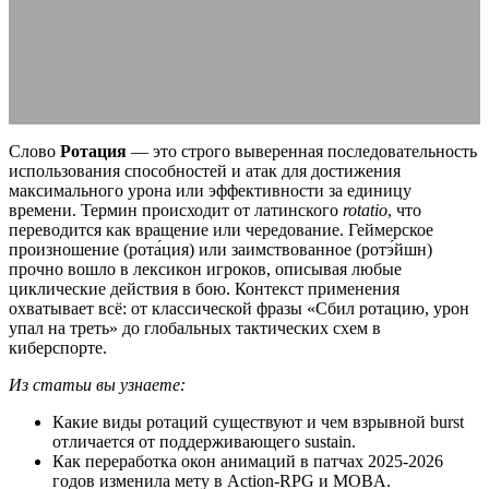
виды
29.06.2026
АВТОР ANA_EDITOR
КОММЕНТАРИЕВ НЕТ
Слово
Ротация
— это строго выверенная последовательность
использования способностей и атак для достижения
максимального урона или эффективности за единицу
времени. Термин происходит от латинского
rotatio
, что
переводится как вращение или чередование. Геймерское
произношение (рота́ция) или заимствованное (ротэ́йшн)
прочно вошло в лексикон игроков, описывая любые
циклические действия в бою. Контекст применения
охватывает всё: от классической фразы «Сбил ротацию, урон
упал на треть» до глобальных тактических схем в
киберспорте.
Из статьи вы узнаете:
Какие виды ротаций существуют и чем взрывной burst
отличается от поддерживающего sustain.
Как переработка окон анимаций в патчах 2025-2026
годов изменила мету в Action-RPG и MOBA.