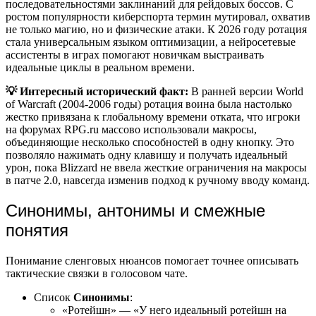
последовательностями заклинаний для рейдовых боссов. С
ростом популярности киберспорта термин мутировал, охватив
не только магию, но и физические атаки. К 2026 году ротация
стала универсальным языком оптимизации, а нейросетевые
ассистенты в играх помогают новичкам выстраивать
идеальные циклы в реальном времени.
💡 Интересный исторический факт:
В ранней версии World
of Warcraft (2004-2006 годы) ротация воина была настолько
жестко привязана к глобальному времени отката, что игроки
на форумах RPG.ru массово использовали макросы,
объединяющие несколько способностей в одну кнопку. Это
позволяло нажимать одну клавишу и получать идеальный
урон, пока Blizzard не ввела жесткие ограничения на макросы
в патче 2.0, навсегда изменив подход к ручному вводу команд.
Синонимы, антонимы и смежные
понятия
Понимание сленговых нюансов помогает точнее описывать
тактические связки в голосовом чате.
Список
Синонимы
:
«Ротейшн» — «У него идеальный ротейшн на