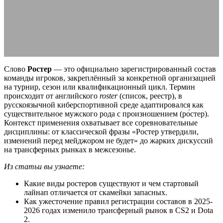
виды
29.06.2026
АВТОР ANA_EDITOR
КОММЕНТАРИЕВ НЕТ
Слово
Ростер
— это официально зарегистрированный состав
команды игроков, закреплённый за конкретной организацией
на турнир, сезон или квалификационный цикл. Термин
происходит от английского
roster
(список, реестр), в
русскоязычной киберспортивной среде адаптировался как
существительное мужского рода с произношением (ро́стер).
Контекст применения охватывает все соревновательные
дисциплины: от классической фразы «Ростер утвердили,
изменений перед мейджором не будет» до жарких дискуссий
на трансферных рынках в межсезонье.
Из статьи вы узнаете:
Какие виды ростеров существуют и чем стартовый
лайнап отличается от скамейки запасных.
Как ужесточение правил регистрации составов в 2025-
2026 годах изменило трансферный рынок в CS2 и Dota
2.