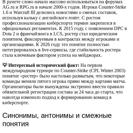
В рунете слово начало массово использоваться на форумах
AG.ru и RPG.ru в начале 2000-х годов. Игроки Counter-Strike
1.6 и Warcraft III делились новостями о сменах составов,
используя кальку с английского
roster
. С ростом
профессионализации киберспорта термин закрепился в
официальных регламентах. К 2015 году, с появлением DPC в
Dota 2 и франчайзинга в LCS, ростер стал юридическим
понятием, фиксируемым в контрактах между игроками и
организациями. К 2026 году это понятие полностью
интегрировалось в live-сервисы, где стабильность ростера
стала ключевым фактором успеха на мейджорах.
💡 Интересный исторический факт:
На первом
международном турнире по Counter-Strike (CPL Winter 2003)
понятие «ростер» было настолько размытым, что некоторые
команды меняли пятого игрока прямо между картами матча.
Организаторы были вынуждены экстренно ввести правило
обязательной регистрации состава за 24 часа до старта, что
навсегда изменило подход к формированию команд в
киберспорте.
Синонимы, антонимы и смежные
понятия