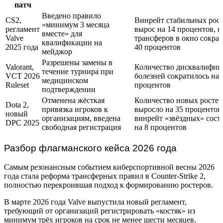
патч
Введено правило
CS2,
Винрейт стабильных рос
«минимум 3 месяца
регламент
вырос на 14 процентов, к
вместе» для
Valve
трансферов в окно сократ
квалификации на
2025 года
40 процентов
мейджор
Разрешены замены в
Valorant,
Количество дисквалифика
течение турнира при
VCT 2026
болезней сократилось на 
медицинском
Ruleset
процентов
подтверждении
Отменена жёсткая
Количество новых ростер
Dota 2,
привязка игроков к
выросло на 35 процентов,
новый
организациям, введена
винрейт «звёздных» сост
DPC 2025
свободная регистрация
на 8 процентов
Разбор флагманского кейса 2026 года
Самым резонансным событием киберспортивной весны 2026
года стала реформа трансферных правил в Counter-Strike 2,
полностью перекроившая подход к формированию ростеров.
В марте 2026 года Valve выпустила новый регламент,
требующий от организаций регистрировать «костяк» из
минимум трёх игроков на срок не менее шести месяцев.