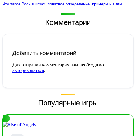
Что такое Роль в играх: понятное определение, примеры и виды
Комментарии
Добавить комментарий
Для отправки комментария вам необходимо
авторизоваться
.
Популярные игры