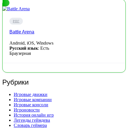
РПГ
Battle Arena
Android, iOS, Windows
Русский язык
: Есть
Браузерная
Рубрики
Игровые движки
Игровые компании
Игровые консоли
Игроновости
История онлайн игр
Легенды геймдева
Словарь геймера