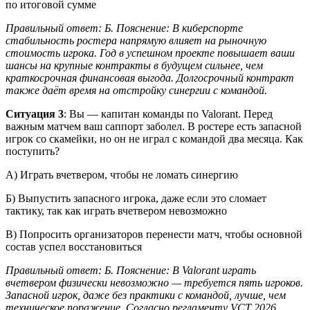
по итоговой сумме
Правильный ответ: Б. Пояснение: В киберспорте
стабильность ростера напрямую влияет на рыночную
стоимость игрока. Год в успешном проекте повышает ваши
шансы на крупные контракты в будущем сильнее, чем
краткосрочная финансовая выгода. Долгосрочный контракт
также даёт время на отстройку синергии с командой.
Ситуация 3
: Вы — капитан команды по Valorant. Перед
важным матчем ваш саппорт заболел. В ростере есть запасной
игрок со скамейки, но он не играл с командой два месяца. Как
поступить?
А) Играть вчетвером, чтобы не ломать синергию
Б) Выпустить запасного игрока, даже если это сломает
тактику, так как играть вчетвером невозможно
В) Попросить организаторов перенести матч, чтобы основной
состав успел восстановиться
Правильный ответ: Б. Пояснение: В Valorant играть
вчетвером физически невозможно — требуется пять игроков.
Запасной игрок, даже без практики с командой, лучше, чем
техническое поражение. Согласно регламенту VCT 2026,