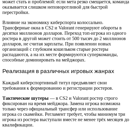
может стать и проблемой: если мета резко смещается, команда
оказывается слишком неповоротливой для быстрой
перестройки.
Влияние на экономику киберспорта колоссально.
Трансферные окна в CS2 и Valorant генерируют обороты в
десятки миллионов долларов. Переход топ-игрока из одного
ростера в другой может стоить от 500 тысяч до 2 миллионов
долларов, не считая зарплаты. При появлении новых
организаций с глубоким кошельком старые ростеры
распадаются, а на их месте формируются суперкоманды,
способные доминировать на мейджорах.
Реализация в различных игровых жанрах
Каждый киберспортивный титул предъявляет свои
требования к формированию и регистрации ростеров.
Тактические шутеры
— в CS2 и Valorant ростер строго
фиксирован на время мейджора. Замена игрока возможна
только через официальный трансфер или использование
игрока со скамейки. Регламент требует, чтобы минимум три
игрока из ростера выступали вместе не менее трёх месяцев до
квалификации.