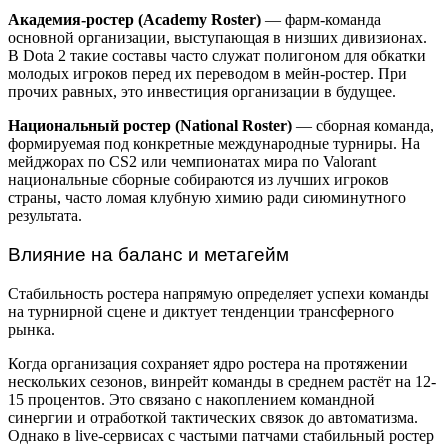
Академия-ростер (Academy Roster)
— фарм-команда
основной организации, выступающая в низших дивизионах.
В Dota 2 такие составы часто служат полигоном для обкатки
молодых игроков перед их переводом в мейн-ростер. При
прочих равных, это инвестиция организации в будущее.
Национальный ростер (National Roster)
— сборная команда,
формируемая под конкретные международные турниры. На
мейджорах по CS2 или чемпионатах мира по Valorant
национальные сборные собираются из лучших игроков
страны, часто ломая клубную химию ради сиюминутного
результата.
Влияние на баланс и метагейм
Стабильность ростера напрямую определяет успехи команды
на турнирной сцене и диктует тенденции трансферного
рынка.
Когда организация сохраняет ядро ростера на протяжении
нескольких сезонов, винрейт команды в среднем растёт на 12-
15 процентов. Это связано с накоплением командной
синергии и отработкой тактических связок до автоматизма.
Однако в live-сервисах с частыми патчами стабильный ростер