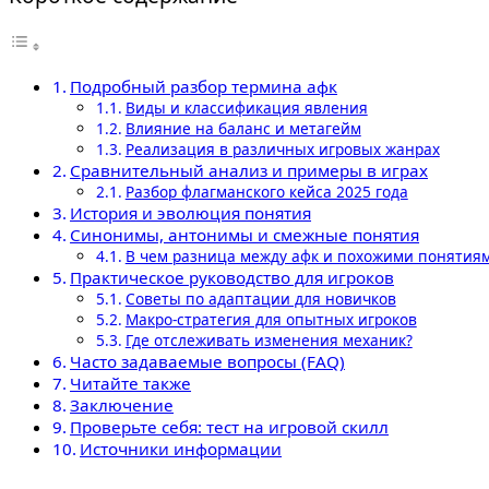
Подробный разбор термина афк
Виды и классификация явления
Влияние на баланс и метагейм
Реализация в различных игровых жанрах
Сравнительный анализ и примеры в играх
Разбор флагманского кейса 2025 года
История и эволюция понятия
Синонимы, антонимы и смежные понятия
В чем разница между афк и похожими понятия
Практическое руководство для игроков
Советы по адаптации для новичков
Макро-стратегия для опытных игроков
Где отслеживать изменения механик?
Часто задаваемые вопросы (FAQ)
Читайте также
Заключение
Проверьте себя: тест на игровой скилл
Источники информации