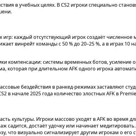
твия в учебных целях. В CS2 игроки специально станов
шени.
 игр: каждый отсутствующий игрок создаёт численное м
нижает винрейт команды с 50 % до 20–25 %, а в играх 10 
ики компенсации: системы временных ботов, усиление 
тема, которая при длительном AFK одного игрока автома
массовые бездействия в ранкед-режимах заставляют студ
2 в начале 2025 года количество злостных AFK в Premie
 — часть культуры. Игроки массово уходят в AFK во время
ж садится, достаёт удочку или начинает медитировать. 
, что визуально сигнализирует другим игрокам о его с