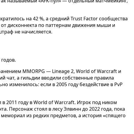
в так называемый «AFK-пул» — отдельный матчмейкинг,
ратилось на 42 %, а средний Trust Factor сообщества
K от дисконнекта по паттернам движения мыши и
штраф не начисляется.
 годов.
ранением MMORPG — Lineage 2, World of Warcraft и
щий чат, а гильдии вводили собственные правила
но изменилось: если в 2005 году бездействие в PvP
2011 году в World of Warcraft. Игрок под ником
а. Персонаж стоял в лесу Элвинн до 2022 года, пока
го мемориал из редких предметов, а история «спящего