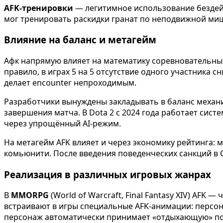
AFK-тренировки
— легитимное использование бездейс
мог тренировать раскидки гранат по неподвижной ми
Влияние на баланс и метагейм
Афк напрямую влияет на математику соревновательных
правило, в играх 5 на 5 отсутствие одного участника с
делает encounter непроходимым.
Разработчики вынуждены закладывать в баланс механ
завершения матча. В Dota 2 с 2024 года работает сис
через упрощённый AI-режим.
На метагейм AFK влияет и через экономику рейтинга: 
комьюнити. После введения поведенческих санкций в CS
Реализация в различных игровых жанрах
В
MMORPG
(World of Warcraft, Final Fantasy XIV) AFK
встраивают в игры специальные AFK-анимации: персона
персонаж автоматически принимает «отдыхающую» позу