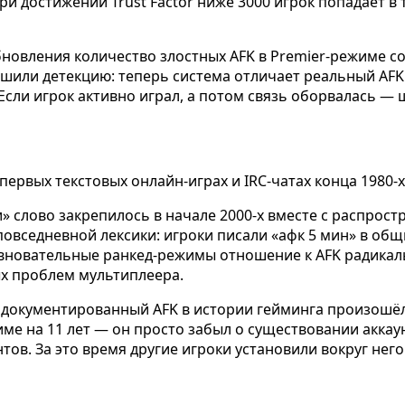
При достижении Trust Factor ниже 3000 игрок попадает 
новления количество злостных AFK в Premier-режиме сок
учшили детекцию: теперь система отличает реальный AF
Если игрок активно играл, а потом связь оборвалась — 
первых текстовых онлайн-играх и IRC-чатах конца 1980-х
» слово закрепилось в начале 2000-х вместе с распрост
 повседневной лексики: игроки писали «афк 5 мин» в об
ревновательные ранкед-режимы отношение к AFK радикаль
ых проблем мультиплеера.
документированный AFK в истории гейминга произошёл в 
ме на 11 лет — он просто забыл о существовании аккаунт
нтов. За это время другие игроки установили вокруг не