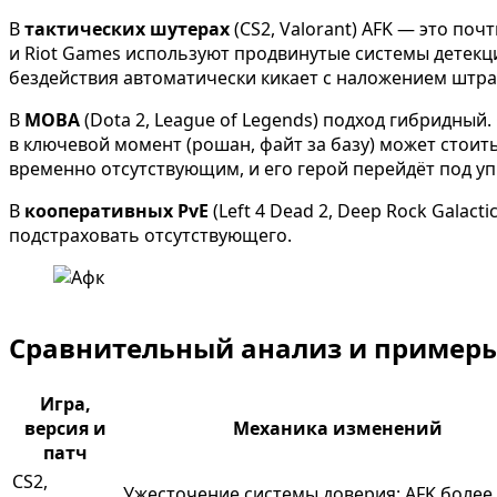
В
тактических шутерах
(CS2, Valorant) AFK — это поч
и Riot Games используют продвинутые системы детекции
бездействия автоматически кикает с наложением штра
В
MOBA
(Dota 2, League of Legends) подход гибридный.
в ключевой момент (рошан, файт за базу) может стоит
временно отсутствующим, и его герой перейдёт под уп
В
кооперативных PvE
(Left 4 Dead 2, Deep Rock Galact
подстраховать отсутствующего.
Сравнительный анализ и примеры
Игра,
версия и
Механика изменений
патч
CS2,
Ужесточение системы доверия: AFK более