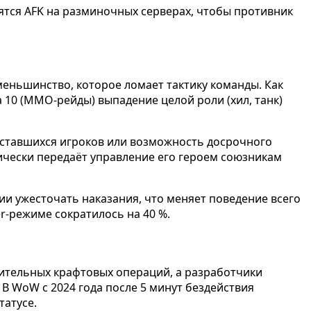
ятся AFK на разминочных серверах, чтобы противник
еньшинство, которое ломает тактику команды. Как
на 10 (MMO-рейды) выпадение целой роли (хил, танк)
оставшихся игроков или возможность досрочного
тически передаёт управление его героем союзникам
ии ужесточать наказания, что меняет поведение всего
r-режиме сократилось на 40 %.
 длительных крафтовых операций, а разработчики
В WoW с 2024 года после 5 минут бездействия
татусе.