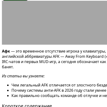
СЛОВАРЬ ГЕЙМЕРА
Что такое афк
10.06.2026
АВТОР ANA_EDITOR
КОММЕНТАРИЕВ НЕТ
Афк
— это временное отсутствие игрока у клавиатуры,
английской аббревиатуры AFK — Away From Keyboard («от
IRC-чатов и первых MUD-игр, а сегодня обозначает как 
банят.
Из статьи вы узнаете:
Чем легальный AFK отличается от злостного безде
Почему системы анти-AFK в 2026 году стали умнее 
Как правильно сообщать команде об отлучке и н
Короткое содержание