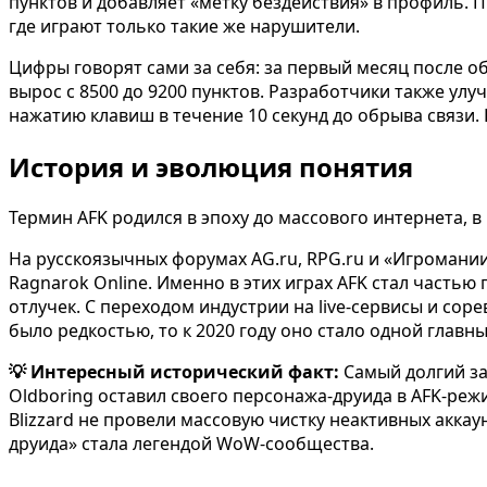
пунктов и добавляет «метку бездействия» в профиль. 
где играют только такие же нарушители.
Цифры говорят сами за себя: за первый месяц после об
вырос с 8500 до 9200 пунктов. Разработчики также ул
нажатию клавиш в течение 10 секунд до обрыва связи. 
История и эволюция понятия
Термин AFK родился в эпоху до массового интернета, в 
На русскоязычных форумах AG.ru, RPG.ru и «Игромании
Ragnarok Online. Именно в этих играх AFK стал частью
отлучек. С переходом индустрии на live-сервисы и со
было редкостью, то к 2020 году оно стало одной главн
💡 Интересный исторический факт:
Самый долгий за
Oldboring оставил своего персонажа-друида в AFK-режи
Blizzard не провели массовую чистку неактивных аккау
друида» стала легендой WoW-сообщества.