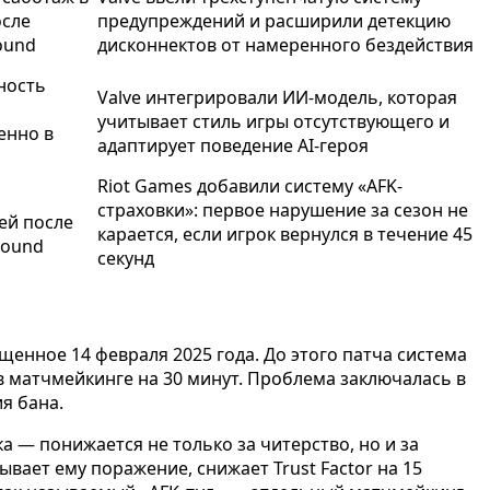
осле
предупреждений и расширили детекцию
ound
дисконнектов от намеренного бездействия
ность
Valve интегрировали ИИ-модель, которая
учитывает стиль игры отсутствующего и
енно в
адаптирует поведение AI-героя
Riot Games добавили систему «AFK-
страховки»: первое нарушение за сезон не
ей после
карается, если игрок вернулся в течение 45
round
секунд
енное 14 февраля 2025 года. До этого патча система
 матчмейкинге на 30 минут. Проблема заключалась в
я бана.
 — понижается не только за читерство, но и за
ывает ему поражение, снижает Trust Factor на 15