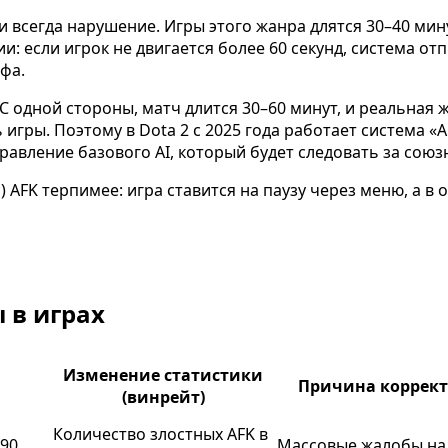
ти всегда нарушение. Игры этого жанра длятся 30–40 мин
: если игрок не двигается более 60 секунд, система от
фа.
 С одной стороны, матч длится 30–60 минут, и реальная 
ь игры. Поэтому в Dota 2 с 2025 года работает система
равление базового AI, который будет следовать за союз
ic) AFK терпимее: игра ставится на паузу через меню, а 
 в играх
Изменение статистики
Причина коррек
(винрейт)
Количество злостных AFK в
 90
Массовые жалобы на 