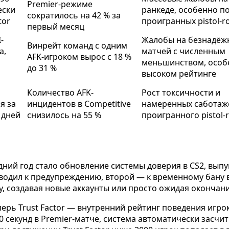
Premier-режиме
ески
ранкеде, особенно п
сократилось на 42 % за
tor
проигранных pistol-r
первый месяц
-
Жалобы на безнадёж
Винрейт команд с одним
а,
матчей с численным
AFK-игроком вырос с 18 %
меньшинством, особ
до 31 %
высоком рейтинге
Количество AFK-
Рост токсичности и
я за
инцидентов в Competitive
намеренных саботаж
 дней
снизилось на 55 %
проигранного pistol-
ий год стало обновление системы доверия в CS2, выпущ
водил к предупреждению, второй — к временному бану в
у, создавая новые аккаунты или просто ожидая окончани
рь Trust Factor — внутренний рейтинг поведения игрока
0 секунд в Premier-матче, система автоматически засчит