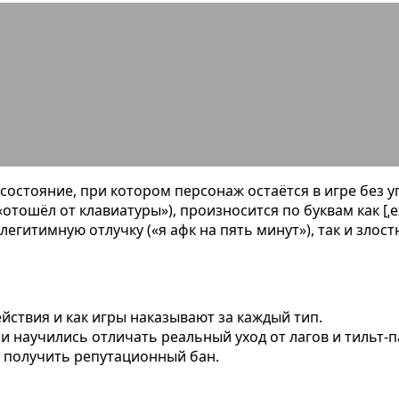
 в играх: понятное определение, 
 состояние, при котором персонаж остаётся в игре без 
ошёл от клавиатуры»), произносится по буквам как [ˌeɪ 
легитимную отлучку («я афк на пять минут»), так и злос
йствия и как игры наказывают за каждый тип.
и научились отличать реальный уход от лагов и тильт-п
е получить репутационный бан.