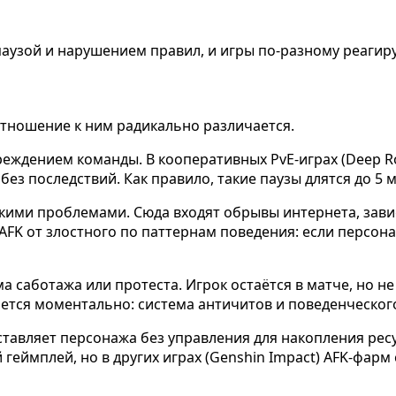
аузой и нарушением правил, и игры по-разному реагиру
 отношение к ним радикально различается.
ждением команды. В кооперативных PvE-играх (Deep Rock 
без последствий. Как правило, такие паузы длятся до 5 
кими проблемами. Сюда входят обрывы интернета, завис
FK от злостного по паттернам поведения: если персонаж
саботажа или протеста. Игрок остаётся в матче, но не д
арается моментально: система античитов и поведенческог
тавляет персонажа без управления для накопления ресу
й геймплей, но в других играх (Genshin Impact) AFK-фа