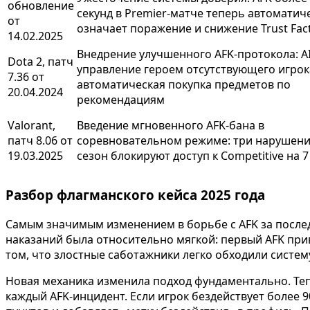
обновление
секунд в Premier-матче теперь автоматич
от
означает поражение и снижение Trust Fac
14.02.2025
Внедрение улучшенного AFK-протокола: AI
Dota 2, патч
управление героем отсутствующего игрок
7.36 от
автоматическая покупка предметов по
20.04.2024
рекомендациям
Valorant,
Введение мгновенного AFK-бана в
патч 8.06 от
соревновательном режиме: три нарушени
19.03.2025
сезон блокируют доступ к Competitive на 7
Разбор флагманского кейса 2025 года
Самым значимым изменением в борьбе с AFK за последн
наказаний была относительно мягкой: первый AFK при
том, что злостные саботажники легко обходили систем
Новая механика изменила подход фундаментально. Тепе
каждый AFK-инцидент. Если игрок бездействует более 9