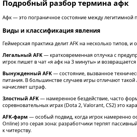
Подробный разбор термина афк
Афк — это пограничное состояние между легитимной п
Виды и классификация явления
Геймерская практика делит AFK на несколько типов, и
Легальный AFK
— кратковременная отлучка с предупре
игрок пишет в чат «я афк на 3 минуты» и возвращается 
Вынужденный AFK
— состояние, вызванное техничес
питания. В большинстве случаев игры отличают такой A
начисляет штраф.
Злостный AFK
— намеренное бездействие, часто форма 
соревновательных играх (Dota 2, Valorant, CS2) это к
AFK-фарм
— особый подвид, когда игрок намеренно ос
Online) это серая зона: разработчики терпят пассивны
к читерству.