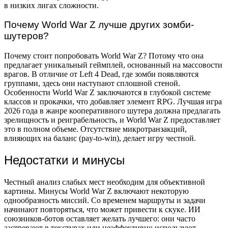
в низких лигах сложности.
Почему World War Z лучше других зомби-
шутеров?
Почему стоит попробовать World War Z? Потому что она
предлагает уникальный геймплей, основанный на массовости
врагов. В отличие от Left 4 Dead, где зомби появляются
группами, здесь они наступают сплошной стеной.
Особенности World War Z заключаются в глубокой системе
классов и прокачки, что добавляет элемент RPG. Лучшая игра
2026 года в жанре кооперативного шутера должна предлагать
зрелищность и реиграбельность, и World War Z предоставляет
это в полном объеме. Отсутствие микротранзакций,
влияющих на баланс (pay-to-win), делает игру честной.
Недостатки и минусы
Честный анализ слабых мест необходим для объективной
картины. Минусы World War Z включают некоторую
однообразность миссий. Со временем маршруты и задачи
начинают повторяться, что может привести к скуке. ИИ
союзников-ботов оставляет желать лучшего: они часто
застревают в текстурах или неэффективно используют