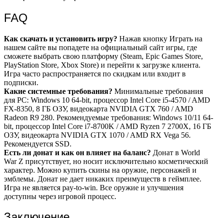
FAQ
Как скачать и установить игру?
Нажав кнопку Играть на
нашем сайте вы попадете на официальный сайт игры, где
сможете выбрать свою платформу (Steam, Epic Games Store,
PlayStation Store, Xbox Store) и перейти к загрузке клиента.
Игра часто распространяется по скидкам или входит в
подписки.
Какие системные требования?
Минимальные требования
для PC: Windows 10 64-bit, процессор Intel Core i5-4570 / AMD
FX-8350, 8 ГБ ОЗУ, видеокарта NVIDIA GTX 760 / AMD
Radeon R9 280. Рекомендуемые требования: Windows 10/11 64-
bit, процессор Intel Core i7-8700K / AMD Ryzen 7 2700X, 16 ГБ
ОЗУ, видеокарта NVIDIA GTX 1070 / AMD RX Vega 56.
Рекомендуется SSD.
Есть ли донат и как он влияет на баланс?
Донат в World
War Z присутствует, но носит исключительно косметический
характер. Можно купить скины на оружие, персонажей и
эмблемы. Донат не дает никаких преимуществ в геймплее.
Игра не является pay-to-win. Все оружие и улучшения
доступны через игровой процесс.
Заключение