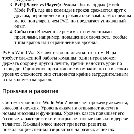
PvP (Player vs Player):
Режим «Битва орды» (Horde
Mode PvP), где две команды игроков сражаются друг с
другом, периодически отражая атаки зомби. Этот режим
менее популярен, чем PvE, но предлагает уникальный
опыт.
События:
Временные режимы с измененными
правилами, например, повышенная сложность, особые
типы врагов или ограниченный арсенал.
PvE в World War Z является основным контентом. Игра
требует слаженной работы команды: один игрок может
держать оборону, другой лечить, третий наносить урон по
площади. Одиночное прохождение возможно, но на высоких
уровнях сложности оно становится крайне затруднительным
из-за количества врагов.
Прокачка и развитие
Система уровней в World War Z включает прокачку аккаунта,
классов и оружия. Уровень аккаунта открывает доступ к
новым миссиям и функциям. Уровень класса повышает его
базовые характеристики и открывает новые навыки в дереве
талантов. Каждый класс имеет три ветки развития,
позволяющие специализироваться на разных аспектах: