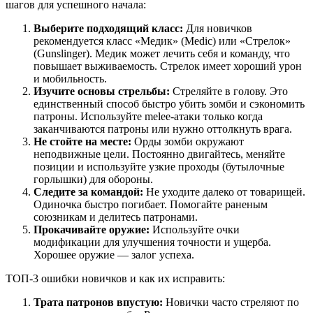
шагов для успешного начала:
Выберите подходящий класс:
Для новичков
рекомендуется класс «Медик» (Medic) или «Стрелок»
(Gunslinger). Медик может лечить себя и команду, что
повышает выживаемость. Стрелок имеет хороший урон
и мобильность.
Изучите основы стрельбы:
Стреляйте в голову. Это
единственный способ быстро убить зомби и сэкономить
патроны. Используйте melee-атаки только когда
заканчиваются патроны или нужно оттолкнуть врага.
Не стойте на месте:
Орды зомби окружают
неподвижные цели. Постоянно двигайтесь, меняйте
позиции и используйте узкие проходы (бутылочные
горлышки) для обороны.
Следите за командой:
Не уходите далеко от товарищей.
Одиночка быстро погибает. Помогайте раненым
союзникам и делитесь патронами.
Прокачивайте оружие:
Используйте очки
модификации для улучшения точности и ущерба.
Хорошее оружие — залог успеха.
ТОП-3 ошибки новичков и как их исправить:
Трата патронов впустую:
Новички часто стреляют по