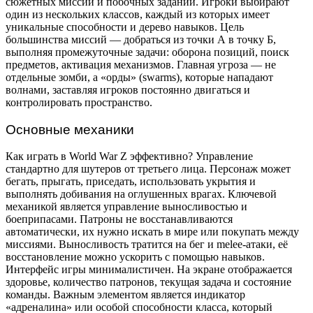
сюжетных миссий и побочных заданий. Игроки выбирают
один из нескольких классов, каждый из которых имеет
уникальные способности и дерево навыков. Цель
большинства миссий — добраться из точки А в точку Б,
выполняя промежуточные задачи: оборона позиций, поиск
предметов, активация механизмов. Главная угроза — не
отдельные зомби, а «орды» (swarms), которые нападают
волнами, заставляя игроков постоянно двигаться и
контролировать пространство.
Основные механики
Как играть в World War Z эффективно? Управление
стандартно для шутеров от третьего лица. Персонаж может
бегать, прыгать, приседать, использовать укрытия и
выполнять добивания на оглушенных врагах. Ключевой
механикой является управление выносливостью и
боеприпасами. Патроны не восстанавливаются
автоматически, их нужно искать в мире или покупать между
миссиями. Выносливость тратится на бег и melee-атаки, её
восстановление можно ускорить с помощью навыков.
Интерфейс игры минималистичен. На экране отображается
здоровье, количество патронов, текущая задача и состояние
команды. Важным элементом является индикатор
«адреналина» или особой способности класса, который