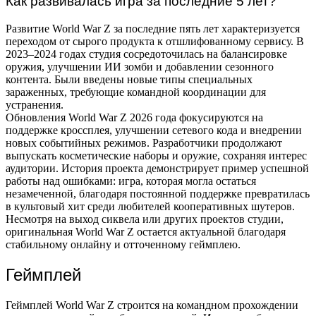
Как развивалась игра за последние 5 лет?
Развитие World War Z за последние пять лет характеризуется
переходом от сырого продукта к отшлифованному сервису. В
2023–2024 годах студия сосредоточилась на балансировке
оружия, улучшении ИИ зомби и добавлении сезонного
контента. Были введены новые типы специальных
зараженных, требующие командной координации для
устранения.
Обновления World War Z 2026 года фокусируются на
поддержке кроссплея, улучшении сетевого кода и внедрении
новых событийных режимов. Разработчики продолжают
выпускать косметические наборы и оружие, сохраняя интерес
аудитории. История проекта демонстрирует пример успешной
работы над ошибками: игра, которая могла остаться
незамеченной, благодаря постоянной поддержке превратилась
в культовый хит среди любителей кооперативных шутеров.
Несмотря на выход сиквела или других проектов студии,
оригинальная World War Z остается актуальной благодаря
стабильному онлайну и отточенному геймплею.
Геймплей
Геймплей World War Z строится на командном прохождении