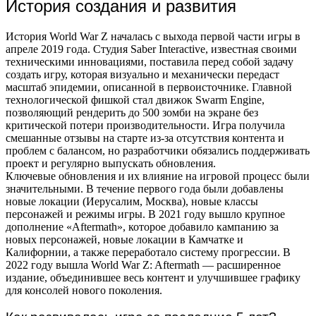
История создания и развития
История World War Z началась с выхода первой части игры в
апреле 2019 года. Студия Saber Interactive, известная своими
техническими инновациями, поставила перед собой задачу
создать игру, которая визуально и механически передаст
масштаб эпидемии, описанной в первоисточнике. Главной
технологической фишкой стал движок Swarm Engine,
позволяющий рендерить до 500 зомби на экране без
критической потери производительности. Игра получила
смешанные отзывы на старте из-за отсутствия контента и
проблем с балансом, но разработчики обязались поддерживать
проект и регулярно выпускать обновления.
Ключевые обновления и их влияние на игровой процесс были
значительными. В течение первого года были добавлены
новые локации (Иерусалим, Москва), новые классы
персонажей и режимы игры. В 2021 году вышло крупное
дополнение «Aftermath», которое добавило кампанию за
новых персонажей, новые локации в Камчатке и
Калифорнии, а также переработало систему прогрессии. В
2022 году вышла World War Z: Aftermath — расширенное
издание, объединившее весь контент и улучшившее графику
для консолей нового поколения.