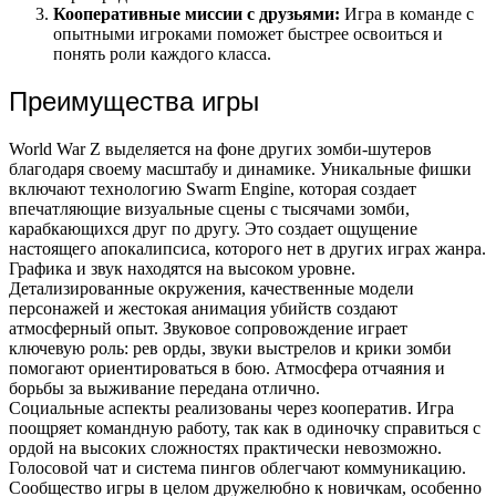
Кооперативные миссии с друзьями:
Игра в команде с
опытными игроками поможет быстрее освоиться и
понять роли каждого класса.
Преимущества игры
World War Z выделяется на фоне других зомби-шутеров
благодаря своему масштабу и динамике. Уникальные фишки
включают технологию Swarm Engine, которая создает
впечатляющие визуальные сцены с тысячами зомби,
карабкающихся друг по другу. Это создает ощущение
настоящего апокалипсиса, которого нет в других играх жанра.
Графика и звук находятся на высоком уровне.
Детализированные окружения, качественные модели
персонажей и жестокая анимация убийств создают
атмосферный опыт. Звуковое сопровождение играет
ключевую роль: рев орды, звуки выстрелов и крики зомби
помогают ориентироваться в бою. Атмосфера отчаяния и
борьбы за выживание передана отлично.
Социальные аспекты реализованы через кооператив. Игра
поощряет командную работу, так как в одиночку справиться с
ордой на высоких сложностях практически невозможно.
Голосовой чат и система пингов облегчают коммуникацию.
Сообщество игры в целом дружелюбно к новичкам, особенно