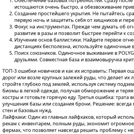
Обеспечение базовых потребностей. Сразу после 
истощаются очень быстро, а обезвоживание прив
Создание простейшего укрытия. Не пытайтесь сра
первую ночь и защитить себя от хищников и пер
Фокус на инструментах. Прежде чем думать об ог
развитие в разы и позволит быстрее перейти к с
Изучение основ баллистики. Найдите первое огне
дистанциях бесполезна, используйте одиночные 
Поиск союзников. Одиночное выживание в POLYGO
друзьями. Совместная база и взаимовыручка крит
ТОП-3 ошибки новичков и как их исправить: Первая ош
дорог или возле крупных залежей руды, что делает их
стройте глубоко под землей, используя систему подзе
биомы в легкой одежде, получая обморожение и теряя 
костры и готовьте горячую еду. Третья ошибка: трата 
улучшения базы или создания брони. Решение: всегда 
стен и базовых нужд.
Лайфхаки: Один из главных лайфхаков, который испол
рекам с инвентарем, полным руды, экономит огромное
фермах, что позволяет навсегда решить проблему с не