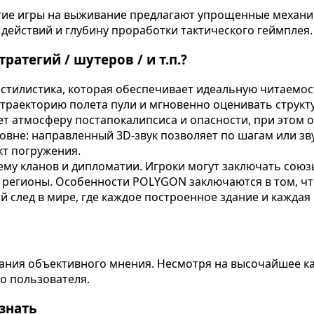
ие игры на выживание предлагают упрощенные механики
действий и глубину проработки тактического геймплея.
тегий / шутеров / и т.п.?
 стилистика, которая обеспечивает идеальную читаемо
 траекторию полета пули и мгновенно оценивать структ
т атмосферу постапокалипсиса и опасности, при этом
вне: направленный 3D-звук позволяет по шагам или зву
кт погружения.
у кланов и дипломатии. Игроки могут заключать союзы
егионы. Особенности POLYGON заключаются в том, что о
 след в мире, где каждое построенное здание и каждая
ания объективного мнения. Несмотря на высочайшее ка
о пользователя.
знать