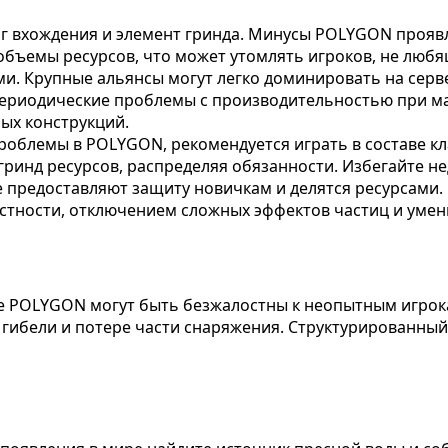
 вхождения и элемент гринда. Минусы POLYGON проявля
бъемы ресурсов, что может утомлять игроков, не любя
и. Крупные альянсы могут легко доминировать на серве
 периодические проблемы с производительностью при ма
ых конструкций.
облемы в POLYGON, рекомендуется играть в составе кла
ринд ресурсов, распределяя обязанности. Избегайте нед
ые предоставляют защиту новичкам и делятся ресурсами
астности, отключением сложных эффектов частиц и уме
ре POLYGON могут быть безжалостны к неопытным игрок
гибели и потере части снаряжения. Структурированный 