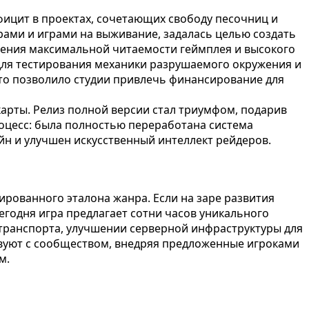
фицит в проектах, сочетающих свободу песочниц и
ами и играми на выживание, задалась целью создать
ечения максимальной читаемости геймплея и высокого
для тестирования механики разрушаемого окружения и
то позволило студии привлечь финансирование для
карты. Релиз полной версии стал триумфом, подарив
оцесс: была полностью переработана система
н и улучшен искусственный интеллект рейдеров.
рованного эталона жанра. Если на заре развития
годня игра предлагает сотни часов уникального
транспорта, улучшении серверной инфраструктуры для
вуют с сообществом, внедряя предложенные игроками
м.