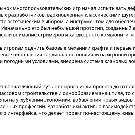
рынок многопользовательских игр начал испытывать де
ых разработчиков, вдохновленная классическими шутер
осто эстетическим выбором, а инструментом для обесп
? Изначально это был небольшой прототип, созданный 
лекли внимание стримеров и хардкорного комьюнити, ч
ив игрокам оценить базовые механики крафта и первые 
чевые обновления кардинально повлияли на игровой пр
 погодными условиями, внедрена система клановых вой
т впечатляющий путь от сырого инди-проекта до отполи
ассовом строительстве и однообразием эндшпиля, то се
ны на углублении экономики, добавлении новых видов 
ленных профессий. Разработчики активно взаимодейст
ого интерфейса, что делает проект по-настоящему живы