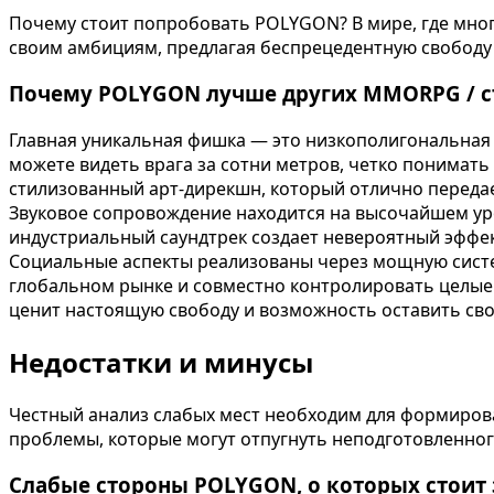
Почему стоит попробовать POLYGON? В мире, где мног
своим амбициям, предлагая беспрецедентную свободу 
Почему POLYGON лучше других MMORPG / стра
Главная уникальная фишка — это низкополигональная
можете видеть врага за сотни метров, четко понимать
стилизованный арт-дирекшн, который отлично передае
Звуковое сопровождение находится на высочайшем уро
индустриальный саундтрек создает невероятный эффе
Социальные аспекты реализованы через мощную систем
глобальном рынке и совместно контролировать целые р
ценит настоящую свободу и возможность оставить свой
Недостатки и минусы
Честный анализ слабых мест необходим для формиров
проблемы, которые могут отпугнуть неподготовленног
Слабые стороны POLYGON, о которых стоит 