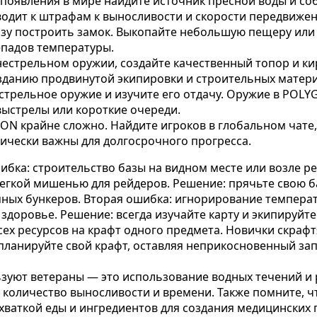
появления в мире найдите источник пресной воды и соб
одит к штрафам к выносливости и скорости передвижен
зу построить замок. Выкопайте небольшую пещеру или 
епадов температуры.
нестрельном оружии, создайте качественный топор и ки
озданию продвинутой экипировки и строительных матер
стрельное оружие и изучите его отдачу. Оружие в POLY
выстрелы или короткие очереди.
N крайне сложно. Найдите игроков в глобальном чате, 
ически важны для долгосрочного прогресса.
ибка: строительство базы на видном месте или возле ре
 легкой мишенью для рейдеров. Решение: прячьте свою б
мных бункеров. Вторая ошибка: игнорирование температ
здоровье. Решение: всегда изучайте карту и экипируйт
всех ресурсов на крафт одного предмета. Новички скраф
планируйте свой крафт, оставляя неприкосновенный зап
ьзуют ветераны — это использование водных течений и 
 количество выносливости и времени. Также помните, 
хваткой еды и ингредиентов для создания медицинских 