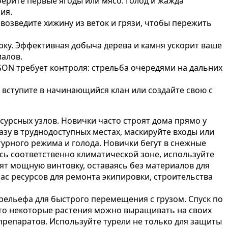
ерите первые ягоды или мясо. Голод и жажда
ия.
возведите хижину из веток и грязи, чтобы пережить
рку. Эффективная добыча дерева и камня ускорит ваше
иалов.
GON требует контроля: стрельба очередями на дальних
вступите в начинающийся клан или создайте свою с
сурсных узлов. Новички часто строят дома прямо у
азу в труднодоступных местах, маскируйте входы или
урного режима и голода. Новички бегут в снежные
есь соответственно климатической зоне, используйте
тят мощную винтовку, оставаясь без материалов для
ас ресурсов для ремонта экипировки, строительства
рельефа для быстрого перемещения с грузом. Спуск по
что некоторые растения можно выращивать на своих
препаратов. Используйте турели не только для защиты