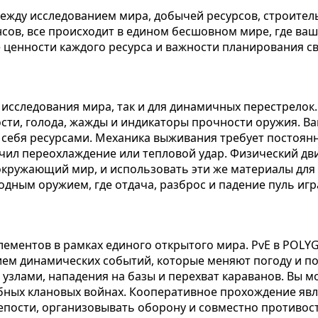
ежду исследованием мира, добычей ресурсов, строител
нсов, все происходит в едином бесшовном мире, где в
е ценности каждого ресурса и важности планирования св
я исследования мира, так и для динамичных перестрело
сти, голода, жажды и индикаторы прочности оружия. В
 себя ресурсами. Механика выживания требует постоянн
лучил переохлаждение или тепловой удар. Физический д
окружающий мир, и использовать эти же материалы для
одным оружием, где отдача, разброс и падение пуль иг
элементов в рамках единого открытого мира. PvE в PO
ем динамических событий, которые меняют погоду и по
узлами, нападения на базы и перехват караванов. Вы м
абных клановых войнах. Кооперативное прохождение яв
репости, организовывать оборону и совместно противо