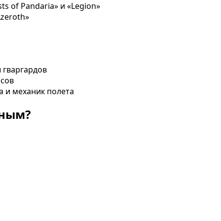
s of Pandaria» и «Legion»
Azeroth»
ы гваргардов
нсов
а и механик полета
нным?