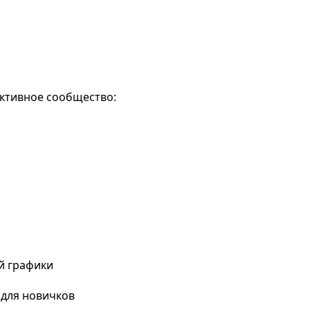
активное сообщество:
а
й графики
 для новичков