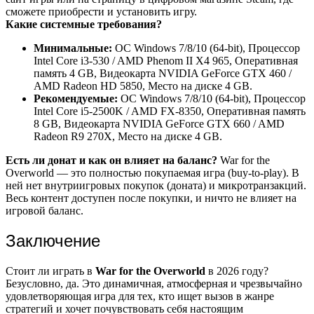
сможете приобрести и установить игру.
Какие системные требования?
Минимальные:
ОС Windows 7/8/10 (64-bit), Процессор
Intel Core i3-530 / AMD Phenom II X4 965, Оперативная
память 4 GB, Видеокарта NVIDIA GeForce GTX 460 /
AMD Radeon HD 5850, Место на диске 4 GB.
Рекомендуемые:
ОС Windows 7/8/10 (64-bit), Процессор
Intel Core i5-2500K / AMD FX-8350, Оперативная память
8 GB, Видеокарта NVIDIA GeForce GTX 660 / AMD
Radeon R9 270X, Место на диске 4 GB.
Есть ли донат и как он влияет на баланс?
War for the
Overworld — это полностью покупаемая игра (buy-to-play). В
ней нет внутриигровых покупок (доната) и микротранзакций.
Весь контент доступен после покупки, и ничто не влияет на
игровой баланс.
Заключение
Стоит ли играть в
War for the Overworld
в 2026 году?
Безусловно, да. Это динамичная, атмосферная и чрезвычайно
удовлетворяющая игра для тех, кто ищет вызов в жанре
стратегий и хочет почувствовать себя настоящим