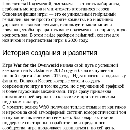
Повелителя Подземелий, чья задача — строить лабиринты,
вербовать монстров и уничтожать вторгшихся героев.
Основная фишка игры — это ее уникальный гибридный
геймплей: вы не просто строите комнаты, но и активно
управляете своими слугами, используете заклинания и
ловушки, чтобы превратить ваше подземелье в неприступную
крепость зла. В этом гайде разберем геймплей, советы для
новичков и перспективы игры в 2026 году.
История создания и развития
Игра
War for the Overworld
начала свой путь с успешной
кампании на Kickstarter в 2012 году и была выпущена в
полной версии 2 апреля 2015 года. Идея проекта зародилась у
фанатов Dungeon Keeper, которые хотели создать
современную игру в том же духе, но с улучшенной графикой
и более глубокими механиками. Игра сразу привлекла
внимание своей верностью классике и при этом свежим
подходом к жанру.
С момента релиза WftO получила теплые отзывы от критиков
и игроков за свой атмосферный сеттинг, юмористический тон
и глубокий тактический геймплей. Благодаря активной
поддержке со стороны разработчиков и преданного
сообщества, игра продолжает развиваться и по сей день.