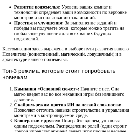
Развитие подземелья:
Уровень ваших комнат и
технологий определяет ваши возможности по вербовке
монстров и использованию заклинаний.
Престиж и улучшения:
За выполнение заданий и
победы вы получаете очки, которые можно тратить на
глобальные улучшения для всех ваших будущих
подземелий.
Кастомизация здесь выражена в выборе пути развития вашего
Повелителя (воинственный, магический, ловушечный) и в
архитектуре вашего подземелья.
Топ-3 режима, которые стоит попробовать
новичкам
Кампания «Основной сюжет»:
Начните с нее. Она
мягко введет вас во все механики игры без излишнего
давления.
Скайрим-режим против ИИ на легкой сложности:
Позволяет отточить навыки строительства и управления
монстрами в контролируемой среде.
Кооператив с другом:
Поиграйте вдвоем, управляя
одним подземельем. Распределение ролей (один строит,
другой управляет армией) делает игру проще и веселее.