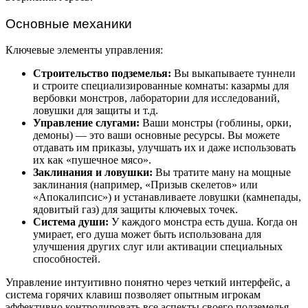
Основные механики
Ключевые элементы управления:
Строительство подземелья:
Вы выкапываете туннели
и строите специализированные комнаты: казармы для
вербовки монстров, лаборатории для исследований,
ловушки для защиты и т.д.
Управление слугами:
Ваши монстры (гоблины, орки,
демоны) — это ваши основные ресурсы. Вы можете
отдавать им приказы, улучшать их и даже использовать
их как «пушечное мясо».
Заклинания и ловушки:
Вы тратите ману на мощные
заклинания (например, «Призыв скелетов» или
«Апокалипсис») и устанавливаете ловушки (камнепады,
ядовитый газ) для защиты ключевых точек.
Система души:
У каждого монстра есть душа. Когда он
умирает, его душа может быть использована для
улучшения других слуг или активации специальных
способностей.
Управление интуитивно понятно через четкий интерфейс, а
система горячих клавиш позволяет опытным игрокам
эффективно контролировать все аспекты своего подземелья.