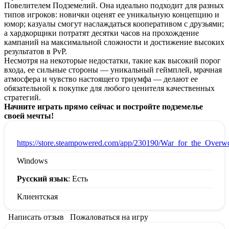
Повелителем Подземелий. Она идеально подходит для разных
типов игроков: новички оценят ее уникальную концепцию и
юмор; казуалы смогут наслаждаться кооперативом с друзьями;
а хардкорщики потратят десятки часов на прохождение
кампаний на максимальной сложности и достижение высоких
результатов в PvP.
Несмотря на некоторые недостатки, такие как высокий порог
входа, ее сильные стороны — уникальный геймплей, мрачная
атмосфера и чувство настоящего триумфа — делают ее
обязательной к покупке для любого ценителя качественных
стратегий.
Начните играть прямо сейчас и постройте подземелье
своей мечты!
:
https://store.steampowered.com/app/230190/War_for_the_Overwo
Windows
Русский язык
: Есть
Клиентская
Написать отзыв
Пожаловаться на игру