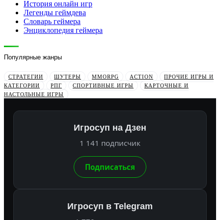
История онлайн игр
Легенды геймдева
Словарь геймера
Энциклопедия геймера
Популярные жанры
СТРАТЕГИИ
ШУТЕРЫ
MMORPG
ACTION
ПРОЧИЕ ИГРЫ И
КАТЕГОРИИ
РПГ
СПОРТИВНЫЕ ИГРЫ
КАРТОЧНЫЕ И
НАСТОЛЬНЫЕ ИГРЫ
Игросуп на Дзен
1 141 подписчик
Подписаться
Игросуп в Telegram