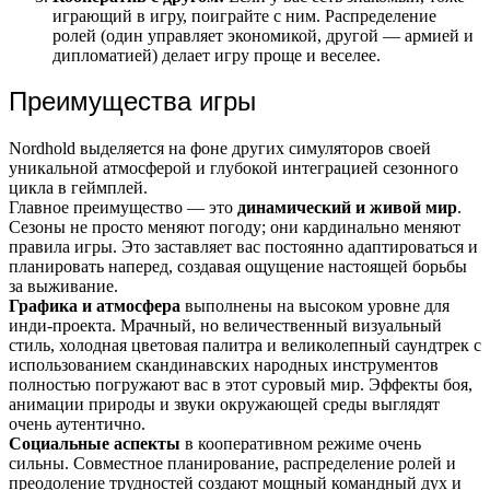
играющий в игру, поиграйте с ним. Распределение
ролей (один управляет экономикой, другой — армией и
дипломатией) делает игру проще и веселее.
Преимущества игры
Nordhold выделяется на фоне других симуляторов своей
уникальной атмосферой и глубокой интеграцией сезонного
цикла в геймплей.
Главное преимущество — это
динамический и живой мир
.
Сезоны не просто меняют погоду; они кардинально меняют
правила игры. Это заставляет вас постоянно адаптироваться и
планировать наперед, создавая ощущение настоящей борьбы
за выживание.
Графика и атмосфера
выполнены на высоком уровне для
инди-проекта. Мрачный, но величественный визуальный
стиль, холодная цветовая палитра и великолепный саундтрек с
использованием скандинавских народных инструментов
полностью погружают вас в этот суровый мир. Эффекты боя,
анимации природы и звуки окружающей среды выглядят
очень аутентично.
Социальные аспекты
в кооперативном режиме очень
сильны. Совместное планирование, распределение ролей и
преодоление трудностей создают мощный командный дух и