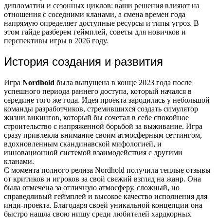
дипломатии и сезонных циклов: ваши решения влияют на
отношения с соседними кланами, а смена времен года
напрямую определяет доступные ресурсы и типы угроз. В
этом гайде разберем геймплей, советы для новичков и
перспективы игры в 2026 году.
История создания и развития
Игра
Nordhold
была выпущена в конце 2023 года после
успешного периода раннего доступа, который начался в
середине того же года. Идея проекта зародилась у небольшой
команды разработчиков, стремившихся создать симулятор
жизни викингов, который бы сочетал в себе спокойное
строительство с напряженной борьбой за выживание. Игра
сразу привлекла внимание своим атмосферным сеттингом,
вдохновленным скандинавской мифологией, и
инновационной системой взаимодействия с другими
кланами.
С момента полного релиза Nordhold получила теплые отзывы
от критиков и игроков за свой свежий взгляд на жанр. Она
была отмечена за отличную атмосферу, сложный, но
справедливый геймплей и высокое качество исполнения для
инди-проекта. Благодаря своей уникальной концепции она
быстро нашла свою нишу среди любителей хардкорных