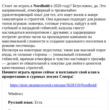
Стоит ли играть в
Nordhold
в 2026 году? Безусловно, да. Это
напряженный, атмосферный и чрезвычайно
удовлетворяющий опыт для тех, кто ищет вызов в жанре
симуляторов и стратегий. Она идеально подходит для разных
типов игроков: новички, готовые учиться, найдут в ней
глубокий и наградной геймплей; казуалы смогут
наслаждаться кооперативом с друзьями; а хардкорщики
потратят десятки часов на прохождение кампании на
максимальной сложности и создание идеального поселения в
режиме песочницы.
Несмотря на некоторые недостатки, такие как высокий порог
входа, ее сильные стороны — уникальный сезонный
геймплей, мрачная атмосфера и чувство настоящего триумфа
— делают ее обязательной к покупке для любого ценителя
качественных стратегий.
Начните играть прямо сейчас и возглавьте свой клан к
процветанию в суровых землях Севера!
:
https://store.steampowered.com/app/3028310/Nordhold/
Windows
Русский язык
: Есть