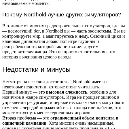
незабываемые моменты.
Почему Nordhold лучше других симуляторов?
В отличие от многих градостроительных симуляторов, где вы
— всемогущий бог, в Nordhold вы — часть экосистемы. Вы не
контролируете мир, а адаптируетесь к нему. Сезонный цикл и
клановая дипломатия добавляют игре глубины и
реиграбельности, которой так не хватает другим
представителям жанра. Это не просто строительство, это
история выживания целого народа.
Недостатки и минусы
Несмотря на все свои достоинства, Nordhold имеет и
некоторые недостатки, которые стоит учитывать.
Первый минус — это
высокая сложность
, особенно для
новичков в жанре симуляторов. Игра не прощает ошибок в
управлении ресурсами, и первые несколько часов могут быть
отмечены чередой поражений из-за голода или набегов, что
может отпугнуть менее терпеливых игроков.
Вторая проблема — это
ограниченный объем контента в
одиночной кампании
. Хотя миссии очень насыщенные,
основная сюжетная линия может быть пройдена за 20-25