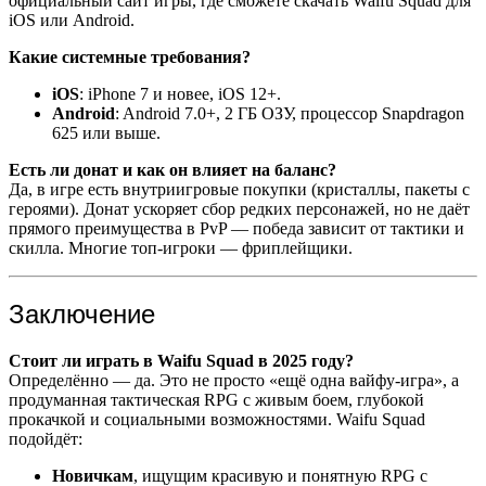
официальный сайт игры, где сможете скачать Waifu Squad для
iOS или Android.
Какие системные требования?
iOS
: iPhone 7 и новее, iOS 12+.
Android
: Android 7.0+, 2 ГБ ОЗУ, процессор Snapdragon
625 или выше.
Есть ли донат и как он влияет на баланс?
Да, в игре есть внутриигровые покупки (кристаллы, пакеты с
героями). Донат ускоряет сбор редких персонажей, но не даёт
прямого преимущества в PvP — победа зависит от тактики и
скилла. Многие топ-игроки — фриплейщики.
Заключение
Стоит ли играть в Waifu Squad в 2025 году?
Определённо — да. Это не просто «ещё одна вайфу-игра», а
продуманная тактическая RPG с живым боем, глубокой
прокачкой и социальными возможностями. Waifu Squad
подойдёт:
Новичкам
, ищущим красивую и понятную RPG с