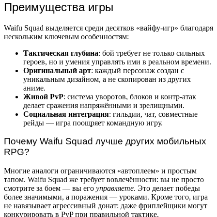
Преимущества игры
Waifu Squad выделяется среди десятков «вайфу-игр» благодаря
нескольким ключевым особенностям:
Тактическая глубина
: бой требует не только сильных
героев, но и умения управлять ими в реальном времени.
Оригинальный арт
: каждый персонаж создан с
уникальным дизайном, а не скопирован из других
аниме.
Живой PvP
: система уворотов, блоков и контр-атак
делает сражения напряжёнными и зрелищными.
Социальная интеграция
: гильдии, чат, совместные
рейды — игра поощряет командную игру.
Почему Waifu Squad лучше других мобильных
RPG?
Многие аналоги ограничиваются «автоплеем» и простым
тапом. Waifu Squad же требует вовлечённости: вы не просто
смотрите за боем — вы его
управляете
. Это делает победы
более значимыми, а поражения — уроками. Кроме того, игра
не навязывает агрессивный донат: даже фриплейщики могут
конкурировать в PvP при правильной тактике.