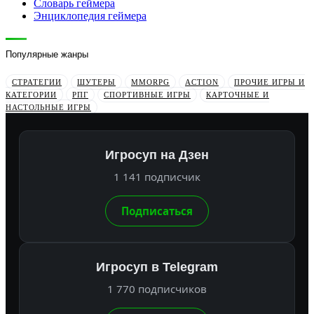
Словарь геймера
Энциклопедия геймера
Популярные жанры
СТРАТЕГИИ
ШУТЕРЫ
MMORPG
ACTION
ПРОЧИЕ ИГРЫ И
КАТЕГОРИИ
РПГ
СПОРТИВНЫЕ ИГРЫ
КАРТОЧНЫЕ И
НАСТОЛЬНЫЕ ИГРЫ
Игросуп на Дзен
1 141 подписчик
Подписаться
Игросуп в Telegram
1 770 подписчиков