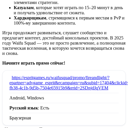
элементами стратегии.
Казуалам
, которые хотят играть по 15–20 минут в день
и получать удовольствие от сюжета.
Хардкорщикам
, стремящимся к первым местам в PvP и
100%-му завершению контента.
Игра продолжает развиваться, слушает сообщество и
предлагает контент, достойный консольных проектов. В 2025
году Waifu Squad — это не просто развлечение, а полноценная
тактическая вселенная, в которую хочется возвращаться снова
и снова.
Начните играть прямо сейчас!
:
https://espritgames.ru/waifusquad/promo/fireandlight/?
epartner=advgame_esprit&ecampaign=ru&subid=17404&clickid
fb38-4c1b-9d5b-7504e65915b9&erid=2SDnjdJqVEM
Android, Windows
Русский язык
: Есть
Браузерная