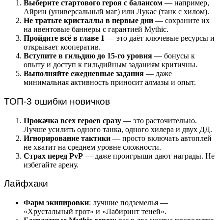
Выберите стартового героя с балансом
— например,
Айрин (универсальный маг) или Лукас (танк с хилом).
Не тратьте кристаллы в первые дни
— сохраните их
на ивентовые баннеры с гарантией Mythic.
Пройдите всё в главе 1
— это даёт ключевые ресурсы и
открывает кооператив.
Вступите в гильдию до 15-го уровня
— бонусы к
опыту и доступ к гильдийным заданиям критичны.
Выполняйте ежедневные задания
— даже
минимальная активность приносит алмазы и опыт.
ТОП-3 ошибки новичков
Прокачка всех героев сразу
— это расточительно.
Лучше усилить одного танка, одного хилера и двух ДД.
Игнорирование тактики
— просто включать автоплей
не хватит на среднем уровне сложности.
Страх перед PvP
— даже проигрыши дают награды. Не
избегайте арену.
Лайфхаки
Фарм экипировки
: лучшие подземелья —
«Хрустальный грот» и «Лабиринт теней».