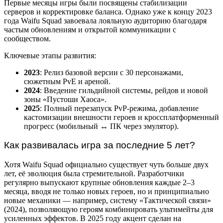
Первые месяцы игры были посвящены стабилизации
серверов и корректировке баланса. Однако уже к концу 2023
года Waifu Squad завоевала лояльную аудиторию благодаря
частым обновлениям и открытой коммуникации с
сообществом.
Ключевые этапы развития:
2023
: Релиз базовой версии с 30 персонажами,
сюжетным PvE и ареной.
2024
: Введение гильдийной системы, рейдов и новой
зоны «Пустоши Хаоса».
2025
: Полный перезапуск PvP-режима, добавление
кастомизации внешности героев и кроссплатформенный
прогресс (мобильный ↔ ПК через эмулятор).
Как развивалась игра за последние 5 лет?
Хотя Waifu Squad официально существует чуть больше двух
лет, её эволюция была стремительной. Разработчики
регулярно выпускают крупные обновления каждые 2–3
месяца, вводя не только новых героев, но и принципиально
новые механики — например, систему «Тактической связи»
(2024), позволяющую героям комбинировать ультимейты для
усиленных эффектов. В 2025 году акцент сделан на