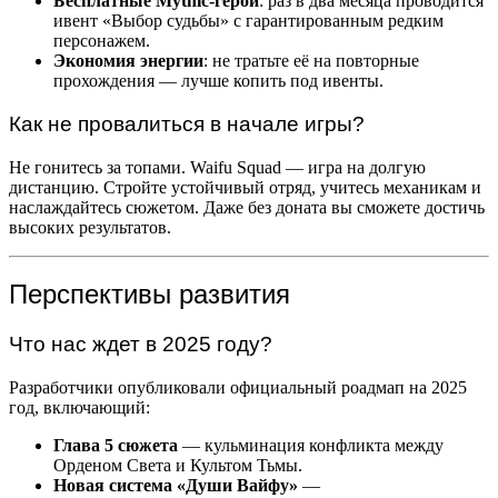
Бесплатные Mythic-герои
: раз в два месяца проводится
ивент «Выбор судьбы» с гарантированным редким
персонажем.
Экономия энергии
: не тратьте её на повторные
прохождения — лучше копить под ивенты.
Как не провалиться в начале игры?
Не гонитесь за топами. Waifu Squad — игра на долгую
дистанцию. Стройте устойчивый отряд, учитесь механикам и
наслаждайтесь сюжетом. Даже без доната вы сможете достичь
высоких результатов.
Перспективы развития
Что нас ждет в 2025 году?
Разработчики опубликовали официальный роадмап на 2025
год, включающий:
Глава 5 сюжета
— кульминация конфликта между
Орденом Света и Культом Тьмы.
Новая система «Души Вайфу»
—