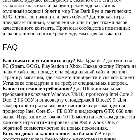
культовой классики: игра будет рекомендоваться как
отличный входной билет в мир The Dark Eye и тактических
RPG. Стоит ли начинать играть сейчас? Да, так как игра
предлагает полный, завершенный опыт с десятками часов
качественного контента. Прогнозы сообщества позитивны:
игра останется в списке рекомендуемых для fans жанра.
FAQ
Как скачать и установить игру?
Blackguards 2 доступна на
PC (Steam, GOG), PlayStation и Xbox. Нажав кнопку Играть на
нашем сайте вы попадете на официальный сайт игры или
страницу магазина, где сможете приобрести и скачать клиент.
Установка стандартна и не требует специальных настроек.
Какие системные требования?
Для ПК минимальные
требования включают Windows 7/8/10, процессор Intel Core 2
Duo, 2 ГБ ОЗУ и видеокарту с поддержкой DirectX 9. Для
комфортной игры на высоких настройках рекомендуется
процессор Intel Core i5, 4 ГБ ОЗУ и видеокарта GTX 660 или
выше. Игра занимает около 10 ГБ места на жестком диске. На
консолях игра оптимизирована для PS4 и Xbox One, с
обратной совместимостью на новых поколениях.
Есть ли донат и как он влияет на баланс?
В игре
отсутствует модель free-to-play с микротранзакциями,