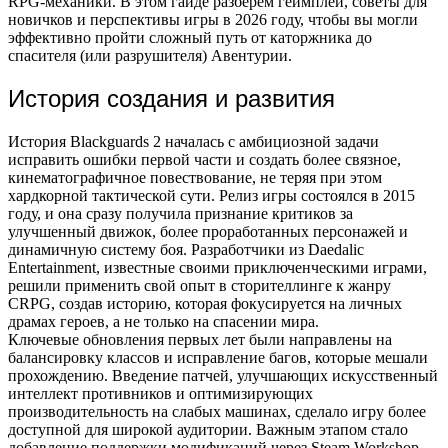
RPG-механики. В этом гайде разберем геймплей, советы для
новичков и перспективы игры в 2026 году, чтобы вы могли
эффективно пройти сложный путь от каторжника до
спасителя (или разрушителя) Авентурии.
История создания и развития
История Blackguards 2 началась с амбициозной задачи
исправить ошибки первой части и создать более связное,
кинематографичное повествование, не теряя при этом
хардкорной тактической сути. Релиз игры состоялся в 2015
году, и она сразу получила признание критиков за
улучшенный движок, более проработанных персонажей и
динамичную систему боя. Разработчики из Daedalic
Entertainment, известные своими приключенческими играми,
решили применить свой опыт в сторителлинге к жанру
CRPG, создав историю, которая фокусируется на личных
драмах героев, а не только на спасении мира.
Ключевые обновления первых лет были направлены на
балансировку классов и исправление багов, которые мешали
прохождению. Введение патчей, улучшающих искусственный
интеллект противников и оптимизирующих
производительность на слабых машинах, сделало игру более
доступной для широкой аудитории. Важным этапом стало
добавление поддержки модификаций через Steam Workshop,