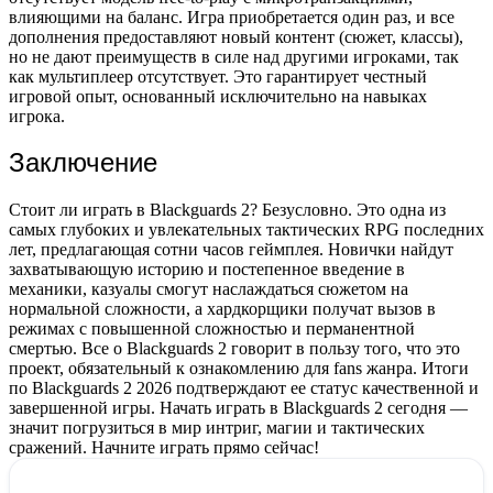
влияющими на баланс. Игра приобретается один раз, и все
дополнения предоставляют новый контент (сюжет, классы),
но не дают преимуществ в силе над другими игроками, так
как мультиплеер отсутствует. Это гарантирует честный
игровой опыт, основанный исключительно на навыках
игрока.
Заключение
Стоит ли играть в Blackguards 2? Безусловно. Это одна из
самых глубоких и увлекательных тактических RPG последних
лет, предлагающая сотни часов геймплея. Новички найдут
захватывающую историю и постепенное введение в
механики, казуалы смогут наслаждаться сюжетом на
нормальной сложности, а хардкорщики получат вызов в
режимах с повышенной сложностью и перманентной
смертью. Все о Blackguards 2 говорит в пользу того, что это
проект, обязательный к ознакомлению для fans жанра. Итоги
по Blackguards 2 2026 подтверждают ее статус качественной и
завершенной игры. Начать играть в Blackguards 2 сегодня —
значит погрузиться в мир интриг, магии и тактических
сражений. Начните играть прямо сейчас!
: