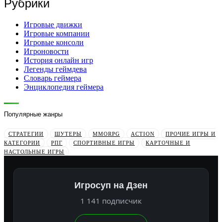
Рубрики
Игровые движки
Игровые компании
Игровые консоли
Игроновости
История онлайн игр
Легенды геймдева
Словарь геймера
Энциклопедия геймера
Популярные жанры
СТРАТЕГИИ
ШУТЕРЫ
MMORPG
ACTION
ПРОЧИЕ ИГРЫ И
КАТЕГОРИИ
РПГ
СПОРТИВНЫЕ ИГРЫ
КАРТОЧНЫЕ И
НАСТОЛЬНЫЕ ИГРЫ
Игросуп на Дзен
1 141 подписчик