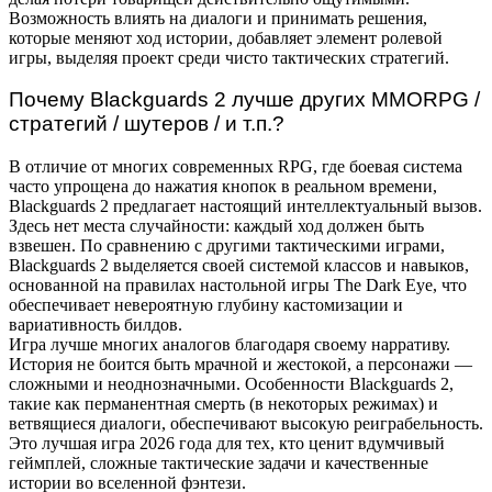
Возможность влиять на диалоги и принимать решения,
которые меняют ход истории, добавляет элемент ролевой
игры, выделяя проект среди чисто тактических стратегий.
Почему Blackguards 2 лучше других MMORPG /
стратегий / шутеров / и т.п.?
В отличие от многих современных RPG, где боевая система
часто упрощена до нажатия кнопок в реальном времени,
Blackguards 2 предлагает настоящий интеллектуальный вызов.
Здесь нет места случайности: каждый ход должен быть
взвешен. По сравнению с другими тактическими играми,
Blackguards 2 выделяется своей системой классов и навыков,
основанной на правилах настольной игры The Dark Eye, что
обеспечивает невероятную глубину кастомизации и
вариативность билдов.
Игра лучше многих аналогов благодаря своему нарративу.
История не боится быть мрачной и жестокой, а персонажи —
сложными и неоднозначными. Особенности Blackguards 2,
такие как перманентная смерть (в некоторых режимах) и
ветвящиеся диалоги, обеспечивают высокую реиграбельность.
Это лучшая игра 2026 года для тех, кто ценит вдумчивый
геймплей, сложные тактические задачи и качественные
истории во вселенной фэнтези.