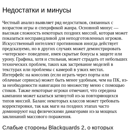
Недостатки и минусы
Честный анализ выявляет ряд недостатков, связанных с
возрастом игры и спецификой жанра. Основной минус —
высокая сложность некоторых поздних миссий, которая может
показаться несправедливой для неподготовленных игроков.
Искусственный интеллект противников иногда действует
предсказуемо, но в других случаях может демонстрировать
«читерское» поведение, имея скрытые бонусы к защите или
урону. Графика, хотя и стильная, может страдать от небольших
технических проблем, таких как застревание моделей в
текстурах или проблемы с камерой в узких местах.
Интерфейс на консолях (если играть через порты или
облачные сервисы) может быть менее удобным, чем на ПК, из-
за необходимости навигации по множеству меню с помощью
стиков. Также некоторые игроки отмечают, что середина
кампании может казаться затянутой из-за повторяющихся
типов миссий. Баланс некоторых классов может требовать
корректировки, так как маги на поздних этапах часто
доминируют над физическими дамагерами из-за мощных
заклинаний массового поражения.
Слабые стороны Blackguards 2, о которых