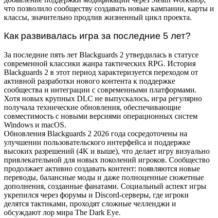
что позволило сообществу создавать новые кампании, карты и
классы, значительно продлив жизненный цикл проекта.
Как развивалась игра за последние 5 лет?
За последние пять лет Blackguards 2 утвердилась в статусе
современной классики жанра тактических RPG. История
Blackguards 2 в этот период характеризуется переходом от
активной разработки нового контента к поддержке
сообщества и интеграции с современными платформами.
Хотя новых крупных DLC не выпускалось, игра регулярно
получала технические обновления, обеспечивающие
совместимость с новыми версиями операционных систем
Windows и macOS.
Обновления Blackguards 2 2026 года сосредоточены на
улучшении пользовательского интерфейса и поддержке
высоких разрешений (4K и выше), что делает игру визуально
привлекательной для новых поколений игроков. Сообщество
продолжает активно создавать контент: появляются новые
переводы, балансные моды и даже полноценные сюжетные
дополнения, созданные фанатами. Социальный аспект игры
укрепился через форумы и Discord-серверы, где игроки
делятся тактиками, проходят сложные челленджи и
обсуждают лор мира The Dark Eye.