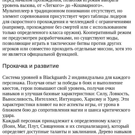
уровень вызова, от «Легкого» до «Кошмарного».
Мультиплеер в традиционном понимании отсутствует, но
элемент соревнования присутствует через таблицы лидеров
для скоростного прохождения и челленджей с ограничениями
(например, прохождение без смертей или с использованием
только определенного класса оружия). Кооперативный режим
не предусмотрен разработчиками, но существуют моды,
позволяющие играть в тактические битвы против других
игроков или совместно проходить отдельные миссии, хотя это
не является официальной функцией.
Прокачка и развитие
Система уровней в Blackguards 2 индивидуальна для каждого
персонажа. Получая опыт за победы в боях и выполнение
квестов, герои повышают свой уровень, получая очки
навыков и улучшая базовые характеристики: Силу, Ловкость,
Выносливость, Интеллект, Интуицию, Харизму и Удачу. Эти
характеристики влияют на все аспекты игры, от урона в
ближнем бою до сопротивления магии и шанса критического
удара.
Каждый персонаж принадлежит к определенному классу
(Воин, Маг, Плут, Священник и их специализации), который
определяет доступные таланты и заклинания. Дерево навыков