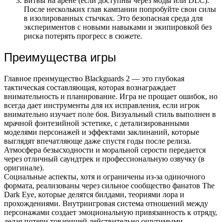
Битвы на арене (если доступны через моды или DLC).
После нескольких глав кампании попробуйте свои силы
в изолированных стычках. Это безопасная среда для
экспериментов с новыми навыками и экипировкой без
риска потерять прогресс в сюжете.
Преимущества игры
Главное преимущество Blackguards 2 — это глубокая
тактическая составляющая, которая вознаграждает
внимательность и планирование. Игра не прощает ошибок, но
всегда дает инструменты для их исправления, если игрок
внимательно изучает поле боя. Визуальный стиль выполнен в
мрачной фэнтезийной эстетике, с детализированными
моделями персонажей и эффектами заклинаний, которые
выглядят впечатляюще даже спустя годы после релиза.
Атмосфера безысходности и моральной серости передается
через отличный саундтрек и профессиональную озвучку (в
оригинале).
Социальные аспекты, хотя и ограничены из-за одиночного
формата, реализованы через сильное сообщество фанатов The
Dark Eye, которые делятся билдами, теориями лора и
прохождениями. Внутриигровая система отношений между
персонажами создает эмоциональную привязанность к отряду,
делая потери товарищей действительно ощутимыми.