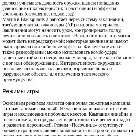
должен учитывать дальность оружия, шансы попадания
(зависящие от характеристик и расстояния) и эффекты
состояния (оглушение, поджог, яд).
Магия в Blackguards 2 работает через систему заклинаний,
требующих затрат очков ауры (AP) и иногда материалов.
Заклинания могут наносить урон, контролировать толпу,
лечить или усиливать союзников. Важно помнить, что магия
может быть непредсказуемой: некоторые заклинания имеют
шанс провала или побочные эффекты. Физические атаки
также разнообразны: можно использовать комбо-удары,
защитные стойки и специальные маневры, такие как сбивание
с ног или обезоруживание. Интерактивность окружения
позволяет использовать ловушки, взрывные бочки и
разрушаемые объекты для получения тактического
преимущества.
Режимы игры
Основным режимом является одиночная сюжетная кампания,
которая занимает около 40–60 часов в зависимости от стиля
игры и исследования побочных квестов. Кампания линейна в
плане сюжета, но предлагает вариативность в решении задач
и развитии персонажей. Режим «Песочница» отсутствует,
однако игра предоставляет возможность настройки сложности
перед началом прохождения, позволяя игрокам выбрать