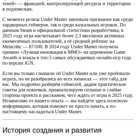
теней» — фракцией, контролирующей ресурсы и территории
в подземельях.
С момента релиза Under Master завоевала признание как среди
хардкорных геймеров, так и среди казуальных игроков. По
данным Steam и официальной статистики разработчика, в
2025 году игра насчитывает более 2,3 миллиона активных
ежемесячных пользователей, а её средний рейтинг на
Metacritic — 87/100. В 2024 году Under Master получила
премию «Лучшая инновация в MMO» на церемонии Game
Awards и вошла в топ-5 самых обсуждаемых онлайн-игр года
по версии IGN.
Если вы только слышали об Under Master или уже пробовали
играть, но не разобрались во всех нюансах — этот гайд для
вас. Мы подробно разберём геймплей, дадим практические
советы для новичков, проанализируем сильные и слабые
стороны проекта и расскажем, чего ждать от игры в 2025 году.
Независимо от вашего опыта — вы найдёте здесь полезную
информацию, которая поможет не просто начать, а по-
настоящему насладиться Under Master.
История создания и развития