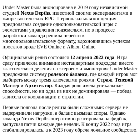
Under Master была анонсирована в 2019 году независимой
студией
Nexus Depths
, известной своими экспериментами в
жанре тактических RPG. Первоначальная концепция
предполагала создание однопользовательской игры с
элементами управления подземельем, но в процессе
разработки команда решила перейти к
многопользовательскому формату, вдохновившись успехом
проектов вроде EVE Online и Albion Online.
Официальный релиз состоялся
12 апреля 2022 года
. Игра
сразу привлекла внимание нестандартным подходом: вместо
классического деления на «героев» и «монстров» Under Master
предложила систему
ролевого баланса
, где каждый игрок мог
выбирать между тремя ключевыми ролями:
Страж
,
Теневой
Мастер
и
Архитектор
. Каждая роль имела уникальные
способности, но ни одна из них не доминировала — победа
зависела от координации и стратегии.
Первые полгода после релиза были сложными: сервера не
выдерживали нагрузки, а баланс вызывал споры. Однако
команда Nexus Depths оперативно реагировала на фидбэк,
выпуская патчи каждые две недели. К концу 2022 года игра
стабилизировалась, а к 2023 году обрела лояльное сообщество.