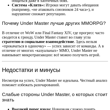
общаться даже в хаотичных боях.
Система «Клятв»:
Игроки могут давать обещания
(например, «не атаковать союзников 24 часа»), и
нарушение снижает репутацию.
Почему Under Master лучше других MMORPG?
В отличие от WoW или Final Fantasy XIV, где прогресс часто
сводится к гринду, Under Master ставит во главу угла
стратегию и социальное взаимодействие
. Здесь нельзя
«прокачаться в одиночку» — успех зависит от команды. А в
отличие от многих «казуальных» MMO, Under Master не
навязывает микротранзакции: всё можно получить игрой.
Недостатки и минусы
Несмотря на успех, Under Master не идеальна. Честный анализ
поможет избежать разочарований.
Слабые стороны Under Master, о которых стоит
знать
Высокий порог входа:
Новичкам сложно понять