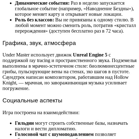
Динамические события:
Раз в неделю запускается
глобальное событие (например, «Наводнение Бездны»),
которое меняет карту и открывает новые локации.
Роль без классов:
Вы не привязаны к одному стилю. В
любой момент можно сменить роль, потратив «кристалл
перерождения» (доступен бесплатно раз в 72 часа).
Графика, звук, атмосфера
Under Master использует движок
Unreal Engine 5
с
поддержкой ray tracing и пространственного звука. Подземелья
выполнены в мрачно-эстетичном стиле: биолюминесцентные
грибы, пульсирующие вены на стенах, эхо шагов в пустоте.
Саундтрек написан композитором, работавшим над Hollow
Knight, — мрачная, но завораживающая музыка усиливает
погружение.
Социальные аспекты
Игра построена на взаимодействии:
Гильдии
могут строить собственные базы, назначать
налоги и вести дипломатию.
Голосовой чат с шумоподавлением
позволяет