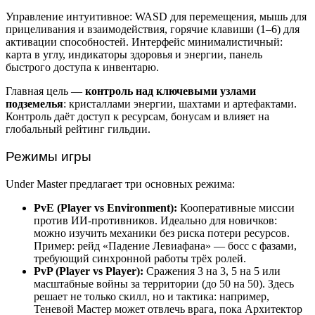
Управление интуитивное: WASD для перемещения, мышь для
прицеливания и взаимодействия, горячие клавиши (1–6) для
активации способностей. Интерфейс минималистичный:
карта в углу, индикаторы здоровья и энергии, панель
быстрого доступа к инвентарю.
Главная цель —
контроль над ключевыми узлами
подземелья
: кристаллами энергии, шахтами и артефактами.
Контроль даёт доступ к ресурсам, бонусам и влияет на
глобальный рейтинг гильдии.
Режимы игры
Under Master предлагает три основных режима:
PvE (Player vs Environment):
Кооперативные миссии
против ИИ-противников. Идеально для новичков:
можно изучить механики без риска потери ресурсов.
Пример: рейд «Падение Левиафана» — босс с фазами,
требующий синхронной работы трёх ролей.
PvP (Player vs Player):
Сражения 3 на 3, 5 на 5 или
масштабные войны за территории (до 50 на 50). Здесь
решает не только скилл, но и тактика: например,
Теневой Мастер может отвлечь врага, пока Архитектор