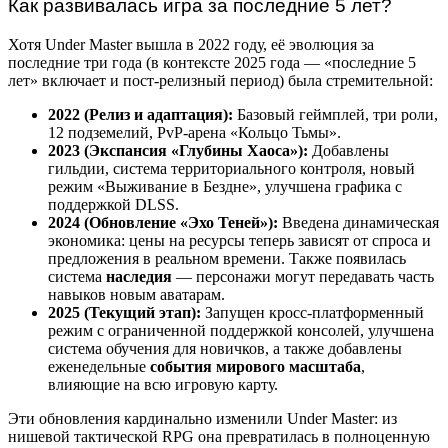
Как развивалась игра за последние 5 лет?
Хотя Under Master вышла в 2022 году, её эволюция за
последние три года (в контексте 2025 года — «последние 5
лет» включает и пост-релизный период) была стремительной:
2022 (Релиз и адаптация):
Базовый геймплей, три роли,
12 подземелий, PvP-арена «Кольцо Тьмы».
2023 (Экспансия «Глубины Хаоса»):
Добавлены
гильдии, система территориального контроля, новый
режим «Выживание в Бездне», улучшена графика с
поддержкой DLSS.
2024 (Обновление «Эхо Теней»):
Введена динамическая
экономика: цены на ресурсы теперь зависят от спроса и
предложения в реальном времени. Также появилась
система
наследия
— персонажи могут передавать часть
навыков новым аватарам.
2025 (Текущий этап):
Запущен кросс-платформенный
режим с ограниченной поддержкой консолей, улучшена
система обучения для новичков, а также добавлены
еженедельные
события мирового масштаба
,
влияющие на всю игровую карту.
Эти обновления кардинально изменили Under Master: из
нишевой тактической RPG она превратилась в полноценную