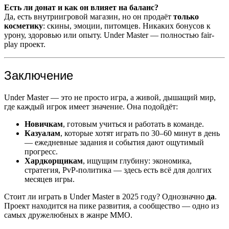
Есть ли донат и как он влияет на баланс?
Да, есть внутриигровой магазин, но он продаёт
только
косметику
: скины, эмоции, питомцев. Никаких бонусов к
урону, здоровью или опыту. Under Master — полностью fair-
play проект.
Заключение
Under Master — это не просто игра, а живой, дышащий мир,
где каждый игрок имеет значение. Она подойдёт:
Новичкам
, готовым учиться и работать в команде.
Казуалам
, которые хотят играть по 30–60 минут в день
— ежедневные задания и события дают ощутимый
прогресс.
Хардкорщикам
, ищущим глубину: экономика,
стратегия, PvP-политика — здесь есть всё для долгих
месяцев игры.
Стоит ли играть в Under Master в 2025 году? Однозначно
да
.
Проект находится на пике развития, а сообщество — одно из
самых дружелюбных в жанре MMO.