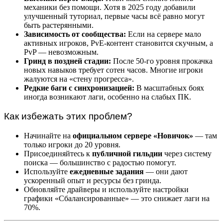
механики без помощи. Хотя в 2025 году добавили
улучшенный туториал, первые часы всё равно могут
быть растерянными.
Зависимость от сообщества:
Если на сервере мало
активных игроков, PvE-контент становится скучным, а
PvP — невозможным.
Гринд в поздней стадии:
После 50-го уровня прокачка
новых навыков требует сотен часов. Многие игроки
жалуются на «стену прогресса».
Редкие баги с синхронизацией:
В масштабных боях
иногда возникают лаги, особенно на слабых ПК.
Как избежать этих проблем?
Начинайте на
официальном сервере «Новичок»
— там
только игроки до 20 уровня.
Присоединяйтесь к
публичной гильдии
через систему
поиска — большинство с радостью помогут.
Используйте
ежедневные задания
— они дают
ускоренный опыт и ресурсы без гринда.
Обновляйте драйверы и используйте настройки
графики «Сбалансированные» — это снижает лаги на
70%.