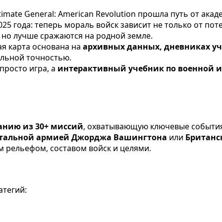
timate General: American Revolution прошла путь от ак
5 года: теперь мораль войск зависит не только от поте
 но лучше сражаются на родной земле.
ая карта основана на
архивных данных, дневниках уч
альной точностью.
 просто игра, а
интерактивный учебник по военной 
анию из 30+ миссий
, охватывающую ключевые события
тальной армией Джорджа Вашингтона
или
Британс
м рельефом, составом войск и целями.
атегий: