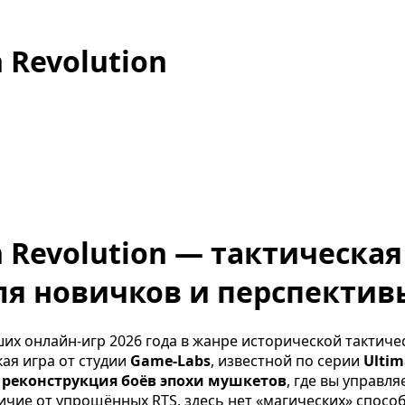
 Revolution
n Revolution — тактическа
ля новичков и перспективы
их онлайн-игр 2026 года в жанре исторической тактич
кая игра от студии
Game-Labs
, известной по серии
Ultim
реконструкция боёв эпохи мушкетов
, где вы управл
личие от упрощённых RTS, здесь нет «магических» спосо