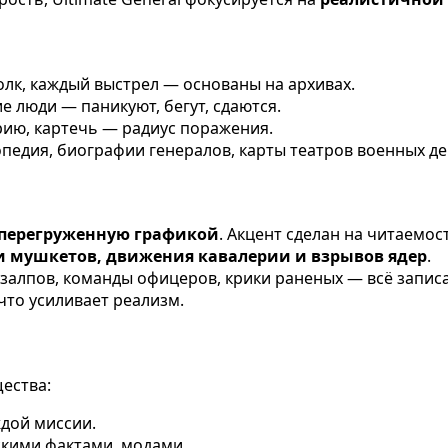
полк, каждый выстрел — основаны на архивах.
ие люди — паникуют, бегут, сдаются.
рию, картечь — радиус поражения.
опедия, биографии генералов, карты театров военных де
 перегруженную графикой
. Акцент сделан на читаемос
 мушкетов, движения кавалерии и взрывов ядер
.
 залпов, команды офицеров, крики раненых — всё запис
 что усиливает реализм.
ества:
ждой миссии.
скими фактами, модами.