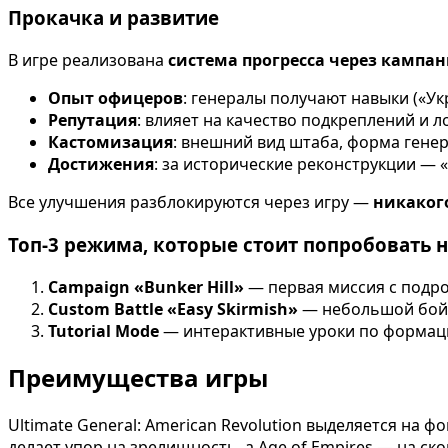
Прокачка и развитие
В игре реализована
система прогресса через кампа
Опыт офицеров
: генералы получают навыки («У
Репутация
: влияет на качество подкреплений и 
Кастомизация
: внешний вид штаба, форма генер
Достижения
: за исторические реконструкции — 
Все улучшения разблокируются через игру —
никаког
Топ-3 режима, которые стоит попробовать 
Campaign «Bunker Hill»
— первая миссия с подр
Custom Battle «Easy Skirmish»
— небольшой бой 
Tutorial Mode
— интерактивные уроки по формаци
Преимущества игры
Ultimate General: American Revolution выделяется на 
делает упор на зрелищность, а Age of Empires — на ско