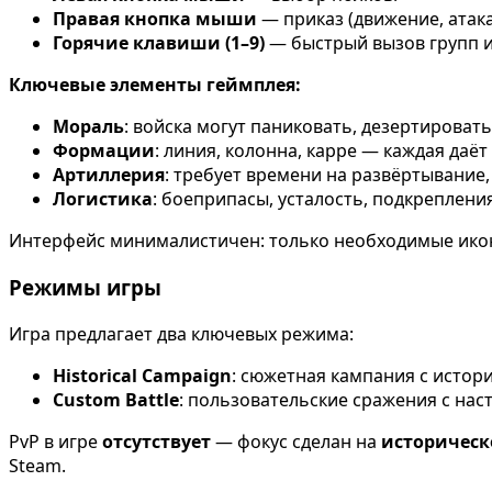
Правая кнопка мыши
— приказ (движение, атака
Горячие клавиши (1–9)
— быстрый вызов групп 
Ключевые элементы геймплея:
Мораль
: войска могут паниковать, дезертироват
Формации
: линия, колонна, карре — каждая даё
Артиллерия
: требует времени на развёртывание,
Логистика
: боеприпасы, усталость, подкрепления
Интерфейс минималистичен: только необходимые иконк
Режимы игры
Игра предлагает два ключевых режима:
Historical Campaign
: сюжетная кампания с истор
Custom Battle
: пользовательские сражения с нас
PvP в игре
отсутствует
— фокус сделан на
историческ
Steam.