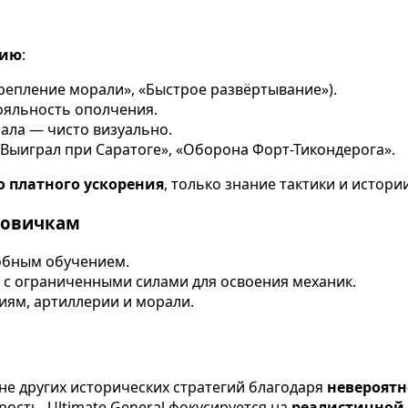
нию
:
крепление морали», «Быстрое развёртывание»).
лояльность ополчения.
ала — чисто визуально.
«Выиграл при Саратоге», «Оборона Форт-Тикондерога».
о платного ускорения
, только знание тактики и истории
новичкам
обным обучением.
с ограниченными силами для освоения механик.
ям, артиллерии и морали.
фоне других исторических стратегий благодаря
невероятн
рость, Ultimate General фокусируется на
реалистичной 