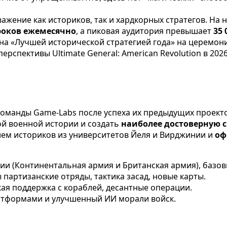
важение как историков, так и хардкорных стратегов. На 
гроков ежемесячно
, а пиковая аудитория превышает
35
а «Лучшей исторической стратегией года» на церемонии
рспективы Ultimate General: American Revolution в 2026
 у команды Game-Labs после успеха их предыдущих проек
ой военной истории и создать
наиболее достоверную 
тием историков из университетов Йеля и Вирджинии и
оф
нии (Континентальная армия и Британская армия), базов
ы партизанские отряды, тактика засад, новые карты.
кая поддержка с кораблей, десантные операции.
латформами и улучшенный ИИ морали войск.