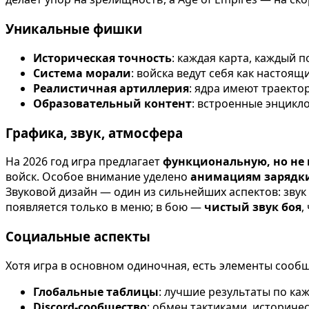
Уникальные фишки
Историческая точность
: каждая карта, каждый 
Система морали
: войска ведут себя как настоящ
Реалистичная артиллерия
: ядра имеют траекто
Образовательный контент
: встроенные энцикл
Графика, звук, атмосфера
На 2026 год игра предлагает
функциональную, но не
войск. Особое внимание уделено
анимациям зарядки
Звуковой дизайн — один из сильнейших аспектов: звук
появляется только в меню; в бою —
чистый звук боя
,
Социальные аспекты
Хотя игра в основном одиночная, есть элементы сообщ
Глобальные таблицы
: лучшие результаты по ка
Discord-сообщество
: обмен тактиками, историче