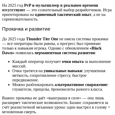
На 2025 год
PvP и мультиплеер в реальном времени
отсутствуют
— это сознательный выбор разработчиков. Игра
ориентирована на
одиночный тактический опыт
, а не на
соревновательность.
Прокачка и развитие
До 2025 года
Thunder Tier One
не имела системы прокачки
— все операторы были равны, а прогресс был привязан
только к навыкам игрока. Однако с обновлением
«Black
Dawn»
появилась
перманентная система развития
:
Каждый оператор получает
очки опыта
за выполнение
миссий.
Очки тратятся на
уникальные навыки
: улучшенная
меткость, сопротивление стрессу, быстрое
передвижение.
Можно разблокировать
альтернативное снаряжение
:
глушители, прицелы, бронежилеты разного класса.
Важно: прокачка не даёт «выигрыша в силе» — она лишь
расширяет тактические возможности. Баланс сохраняется за
счёт реалистичной механики урона: один выстрел в голову =
мгновенная смерть.