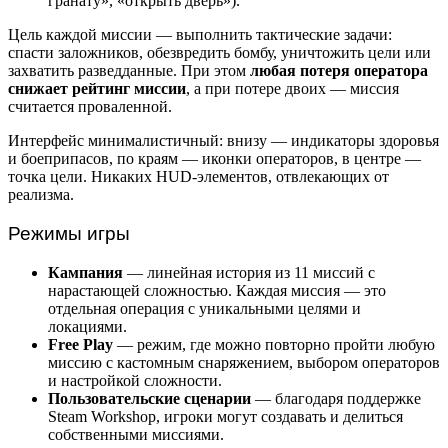
гранату», «открыть дверь»).
Цель каждой миссии — выполнить тактические задачи:
спасти заложников, обезвредить бомбу, уничтожить цели или
захватить разведданные. При этом
любая потеря оператора
снижает рейтинг миссии
, а при потере двоих — миссия
считается проваленной.
Интерфейс минималистичный: внизу — индикаторы здоровья
и боеприпасов, по краям — иконки операторов, в центре —
точка цели. Никаких HUD-элементов, отвлекающих от
реализма.
Режимы игры
Кампания
— линейная история из 11 миссий с
нарастающей сложностью. Каждая миссия — это
отдельная операция с уникальными целями и
локациями.
Free Play
— режим, где можно повторно пройти любую
миссию с кастомным снаряжением, выбором операторов
и настройкой сложности.
Пользовательские сценарии
— благодаря поддержке
Steam Workshop, игроки могут создавать и делиться
собственными миссиями.