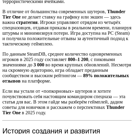
террористическими ячейками.
В отличие от большинства современных шутеров,
Thunder
Tier One
не делает ставку на графику или экшен — здесь
важна
стратегия
. Игроки управляют отрядом из четырёх
спецназовцев, отдавая приказы в реальном времени, планируя
штурмы и минимизируя потери. Игра доступна на PC (Steam)
и получила положительные отзывы за аутентичный подход к
тактическому геймплею.
По данным SteamDB, среднее количество одновременных
игроков в 2025 году составляет
800–1 200
, с пиковыми
значениями до
3 000
во время крупных обновлений. Несмотря
на скромную аудиторию, игра обладает преданным
сообществом и высоким рейтингом —
89% положительных
отзывов
на платформе.
Если вы устали от «попкорновых» шутеров и хотите
почувствовать себя настоящим командиром спецназа — эта
статья для вас. В этом гайде мы разберём геймплей, дадим
советы для новичков и расскажем о перспективах
Thunder
Tier One
в 2025 году.
История создания и развития