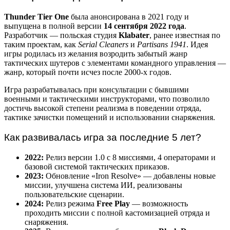
Thunder Tier One
была анонсирована в 2021 году и
выпущена в полной версии
14 сентября 2022 года
.
Разработчик — польская студия
Klabater
, ранее известная по
таким проектам, как
Serial Cleaners
и
Partisans 1941
. Идея
игры родилась из желания возродить забытый жанр
тактических шутеров с элементами командного управления —
жанр, который почти исчез после 2000-х годов.
Игра разрабатывалась при консультации с бывшими
военными и тактическими инструкторами, что позволило
достичь высокой степени реализма в поведении отряда,
тактике зачистки помещений и использовании снаряжения.
Как развивалась игра за последние 5 лет?
2022:
Релиз версии 1.0 с 8 миссиями, 4 операторами и
базовой системой тактических приказов.
2023:
Обновление «Iron Resolve» — добавлены новые
миссии, улучшена система ИИ, реализованы
пользовательские сценарии.
2024:
Релиз режима
Free Play
— возможность
проходить миссии с полной кастомизацией отряда и
снаряжения.