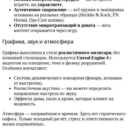
играете, вы
управляете
.
Аутентичное снаряжение
— всё оружие и экипировка
основаны на реальных образцах (Heckler & Koch, FN
Herstal, Ops-Core шлемы).
Отсутствие микротранзакций и доната
— весь
контент открывается через игру.
Графика, звук и атмосфера
Графика выполнена в стиле
реалистичного милитари
, без
излишней стилизации. Используется
Unreal Engine 4
с
акцентом на освещение, тени и физику разрушений.
Особенно впечатляют:
Система динамического освещения (фонари, вспышки
от выстрелов).
Реалистичная акустика — вы можете определить
направление выстрела по звуку.
Эффекты дыма, пыли и крови, которые влияют на
видимость.
Атмосфера — напряжённая и мрачная. Здесь нет героического
пафоса. Только холодный расчёт, стресс и ответственность за
жизни подчинённых.