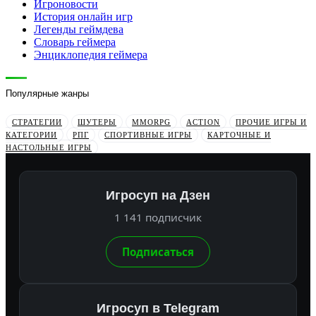
Игроновости
История онлайн игр
Легенды геймдева
Словарь геймера
Энциклопедия геймера
Популярные жанры
СТРАТЕГИИ
ШУТЕРЫ
MMORPG
ACTION
ПРОЧИЕ ИГРЫ И
КАТЕГОРИИ
РПГ
СПОРТИВНЫЕ ИГРЫ
КАРТОЧНЫЕ И
НАСТОЛЬНЫЕ ИГРЫ
Игросуп на Дзен
1 141 подписчик
Подписаться
Игросуп в Telegram