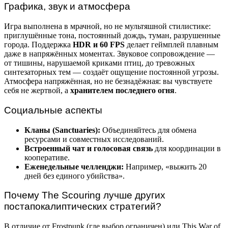
Графика, звук и атмосфера
Игра выполнена в мрачной, но не мультяшной стилистике:
приглушённые тона, постоянный дождь, туман, разрушенные
города. Поддержка
HDR и 60 FPS
делает геймплей плавным
даже в напряжённых моментах. Звуковое сопровождение —
от тишины, нарушаемой криками птиц, до тревожных
синтезаторных тем — создаёт ощущение постоянной угрозы.
Атмосфера напряжённая, но не безнадёжная: вы чувствуете
себя не жертвой, а
хранителем последнего огня
.
Социальные аспекты
Кланы (Sanctuaries):
Объединяйтесь для обмена
ресурсами и совместных исследований.
Встроенный чат и голосовая связь
для координации в
кооперативе.
Еженедельные челленджи:
Например, «выжить 20
дней без единого убийства».
Почему The Scouring лучше других
постапокалиптических стратегий?
В отличие от Frostpunk (где выбор ограничен) или This War of