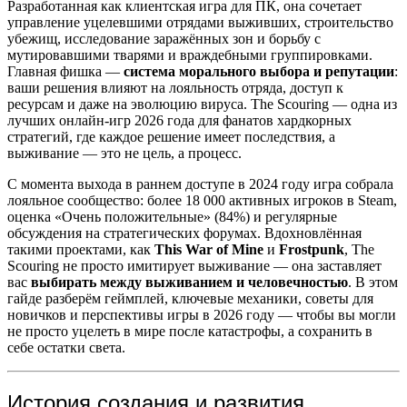
Разработанная как клиентская игра для ПК, она сочетает
управление уцелевшими отрядами выживших, строительство
убежищ, исследование заражённых зон и борьбу с
мутировавшими тварями и враждебными группировками.
Главная фишка —
система морального выбора и репутации
:
ваши решения влияют на лояльность отряда, доступ к
ресурсам и даже на эволюцию вируса. The Scouring — одна из
лучших онлайн-игр 2026 года для фанатов хардкорных
стратегий, где каждое решение имеет последствия, а
выживание — это не цель, а процесс.
С момента выхода в раннем доступе в 2024 году игра собрала
лояльное сообщество: более 18 000 активных игроков в Steam,
оценка «Очень положительные» (84%) и регулярные
обсуждения на стратегических форумах. Вдохновлённая
такими проектами, как
This War of Mine
и
Frostpunk
, The
Scouring не просто имитирует выживание — она заставляет
вас
выбирать между выживанием и человечностью
. В этом
гайде разберём геймплей, ключевые механики, советы для
новичков и перспективы игры в 2026 году — чтобы вы могли
не просто уцелеть в мире после катастрофы, а сохранить в
себе остатки света.
История создания и развития