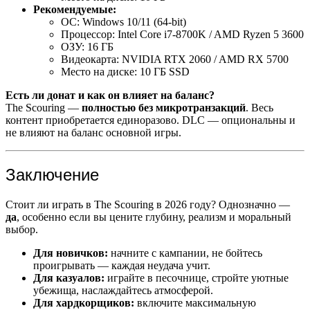
Рекомендуемые:
ОС: Windows 10/11 (64-bit)
Процессор: Intel Core i7-8700K / AMD Ryzen 5 3600
ОЗУ: 16 ГБ
Видеокарта: NVIDIA RTX 2060 / AMD RX 5700
Место на диске: 10 ГБ SSD
Есть ли донат и как он влияет на баланс?
The Scouring —
полностью без микротранзакций
. Весь
контент приобретается единоразово. DLC — опциональны и
не влияют на баланс основной игры.
Заключение
Стоит ли играть в The Scouring в 2026 году? Однозначно —
да
, особенно если вы цените глубину, реализм и моральный
выбор.
Для новичков:
начните с кампании, не бойтесь
проигрывать — каждая неудача учит.
Для казуалов:
играйте в песочнице, стройте уютные
убежища, наслаждайтесь атмосферой.
Для хардкорщиков:
включите максимальную