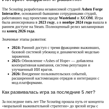
The Scouring разработана независимой студией
Ashen Forge
Interactive
, основанной бывшими сотрудниками студий,
работавших над проектами вроде
Wasteland
и
XCOM
. Игра
была анонсирована в
2023 году
, а в
ноябре 2024 года
вышла в
раннем доступе на Steam. Полноценный релиз запланирован
на
конец 2026 года
.
Значимые этапы развития:
2024:
Ранний доступ с тремя фракциями выживших,
базовой системой убежищ и динамической моделью
заражения.
2025:
Обновление «Ashes of Hope» — добавлена
кооперативная кампания, система репутации и
улучшенный ИИ врагов.
2026:
Внедрение пользовательских событий,
расширенной кастомизации отрядов и интеграции с
мод-платформами.
Как развивалась игра за последние 5 лет?
За последние пять лет The Scouring прошла путь от концепта
«моральной выживательной стратегии» до зрелой игры с