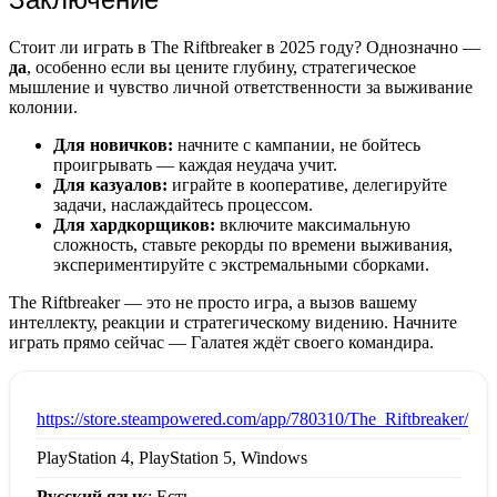
Стоит ли играть в The Riftbreaker в 2025 году? Однозначно —
да
, особенно если вы цените глубину, стратегическое
мышление и чувство личной ответственности за выживание
колонии.
Для новичков:
начните с кампании, не бойтесь
проигрывать — каждая неудача учит.
Для казуалов:
играйте в кооперативе, делегируйте
задачи, наслаждайтесь процессом.
Для хардкорщиков:
включите максимальную
сложность, ставьте рекорды по времени выживания,
экспериментируйте с экстремальными сборками.
The Riftbreaker — это не просто игра, а вызов вашему
интеллекту, реакции и стратегическому видению. Начните
играть прямо сейчас — Галатея ждёт своего командира.
:
https://store.steampowered.com/app/780310/The_Riftbreaker/
PlayStation 4, PlayStation 5, Windows
Русский язык
: Есть