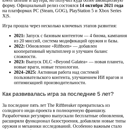
tower defense и шутера, но получил куда более амбициозную
форму. Официальный релиз состоялся
14 октября 2021 года
на платформах PC (Steam, GOG), PlayStation 5 и Xbox Series
X|S.
Игра прошла через несколько ключевых этапов развития:
2021:
Запуск с базовым контентом — 4 биома, кампания
из 20 миссий, система модификаций оружия и базы.
2022:
Обновление «Riftborn» — добавлен
кооперативный мультиплеер и улучшен баланс
сложности.
2023:
Выпуск DLC «Beyond Galatea» — новая планета,
новые враги, новые технологии.
2024–2025:
Активная работа над системой
пользовательского контента, улучшением ИИ врагов и
оптимизацией производительности.
Как развивалась игра за последние 5 лет?
За последние пять лет The Riftbreaker превратилась из
солидного инди-проекта в полноценную франшизу.
Разработчики регулярно выпускали бесплатные обновления,
расширяли функционал базостроения, добавляли новые типы
оружия и механики исследований. Особенно важным стало