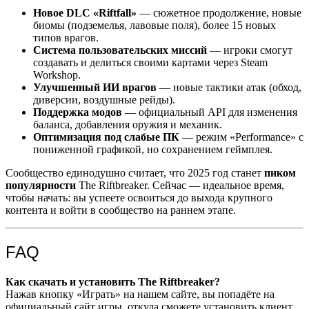
Новое DLC «Riftfall»
— сюжетное продолжение, новые
биомы (подземелья, лавовые поля), более 15 новых
типов врагов.
Система пользовательских миссий
— игроки смогут
создавать и делиться своими картами через Steam
Workshop.
Улучшенный ИИ врагов
— новые тактики атак (обход,
диверсии, воздушные рейды).
Поддержка модов
— официальный API для изменения
баланса, добавления оружия и механик.
Оптимизация под слабые ПК
— режим «Performance» с
пониженной графикой, но сохранением геймплея.
Сообщество единодушно считает, что 2025 год станет
пиком
популярности
The Riftbreaker. Сейчас — идеальное время,
чтобы начать: вы успеете освоиться до выхода крупного
контента и войти в сообщество на раннем этапе.
FAQ
Как скачать и установить The Riftbreaker?
Нажав кнопку «Играть» на нашем сайте, вы попадёте на
официальный сайт игры, откуда сможете установить клиент