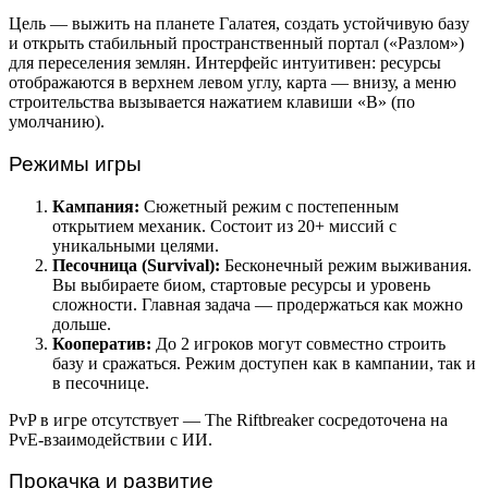
Цель — выжить на планете Галатея, создать устойчивую базу
и открыть стабильный пространственный портал («Разлом»)
для переселения землян. Интерфейс интуитивен: ресурсы
отображаются в верхнем левом углу, карта — внизу, а меню
строительства вызывается нажатием клавиши «B» (по
умолчанию).
Режимы игры
Кампания:
Сюжетный режим с постепенным
открытием механик. Состоит из 20+ миссий с
уникальными целями.
Песочница (Survival):
Бесконечный режим выживания.
Вы выбираете биом, стартовые ресурсы и уровень
сложности. Главная задача — продержаться как можно
дольше.
Кооператив:
До 2 игроков могут совместно строить
базу и сражаться. Режим доступен как в кампании, так и
в песочнице.
PvP в игре отсутствует — The Riftbreaker сосредоточена на
PvE-взаимодействии с ИИ.
Прокачка и развитие