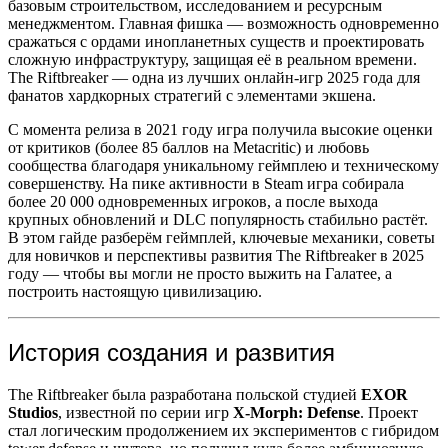
базовым строительством, исследованием и ресурсным
менеджментом. Главная фишка — возможность одновременно
сражаться с ордами инопланетных существ и проектировать
сложную инфраструктуру, защищая её в реальном времени.
The Riftbreaker — одна из лучших онлайн-игр 2025 года для
фанатов хардкорных стратегий с элементами экшена.
С момента релиза в 2021 году игра получила высокие оценки
от критиков (более 85 баллов на Metacritic) и любовь
сообщества благодаря уникальному геймплею и техническому
совершенству. На пике активности в Steam игра собирала
более 20 000 одновременных игроков, а после выхода
крупных обновлений и DLC популярность стабильно растёт.
В этом гайде разберём геймплей, ключевые механики, советы
для новичков и перспективы развития The Riftbreaker в 2025
году — чтобы вы могли не просто выжить на Галатее, а
построить настоящую цивилизацию.
История создания и развития
The Riftbreaker была разработана польской студией
EXOR
Studios
, известной по серии игр
X-Morph: Defense
. Проект
стал логическим продолжением их экспериментов с гибридом