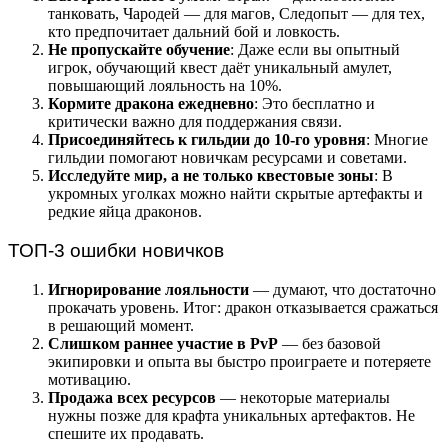
танковать, Чародей — для магов, Следопыт — для тех,
кто предпочитает дальний бой и ловкость.
Не пропускайте обучение
: Даже если вы опытный
игрок, обучающий квест даёт уникальный амулет,
повышающий лояльность на 10%.
Кормите дракона ежедневно
: Это бесплатно и
критически важно для поддержания связи.
Присоединяйтесь к гильдии до 10-го уровня
: Многие
гильдии помогают новичкам ресурсами и советами.
Исследуйте мир, а не только квестовые зоны
: В
укромных уголках можно найти скрытые артефакты и
редкие яйца драконов.
ТОП-3 ошибки новичков
Игнорирование лояльности
— думают, что достаточно
прокачать уровень. Итог: дракон отказывается сражаться
в решающий момент.
Слишком раннее участие в PvP
— без базовой
экипировки и опыта вы быстро проиграете и потеряете
мотивацию.
Продажа всех ресурсов
— некоторые материалы
нужны позже для крафта уникальных артефактов. Не
спешите их продавать.