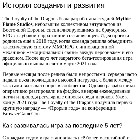
История создания и развития
The Loyalty of the Dragons была разработана студией
Mythic
Flame Studios
, небольшим коллективом энтузиастов из
Восточной Европы, специализирующимся на браузерных
RPG с глубокой нарративной составляющей. Идея проекта
родилась ещё в 2018 году, когда команда решила объединить
классическую систему MMORPG с инновационной
механикой «эмоциональной связи» между персонажем и его
драконом. После двух лет закрытого бета-тестирования игра
официально вышла в свет в марте 2021 года.
Первые месяцы после релиза были непростыми: сервера часто
падали из-за неожиданно высокой нагрузки, а баланс между
классами вызывал споры в сообществе. Однако разработчики
оперативно реагировали на фидбэк, внедряя еженедельные
патчи и проводя регулярные опросы среди игроков. Уже к
концу 2021 года The Loyalty of the Dragons получила первую
крупную награду — «Прорыв года» на конференции
BrowserGameCon.
Как развивалась игра за последние 5 лет?
С каждым годом игра становилась всё более масштабной и