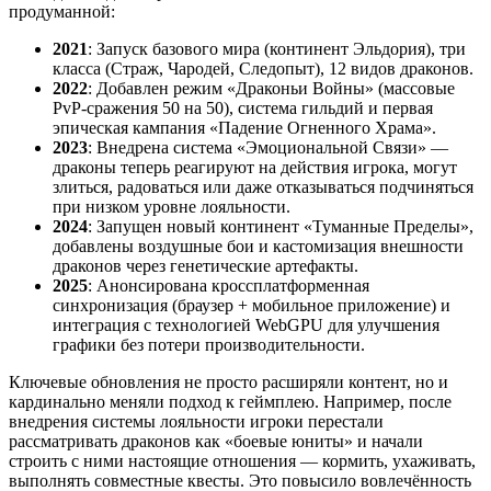
продуманной:
2021
: Запуск базового мира (континент Эльдория), три
класса (Страж, Чародей, Следопыт), 12 видов драконов.
2022
: Добавлен режим «Драконьи Войны» (массовые
PvP-сражения 50 на 50), система гильдий и первая
эпическая кампания «Падение Огненного Храма».
2023
: Внедрена система «Эмоциональной Связи» —
драконы теперь реагируют на действия игрока, могут
злиться, радоваться или даже отказываться подчиняться
при низком уровне лояльности.
2024
: Запущен новый континент «Туманные Пределы»,
добавлены воздушные бои и кастомизация внешности
драконов через генетические артефакты.
2025
: Анонсирована кроссплатформенная
синхронизация (браузер + мобильное приложение) и
интеграция с технологией WebGPU для улучшения
графики без потери производительности.
Ключевые обновления не просто расширяли контент, но и
кардинально меняли подход к геймплею. Например, после
внедрения системы лояльности игроки перестали
рассматривать драконов как «боевые юниты» и начали
строить с ними настоящие отношения — кормить, ухаживать,
выполнять совместные квесты. Это повысило вовлечённость