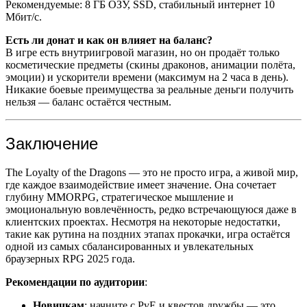
Рекомендуемые: 8 ГБ ОЗУ, SSD, стабильный интернет 10
Мбит/с.
Есть ли донат и как он влияет на баланс?
В игре есть внутриигровой магазин, но он продаёт только
косметические предметы (скины драконов, анимации полёта,
эмоции) и ускорители времени (максимум на 2 часа в день).
Никакие боевые преимущества за реальные деньги получить
нельзя — баланс остаётся честным.
Заключение
The Loyalty of the Dragons — это не просто игра, а живой мир,
где каждое взаимодействие имеет значение. Она сочетает
глубину MMORPG, стратегическое мышление и
эмоциональную вовлечённость, редко встречающуюся даже в
клиентских проектах. Несмотря на некоторые недостатки,
такие как рутина на поздних этапах прокачки, игра остаётся
одной из самых сбалансированных и увлекательных
браузерных RPG 2025 года.
Рекомендации по аудитории
:
Новичкам
: начните с PvE и квестов дружбы — это