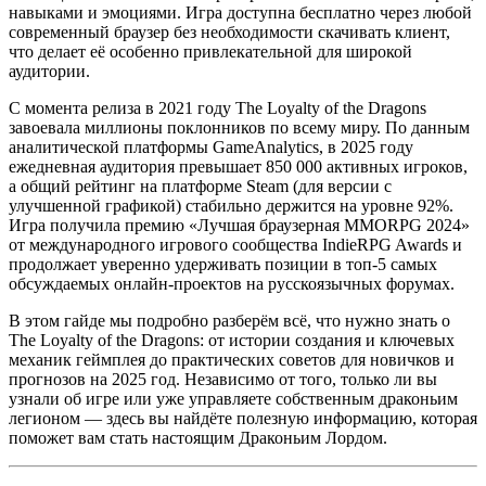
навыками и эмоциями. Игра доступна бесплатно через любой
современный браузер без необходимости скачивать клиент,
что делает её особенно привлекательной для широкой
аудитории.
С момента релиза в 2021 году The Loyalty of the Dragons
завоевала миллионы поклонников по всему миру. По данным
аналитической платформы GameAnalytics, в 2025 году
ежедневная аудитория превышает 850 000 активных игроков,
а общий рейтинг на платформе Steam (для версии с
улучшенной графикой) стабильно держится на уровне 92%.
Игра получила премию «Лучшая браузерная MMORPG 2024»
от международного игрового сообщества IndieRPG Awards и
продолжает уверенно удерживать позиции в топ-5 самых
обсуждаемых онлайн-проектов на русскоязычных форумах.
В этом гайде мы подробно разберём всё, что нужно знать о
The Loyalty of the Dragons: от истории создания и ключевых
механик геймплея до практических советов для новичков и
прогнозов на 2025 год. Независимо от того, только ли вы
узнали об игре или уже управляете собственным драконьим
легионом — здесь вы найдёте полезную информацию, которая
поможет вам стать настоящим Драконьим Лордом.