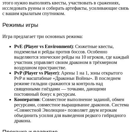
этого нужно выполнять квесты, участвовать в сражениях,
исследовать руины и собирать артефакты, усиливающие связь
с вашим крылатым спутником.
Режимы игры
Игра предлагает три основных режима:
PvE (Player vs Environment)
: Сюжетные квесты,
подземелья и рейды против боссов. Особенно
выделяются эпические рейды на 10 игроков, где каждый
участник управляет своим драконом в трёхмерном
воздушном пространстве.
PvP (Player vs Player)
: Арены 1 на 1, зоны открытого
PvP и масштабные «Драконьи Войны». В последнем
режиме гильдии сражаются за контроль над
священными гнёздами — точками, дающими
постоянный бонус к ресурсам.
Кооператив
: Совместное выполнение заданий, обмен
ресурсами, совместное выращивание драконов. Система
«Совместной Эволюции» позволяет двум игрокам
объединить усилия для выведения редкого гибридного
дракона.
Прокачка и развитие