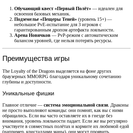
Обучающий квест «Первый Полёт»
— идеален для
освоения базовых механик.
Подземелье «Пещеры Теней»
(уровень 15+) —
небольшое PvE-испытание для 3 игроков с
гарантированным дропом артефакта лояльности.
Арена Новичков
— PvP-режим с автоматическим
балансом уровней, где нельзя потерять ресурсы.
Преимущества игры
The Loyalty of the Dragons выделяется на фоне других
браузерных MMORPG благодаря уникальному сочетанию
глубины и доступности.
Уникальные фишки
Главное отличие —
система эмоциональной связи
. Драконы
не просто выполняют команды: они помнят, как вы с ними
обращались. Если вы часто оставляете их в гнезде без
внимания, уровень лояльности падает. Если же вы регулярно
участвуете в совместных полётах и кормите их любимой едой
(например, кристаллами маны), они могут проявить