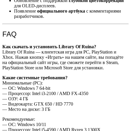
Обновление с поддержкой
глубокой цветокоррекции
для OLED-дисплеев.
Появление
официального артбука
с комментариями
разработчиков.
FAQ
Как скачать и установить Library Of Ruina?
Library Of Ruina — клиентская игра для PC, PlayStation и
Xbox. Нажав кнопку «Играть» на нашем сайте, вы попадёте
на официальный сайт игры, где сможете перейти в Steam,
PlayStation Store или Microsoft Store для установки.
Какие системные требования?
Минимальные (PC):
— ОС: Windows 7 64-bit
— Процессор: Intel i3-2100 / AMD FX-4350
— ОЗУ: 4 ГБ
— Видеокарта: GTX 650 / HD 7770
— Место на диске: 3 ГБ
Рекомендуемые:
— ОС: Windows 10/11
— Процессор: Intel i5-4590 / AMD Ryzen 3 1300X