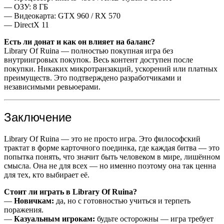
— ОЗУ: 8 ГБ
— Видеокарта: GTX 960 / RX 570
— DirectX 11
Есть ли донат и как он влияет на баланс?
Library Of Ruina — полностью покупная игра без
внутриигровых покупок. Весь контент доступен после
покупки. Никаких микротранзакций, ускорений или платных
преимуществ. Это подтверждено разработчиками и
независимыми ревьюерами.
Заключение
Library Of Ruina — это не просто игра. Это философский
трактат в форме карточного поединка, где каждая битва — это
попытка понять, что значит быть человеком в мире, лишённом
смысла. Она не для всех — но именно поэтому она так ценна
для тех, кто выбирает её.
Стоит ли играть в Library Of Ruina?
—
Новичкам:
да, но с готовностью учиться и терпеть
поражения.
—
Казуальным игрокам:
будьте осторожны — игра требует