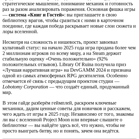
стратегическое мышление, понимание механик и готовность
раз за разом анализировать поражения. Основная фишка игры
—
система «Книг и Гостей»
: вы приглашаете в свою
библиотеку врагов, чтобы сразиться с ними в карточном
поединке, где каждая победа раскрывает новые слои сюжета и
лоры вселенной.
Несмотря на сложность и нишевость, проект завоевал
культовый статус: на начало 2025 года игра продана более чем
2 миллионам игроков по всему миру, а на Steam держит
стабильную оценку «Очень положительно» (92%
положительных отзывов). Library Of Ruina получила приз
«Лучшая нарративная игра» на DevGAMM 2024 и признана
одной из самых атмосферных RPG десятилетия. Особенно
отмечается её связь с предыдущим проектом студии —
Lobotomy Corporation
— что создаёт единый, продуманный
мир.
В этом гайде разберём геймплей, раскроем ключевые
механики, дадим ценные советы для новичков и расскажем,
чего ждать от игры в 2025 году. Независимо от того, знакомы
ли вы с вселенной Project Moon или впервые слышите о
библиотеке — вы найдёте здесь всё, что нужно, чтобы не
просто выиграть битву, но и понять, зачем она ведётся.