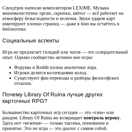
Саундтрек написан композитором LEXIME. Музыка
минималистична: орган, скрипки, шёпот — всё работает на
атмосферу безысходности и величия. Звуки ударов карт
имитируют хлопки страниц — даже в бою вы остаётесь в
библиотеке.
Социальные аспекты
Игра не предлагает гильдий или чатов — это созерцательный
опыт. Однако сообщество активно вне игры:
Форумы и Reddit полны аналитики лора.
Игроки делятся коллекциями колод.
Существуют фан-переводы и разборы философских
отсылок.
Почему Library Of Ruina лучше других
карточных RPG?
Большинство карточных игр сегодня — это «гача» или
рандом. Library Of Ruina же возвращает
контроль игроку
.
Здесь нет «везения» — только тактика, понимание и
принятие. Это не игра — это диалог с самим собой.