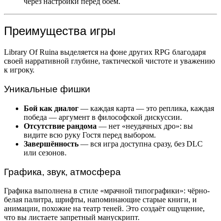
через настройки перед боем.
Преимущества игры
Library Of Ruina выделяется на фоне других RPG благодаря
своей нарративной глубине, тактической чистоте и уважению
к игроку.
Уникальные фишки
Бой как диалог
— каждая карта — это реплика, каждая
победа — аргумент в философской дискуссии.
Отсутствие рандома
— нет «неудачных дро»: вы
видите всю руку Гостя перед выбором.
Завершённость
— вся игра доступна сразу, без DLC
или сезонов.
Графика, звук, атмосфера
Графика выполнена в стиле «мрачной типографики»: чёрно-
белая палитра, шрифты, напоминающие старые книги, и
анимации, похожие на театр теней. Это создаёт ощущение,
что вы листаете запретный манускрипт.