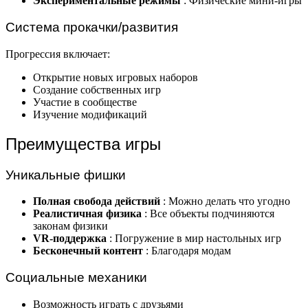
Экспериментальные режимы
: Физические мини-игры
Система прокачки/развития
Прогрессия включает:
Открытие новых игровых наборов
Создание собственных игр
Участие в сообществе
Изучение модификаций
Преимущества игры
Уникальные фишки
Полная свобода действий
: Можно делать что угодно
Реалистичная физика
: Все объекты подчиняются
законам физики
VR-поддержка
: Погружение в мир настольных игр
Бесконечный контент
: Благодаря модам
Социальные механики
Возможность играть с друзьями