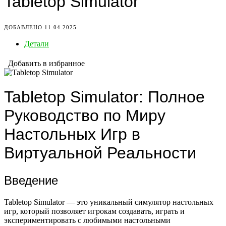
Tabletop Simulator
ДОБАВЛЕНО 11.04.2025
Детали
Добавить в избранное
Tabletop Simulator: Полное
Руководство по Миру
Настольных Игр в
Виртуальной Реальности
Введение
Tabletop Simulator — это уникальный симулятор настольных
игр, который позволяет игрокам создавать, играть и
экспериментировать с любимыми настольными