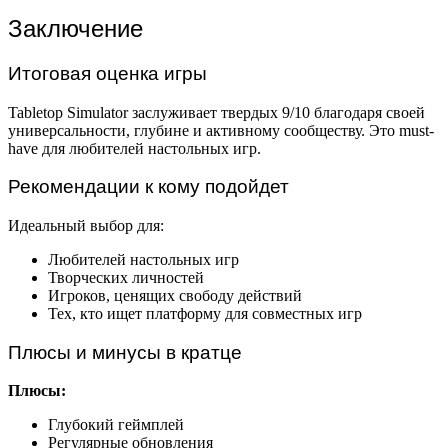
Заключение
Итоговая оценка игры
Tabletop Simulator заслуживает твердых 9/10 благодаря своей
универсальности, глубине и активному сообществу. Это must-
have для любителей настольных игр.
Рекомендации к кому подойдет
Идеальный выбор для:
Любителей настольных игр
Творческих личностей
Игроков, ценящих свободу действий
Тех, кто ищет платформу для совместных игр
Плюсы и минусы в кратце
Плюсы:
Глубокий геймплей
Регулярные обновления