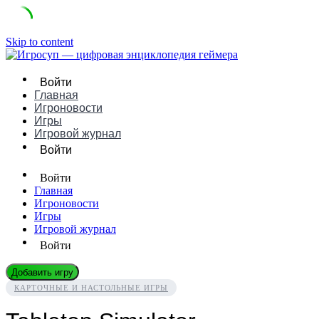
Skip to content
Войти
Главная
Игроновости
Игры
Игровой журнал
Войти
Войти
Главная
Игроновости
Игры
Игровой журнал
Войти
Добавить игру
КАРТОЧНЫЕ И НАСТОЛЬНЫЕ ИГРЫ