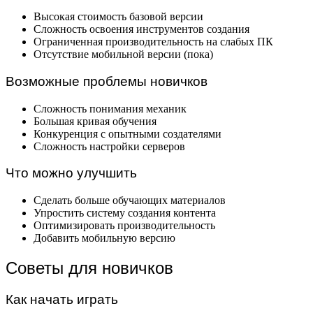
Высокая стоимость базовой версии
Сложность освоения инструментов создания
Ограниченная производительность на слабых ПК
Отсутствие мобильной версии (пока)
Возможные проблемы новичков
Сложность понимания механик
Большая кривая обучения
Конкуренция с опытными создателями
Сложность настройки серверов
Что можно улучшить
Сделать больше обучающих материалов
Упростить систему создания контента
Оптимизировать производительность
Добавить мобильную версию
Советы для новичков
Как начать играть