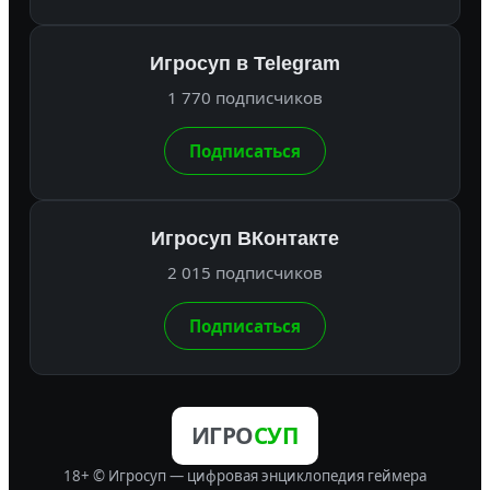
Игросуп в Telegram
1 770 подписчиков
Подписаться
Игросуп ВКонтакте
2 015 подписчиков
Подписаться
ИГРО
СУП
18+ © Игросуп — цифровая энциклопедия геймера