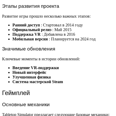
Этапы развития проекта
Развитие игры прошло несколько важных этапов:
Ранний доступ
: Стартовал в 2014 году
Официальный релиз
: Май 2015
Поддержка VR
: Добавлена в 2016
Мобильная версия
: Планируется на 2024 год
Значимые обновления
Ключевые моменты в истории обновлений:
Введение VR-поддержки
Новый интерфейс
Улучшенная физика
Система мастерской Steam
Геймплей
Основные механики
Tabletop Simulator предлагает следующие базовые механики: