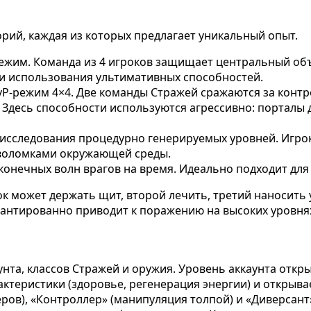
орий, каждая из которых предлагает уникальный опыт.
жим. Команда из 4 игроков защищает центральный объе
 и использования ультимативных способностей.
-режим 4×4. Две команды Стражей сражаются за контро
Здесь способности используются агрессивно: порталы д
сследования процедурно генерируемых уровней. Игрок
оволомками окружающей среды.
нечных волн врагов на время. Идеально подходит для 
ок может держать щит, второй лечить, третий наносить
антированно приводит к поражению на высоких уровня
унта, классов Стражей и оружия. Уровень аккаунта отк
ктеристики (здоровье, регенерация энергии) и открыва
еров), «Контроллер» (манипуляция толпой) и «Диверсант