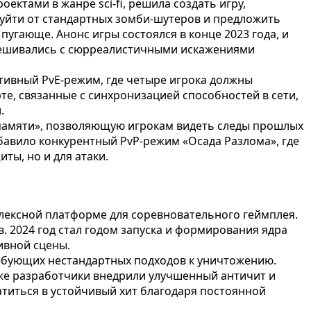
ектами в жанре sci-fi, решила создать игру,
 уйти от стандартных зомби-шутеров и предложить
угающе. Анонс игры состоялся в конце 2023 года, и
смешивались с сюрреалистичными искажениями
тивный PvE-режим, где четыре игрока должны
е, связанные с синхронизацией способностей в сети,
.
-памяти», позволяющую игрокам видеть следы прошлых
обавило конкурентный PvP-режим «Осада Разлома», где
ты, но и для атаки.
лексной платформе для соревновательного геймплея.
. 2024 год стал годом запуска и формирования ядра
ивной сцены.
ребующих нестандартных подходов к уничтожению.
кже разработчики внедрили улучшенный античит и
титься в устойчивый хит благодаря постоянной