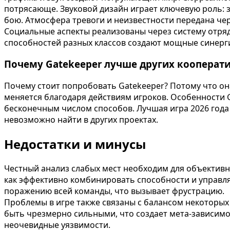
потрясающе. Звуковой дизайн играет ключевую роль: 
бою. Атмосфера тревоги и неизвестности передана че
Социальные аспекты реализованы через систему отряд
способностей разных классов создают мощные синерги
Почему Gatekeeper лучше других кооперат
Почему стоит попробовать Gatekeeper? Потому что она
меняется благодаря действиям игроков. Особенности 
бесконечным числом способов. Лучшая игра 2026 года в
невозможно найти в других проектах.
Недостатки и минусы
Честный анализ слабых мест необходим для объектив
как эффективно комбинировать способности и управл
поражению всей команды, что вызывает фрустрацию.
Проблемы в игре также связаны с балансом некоторых
быть чрезмерно сильными, что создает мета-зависимо
неочевидные уязвимости.