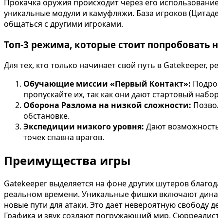
Прокачка оружия происходит через его использовани
уникальные модули и камуфляжи. База игроков (Цитад
общаться с другими игроками.
Топ-3 режима, которые стоит попробовать 
Для тех, кто только начинает свой путь в Gatekeeper,
Обучающие миссии «Первый Контакт»:
Подроб
пропускайте их, так как они дают стартовый набор
Оборона Разлома на низкой сложности:
Позвол
обстановке.
Экспедиции низкого уровня:
Дают возможность 
точек спавна врагов.
Преимущества игры
Gatekeeper выделяется на фоне других шутеров благод
реальном времени. Уникальные фишки включают динами
новые пути для атаки. Это дает невероятную свободу 
Графика и звук создают погружающий мир. Сюрреалис