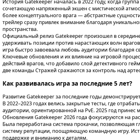
История Gatekeeper началась в 2022 году, когда групп
сочетающую напряженный экшен с мистической атмосфе
более концептуального врага — абстрактные сущности 
трейлер сразу привлек внимание благодаря уникальн
пространства.
Официальный релиз Gatekeeper произошел в середине 
удерживать позиции против нарастающих волн врагов.
игра быстро завоевала любовь аудитории благодаря с
Ключевые обновления и их влияние на игровой процес
действий врагов, что добавило слой детективного гей
две команды Стражей сражаются за контроль над артеф
Как развивалась игра за последние 5 лет?
Развитие Gatekeeper за последние годы демонстрируе
В 2022–2023 годах велись закрытые тесты, где отрабат
аудитории, ориентированной на PvE. 2025 год принес
Обновления Gatekeeper 2026 года фокусируются на р
Была переработана система прокачки, позволяющая г
систему репутации, поощряющую командную игру. Исто
поддержке и вниманию к деталям.