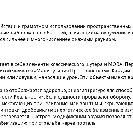
ействии и грамотном использовании пространственных 
ьным набором способностей, влияющих на окружение и
тся сильнее и многочисленнее с каждым раундом.
тает в себе элементы классического шутера и MOBA. Пе
никой является «Манипуляция Пространством». Каждый 
и или ловушки, наносящие урон. Эти объекты имеют вре
е отображается здоровье, энергия (ресурс для способн
ости Реальности». Если сущности прорывают оборону, 
, искажающих прицеливание, или зон тьмы, скрывающих
винтовки, дробовики) и энергетическое (плазменные из
регревается быстрее. Модификации оружия позволяют а
табилизацию при стрельбе через порталы.