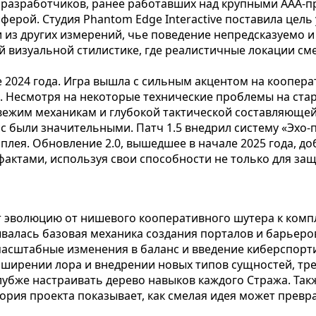
а разработчиков, ранее работавших над крупными AAA-про
рой. Студия Phantom Edge Interactive поставила цель
из других измерений, чье поведение непредсказуемо и п
ой визуальной стилистике, где реалистичные локации 
2024 года. Игра вышла с сильным акцентом на коопера
 Несмотря на некоторые технические проблемы на старт
вежим механикам и глубокой тактической составляющей
с были значительными. Патч 1.5 внедрил систему «Эхо
мплея. Обновление 2.0, вышедшее в начале 2025 года, д
актами, используя свои способности не только для защи
т эволюцию от нишевого кооперативного шутера к комп
ывалась базовая механика создания порталов и барьеров
 масштабные изменения в баланс и введение киберспорт
асширении лора и внедрении новых типов сущностей, т
лубже настраивать дерево навыков каждого Стража. Та
рия проекта показывает, как смелая идея может превра