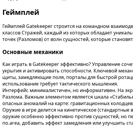
Геймплей
Геймплей Gatekeeper строится на командном взаимод
классов Стражей, каждый из которых обладает уникал
точек (Разломов) от волн сущностей, которые становя
Основные механики
Как играть в Gatekeeper эффективно? Управление соче
укрытия и активировать способности. Ключевой меха
щиты, замедляющие поля, порталы для быстрой ротаци
использование требует тактического мышления.
Интерфейс минималистичен, но информативен. На экран
Разлома. Важным элементом является шкала «Стабильн
опасных аномалий на карте: гравитационных колодцев
Оружие в игре делится на кинетическое (стандартные 
оружие особенно эффективно против сущностей, но пе
по.area, добавить эффект замедления или улучшить с