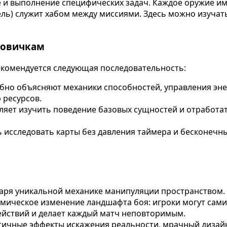
е и выполнение специфических задач. Каждое оружие и
ель) служит хабом между миссиями. Здесь можно изучат
новичкам
 рекомендуется следующая последовательность:
но объясняют механики способностей, управления эне
 ресурсов.
яет изучить поведение базовых сущностей и отработат
исследовать карты без давления таймера и бесконечн
аря уникальной механике манипуляции пространством. Э
ческое изменение ландшафта боя: игроки могут сами со
действий и делает каждый матч неповторимым.
тичные эффекты искажения реальности, мрачный дизай