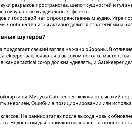
звуки разрывов пространства, шепот сущностей и гул э
рез визуальные и аудиальные эффекты.
ов и голосовой чат с пространственным аудио. Игра по
и. Сообщество игры активно делится стратегиями и би
ивных шутеров?
 предлагает свежий взгляд на жанр обороны. В отличие
Gatekeeper заключаются в высоком потолке мастерства
 жанре tactical co-op должна удивлять, и Gatekeeper д
ной картины. Минусы Gatekeeper включают высокий пор
ять энергией. Ошибки в позиционировании или использ
 классов. На ранних этапах после выхода новых обнов
сть. Недостатки для новичков включают сложность пон