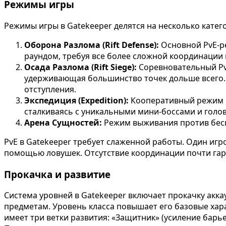
Режимы игры
Режимы игры в Gatekeeper делятся на несколько катег
Оборона Разлома (Rift Defense):
Основной PvE-ре
раундом, требуя все более сложной координации
Осада Разлома (Rift Siege):
Соревновательный PvP
удерживающая большинство точек дольше всего. 
отступления.
Экспедиция (Expedition):
Кооперативный режим и
сталкиваясь с уникальными мини-боссами и гол
Арена Сущностей:
Режим выживания против беско
PvE в Gatekeeper требует слаженной работы. Один игр
помощью ловушек. Отсутствие координации почти гар
Прокачка и развитие
Система уровней в Gatekeeper включает прокачку акка
предметам. Уровень класса повышает его базовые хара
имеет три ветки развития: «Защитник» (усиление барь