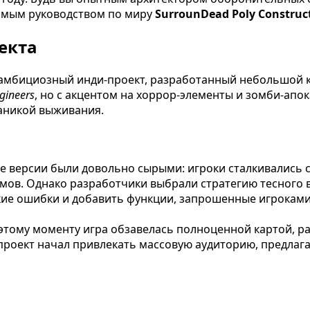
нимым руководством по миру
SurrounDead Poly Construc
екта
 амбициозный инди-проект, разработанный небольшой к
gineers
, но с акцентом на хоррор-элементы и зомби-апок
ханикой выживания.
ые версии были довольно сырыми: игроки сталкивались с
мов. Однако разработчики выбрали стратегию тесного 
ие ошибки и добавить функции, запрошенные игроками, 
 этому моменту игра обзавелась полноценной картой, р
 проект начал привлекать массовую аудиторию, предлаг