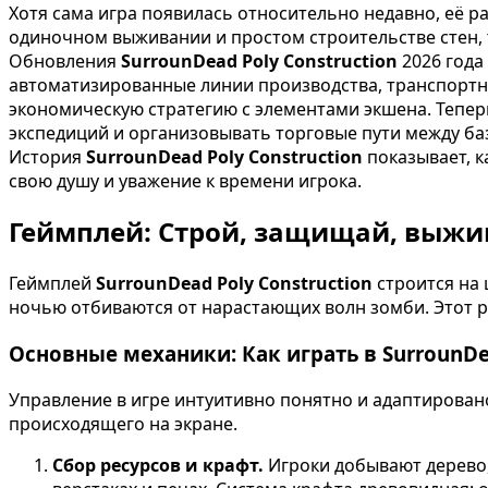
Хотя сама игра появилась относительно недавно, её ра
одиночном выживании и простом строительстве стен, 
Обновления
SurrounDead Poly Construction
2026 года
автоматизированные линии производства, транспортны
экономическую стратегию с элементами экшена. Тепер
экспедиций и организовывать торговые пути между ба
История
SurrounDead Poly Construction
показывает, к
свою душу и уважение к времени игрока.
Геймплей: Строй, защищай, выжи
Геймплей
SurrounDead Poly Construction
строится на 
ночью отбиваются от нарастающих волн зомби. Этот р
Основные механики: Как играть в SurrounDea
Управление в игре интуитивно понятно и адаптировано
происходящего на экране.
Сбор ресурсов и крафт.
Игроки добывают дерево,