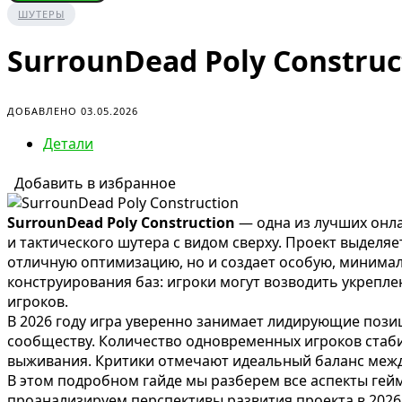
ШУТЕРЫ
SurrounDead Poly Construc
ДОБАВЛЕНО 03.05.2026
Детали
Добавить в избранное
SurrounDead Poly Construction
— одна из лучших онла
и тактического шутера с видом сверху. Проект выделя
отличную оптимизацию, но и создает особую, минима
конструирования баз: игроки могут возводить укрепле
игроков.
В 2026 году игра уверенно занимает лидирующие пози
сообществу. Количество одновременных игроков стаби
выживания. Критики отмечают идеальный баланс между
В этом подробном гайде мы разберем все аспекты гей
проанализируем перспективы развития проекта в 2026