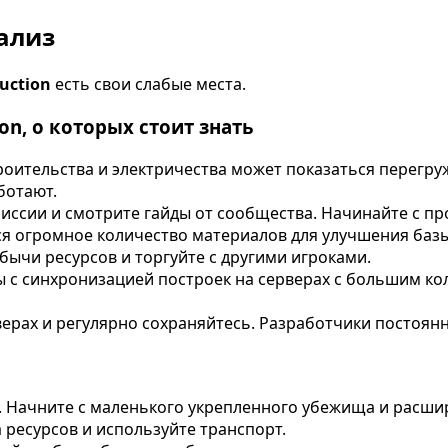
ализ
uction
есть свои слабые места.
on, о которых стоит знать
оительства и электричества может показаться перегруж
ботают.
ссии и смотрите гайды от сообщества. Начинайте с пр
ся огромное количество материалов для улучшения баз
ычи ресурсов и торгуйте с другими игроками.
с синхронизацией построек на серверах с большим кол
рах и регулярно сохраняйтесь. Разработчики постоянн
. Начните с маленького укрепленного убежища и расшир
ресурсов и используйте транспорт.