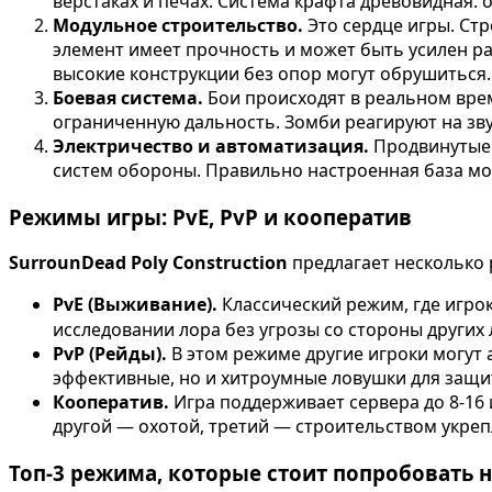
верстаках и печах. Система крафта древовидная:
Модульное строительство.
Это сердце игры. Стр
элемент имеет прочность и может быть усилен ра
высокие конструкции без опор могут обрушиться.
Боевая система.
Бои происходят в реальном врем
ограниченную дальность. Зомби реагируют на зву
Электричество и автоматизация.
Продвинутые 
систем обороны. Правильно настроенная база мож
Режимы игры: PvE, PvP и кооператив
SurrounDead Poly Construction
предлагает несколько
PvE (Выживание).
Классический режим, где игрок
исследовании лора без угрозы со стороны других 
PvP (Рейды).
В этом режиме другие игроки могут 
эффективные, но и хитроумные ловушки для защи
Кооператив.
Игра поддерживает сервера до 8-16
другой — охотой, третий — строительством укре
Топ-3 режима, которые стоит попробовать 