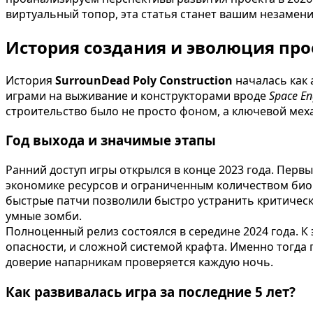
виртуальный топор, эта статья станет вашим незаме
История создания и эволюция про
История
SurrounDead Poly Construction
началась как
играми на выживание и конструкторами вроде
Space En
строительство было не просто фоном, а ключевой ме
Год выхода и значимые этапы
Ранний доступ игры открылся в конце 2023 года. Перв
экономике ресурсов и ограниченным количеством био
быстрые патчи позволили быстро устранить критическ
умные зомби.
Полноценный релиз состоялся в середине 2024 года. К
опасности, и сложной системой крафта. Именно тогда
доверие напарникам проверяется каждую ночь.
Как развивалась игра за последние 5 лет?