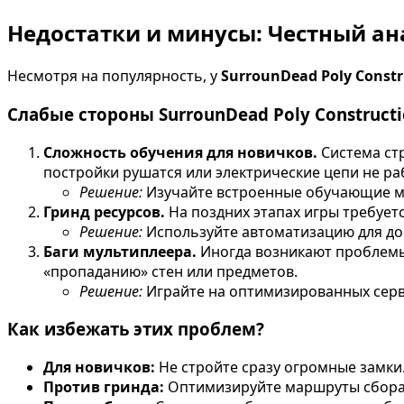
Недостатки и минусы: Честный ан
Несмотря на популярность, у
SurrounDead Poly Constr
Слабые стороны SurrounDead Poly Constructi
Сложность обучения для новичков.
Система стр
постройки рушатся или электрические цепи не ра
Решение:
Изучайте встроенные обучающие ми
Гринд ресурсов.
На поздних этапах игры требует
Решение:
Используйте автоматизацию для доб
Баги мультиплеера.
Иногда возникают проблемы 
«пропаданию» стен или предметов.
Решение:
Играйте на оптимизированных серве
Как избежать этих проблем?
Для новичков:
Не стройте сразу огромные замки
Против гринда:
Оптимизируйте маршруты сбора 