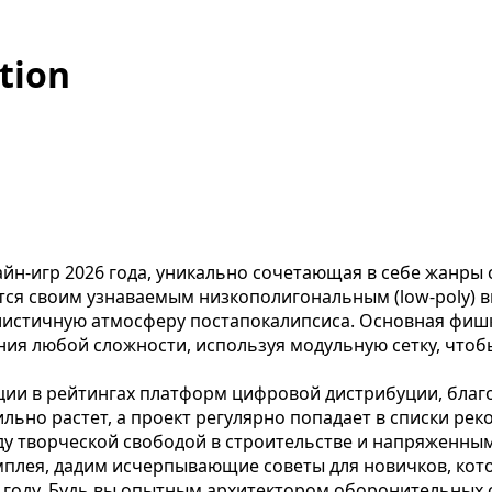
tion
йн-игр 2026 года, уникально сочетающая в себе жанры
ется своим узнаваемым низкополигональным (low-poly) 
листичную атмосферу постапокалипсиса. Основная фишк
ния любой сложности, используя модульную сетку, чтоб
ции в рейтингах платформ цифровой дистрибуции, благ
льно растет, а проект регулярно попадает в списки ре
 творческой свободой в строительстве и напряженным 
мплея, дадим исчерпывающие советы для новичков, кот
 году. Будь вы опытным архитектором оборонительных 