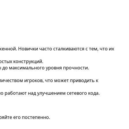
енной. Новички часто сталкиваются с тем, что их
остых конструкций.
ы до максимального уровня прочности.
ичеством игроков, что может приводить к
о работают над улучшением сетевого кода.
яйте его постепенно.