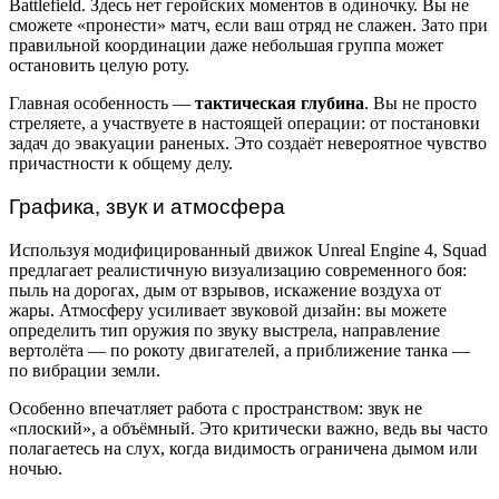
Battlefield. Здесь нет геройских моментов в одиночку. Вы не
сможете «пронести» матч, если ваш отряд не слажен. Зато при
правильной координации даже небольшая группа может
остановить целую роту.
Главная особенность —
тактическая глубина
. Вы не просто
стреляете, а участвуете в настоящей операции: от постановки
задач до эвакуации раненых. Это создаёт невероятное чувство
причастности к общему делу.
Графика, звук и атмосфера
Используя модифицированный движок Unreal Engine 4, Squad
предлагает реалистичную визуализацию современного боя:
пыль на дорогах, дым от взрывов, искажение воздуха от
жары. Атмосферу усиливает звуковой дизайн: вы можете
определить тип оружия по звуку выстрела, направление
вертолёта — по рокоту двигателей, а приближение танка —
по вибрации земли.
Особенно впечатляет работа с пространством: звук не
«плоский», а объёмный. Это критически важно, ведь вы часто
полагаетесь на слух, когда видимость ограничена дымом или
ночью.