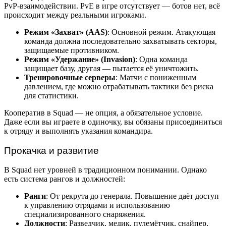
PvP-взаимодействии. PvE в игре отсутствует — ботов нет, всё
происходит между реальными игроками.
Режим «Захват» (AAS)
: Основной режим. Атакующая
команда должна последовательно захватывать секторы,
защищаемые противником.
Режим «Удержание» (Invasion)
: Одна команда
защищает базу, другая — пытается её уничтожить.
Тренировочные серверы
: Матчи с пониженным
давлением, где можно отрабатывать тактики без риска
для статистики.
Кооператив в Squad — не опция, а обязательное условие.
Даже если вы играете в одиночку, вы обязаны присоединиться
к отряду и выполнять указания командира.
Прокачка и развитие
В Squad нет уровней в традиционном понимании. Однако
есть система рангов и должностей:
Ранги
: От рекрута до генерала. Повышение даёт доступ
к управлению отрядами и использованию
специализированного снаряжения.
Должности
: Разведчик, медик, пулемётчик, снайпер,