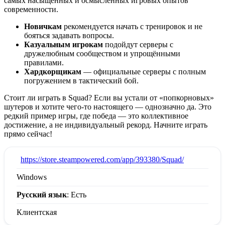
самых насыщенных и осмысленных игровых опытов
современности.
Новичкам
рекомендуется начать с тренировок и не
бояться задавать вопросы.
Казуальным игрокам
подойдут серверы с
дружелюбным сообществом и упрощёнными
правилами.
Хардкорщикам
— официальные серверы с полным
погружением в тактический бой.
Стоит ли играть в Squad? Если вы устали от «попкорновых»
шутеров и хотите чего-то настоящего — однозначно да. Это
редкий пример игры, где победа — это коллективное
достижение, а не индивидуальный рекорд. Начните играть
прямо сейчас!
:
https://store.steampowered.com/app/393380/Squad/
Windows
Русский язык
: Есть
Клиентская