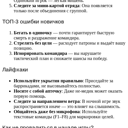
Одинокий игрок — лёгкая мишень.
Следите за мини-картой отряда
: Она появляется
только после объединения с группой.
ТОП-3 ошибки новичков
Бегать в одиночку
— почти гарантирует быструю
смерть и раздражение командира.
Стрелять без цели
— расходует патроны и выдаёт вашу
позицию.
Игнорировать командира
— вы нарушаете
тактический план и снижаете шансы на победу.
Лайфхаки
Используйте укрытия правильно
: Приседайте за
баррикадами, не высовывайтесь полностью.
Носите с собой аптечку
: Даже не-медик может оказать
первую помощь.
Следите за направлением ветра
: В ночной игре звук
распространяется иначе — это влияет на слышимость.
Общайтесь даже без микрофона
: Используйте
текстовые команды (F1–F8) для маркировки целей.
Как не провалиться в начале игры?