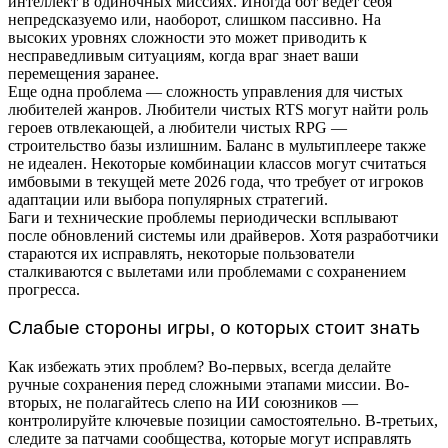
интеллект в одиночных миссиях. Иногда бот ведет себя
непредсказуемо или, наоборот, слишком пассивно. На
высоких уровнях сложности это может приводить к
несправедливым ситуациям, когда враг знает ваши
перемещения заранее.
Еще одна проблема — сложность управления для чистых
любителей жанров. Любители чистых RTS могут найти роль
героев отвлекающей, а любители чистых RPG —
строительство базы излишним. Баланс в мультиплеере также
не идеален. Некоторые комбинации классов могут считаться
имбовыми в текущей мете 2026 года, что требует от игроков
адаптации или выбора популярных стратегий.
Баги и технические проблемы периодически всплывают
после обновлений системы или драйверов. Хотя разработчики
стараются их исправлять, некоторые пользователи
сталкиваются с вылетами или проблемами с сохранением
прогресса.
Слабые стороны игры, о которых стоит знать
Как избежать этих проблем? Во-первых, всегда делайте
ручные сохранения перед сложными этапами миссии. Во-
вторых, не полагайтесь слепо на ИИ союзников —
контролируйте ключевые позиции самостоятельно. В-третьих,
следите за патчами сообщества, которые могут исправлять