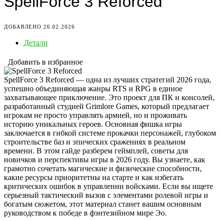
SpellForce 3 Reforced
ДОБАВЛЕНО 26.02.2026
Детали
Добавить в избранное
SpellForce 3 Reforced — одна из лучших стратегий 2026 года,
успешно объединяющая жанры RTS и RPG в единое
захватывающее приключение. Это проект для ПК и консолей,
разработанный студией Grimlore Games, который предлагает
игрокам не просто управлять армией, но и проживать
историю уникальных героев. Основная фишка игры
заключается в гибкой системе прокачки персонажей, глубоком
строительстве баз и эпических сражениях в реальном
времени. В этом гайде разберем геймплей, советы для
новичков и перспективы игры в 2026 году. Вы узнаете, как
грамотно сочетать магические и физические способности,
какие ресурсы приоритетны на старте и как избегать
критических ошибок в управлении войсками. Если вы ищете
серьезный тактический вызов с элементами ролевой игры и
богатым сюжетом, этот материал станет вашим основным
руководством к победе в фэнтезийном мире Эо.