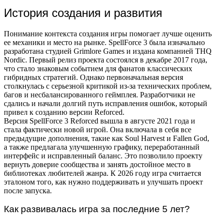
История создания и развития
Понимание контекста создания игры помогает лучше оценить
ее механики и место на рынке. SpellForce 3 была изначально
разработана студией Grimlore Games и издана компанией THQ
Nordic. Первый релиз проекта состоялся в декабре 2017 года,
что стало знаковым событием для фанатов классических
гибридных стратегий. Однако первоначальная версия
столкнулась с серьезной критикой из-за технических проблем,
багов и несбалансированного геймплея. Разработчики не
сдались и начали долгий путь исправления ошибок, который
привел к созданию версии Reforced.
Версия SpellForce 3 Reforced вышла в августе 2021 года и
стала фактически новой игрой. Она включала в себя все
предыдущие дополнения, такие как Soul Harvest и Fallen God,
а также предлагала улучшенную графику, переработанный
интерфейс и исправленный баланс. Это позволило проекту
вернуть доверие сообщества и занять достойное место в
библиотеках любителей жанра. К 2026 году игра считается
эталоном того, как нужно поддерживать и улучшать проект
после запуска.
Как развивалась игра за последние 5 лет?