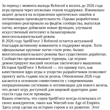
За период с момента выхода Reforced и вплоть до 2026 года
игра прошла через несколько этапов поддержки. Изначально
акцент делался на исправлении критических ошибок и
оптимизации производительности. Однако разработчики
оперативно реагировали на фидбэк сообщества, выпуская
патчи, которые добавляли новые функции, улучшали
искусственный интеллект и балансировали
многопользовательский режим.
В 2026 году SpellForce 3 Reforced остается актуальной
благодаря активному комьюнити и поддержке модов. Хотя
официальные крупные патчи стали реже, баланс
многопользовательского режима был существенно доработан.
Сообщество организовывает турниры, где игроки
демонстрируют высший пилотаж тактического мышления.
История SpellForce 3 Reforced — это пример того, как
качественное ядро игры и упорство разработчиков позволяют
проекту жить годами после релиза. Обновления 2026 года
касаются в основном совместимости с современными
операционными системами и оптимизации для нового железа,
что делает игру доступной для широкой аудитории даже
спустя годы после премьеры.
Важно отметить, что серия SpellForce всегда отличалась от
своих конкурентов, таких как Warcraft или Age of Empires.
Здесь упор сделан на историю героев и их развитие. Этот