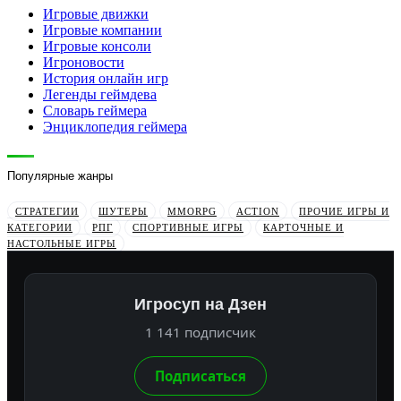
Игровые движки
Игровые компании
Игровые консоли
Игроновости
История онлайн игр
Легенды геймдева
Словарь геймера
Энциклопедия геймера
Популярные жанры
СТРАТЕГИИ
ШУТЕРЫ
MMORPG
ACTION
ПРОЧИЕ ИГРЫ И
КАТЕГОРИИ
РПГ
СПОРТИВНЫЕ ИГРЫ
КАРТОЧНЫЕ И
НАСТОЛЬНЫЕ ИГРЫ
Игросуп на Дзен
1 141 подписчик
Подписаться