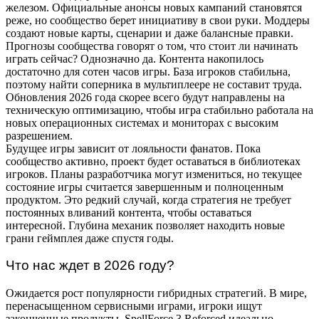
железом. Официальные анонсы новых кампаний становятся
реже, но сообщество берет инициативу в свои руки. Моддеры
создают новые карты, сценарии и даже балансные правки.
Прогнозы сообщества говорят о том, что стоит ли начинать
играть сейчас? Однозначно да. Контента накопилось
достаточно для сотен часов игры. База игроков стабильна,
поэтому найти соперника в мультиплеере не составит труда.
Обновления 2026 года скорее всего будут направлены на
техническую оптимизацию, чтобы игра стабильно работала на
новых операционных системах и мониторах с высоким
разрешением.
Будущее игры зависит от лояльности фанатов. Пока
сообщество активно, проект будет оставаться в библиотеках
игроков. Планы разработчика могут измениться, но текущее
состояние игры считается завершенным и полноценным
продуктом. Это редкий случай, когда стратегия не требует
постоянных вливаний контента, чтобы оставаться
интересной. Глубина механик позволяет находить новые
грани геймплея даже спустя годы.
Что нас ждет в 2026 году?
Ожидается рост популярности гибридных стратегий. В мире,
перенасыщенном сервисными играми, игроки ищут
законченные продукты. SpellForce 3 Reforced идеально