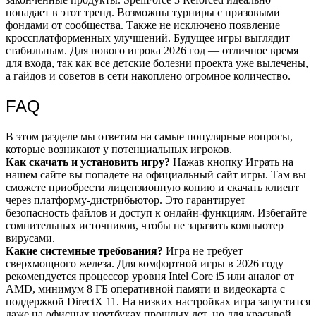
попадает в этот тренд. Возможны турниры с призовыми
фондами от сообщества. Также не исключено появление
кроссплатформенных улучшений. Будущее игры выглядит
стабильным. Для нового игрока 2026 год — отличное время
для входа, так как все детские болезни проекта уже вылечены,
а гайдов и советов в сети накоплено огромное количество.
FAQ
В этом разделе мы ответим на самые популярные вопросы,
которые возникают у потенциальных игроков.
Как скачать и установить игру?
Нажав кнопку Играть на
нашем сайте вы попадете на официальный сайт игры. Там вы
сможете приобрести лицензионную копию и скачать клиент
через платформу-дистрибьютор. Это гарантирует
безопасность файлов и доступ к онлайн-функциям. Избегайте
сомнительных источников, чтобы не заразить компьютер
вирусами.
Какие системные требования?
Игра не требует
сверхмощного железа. Для комфортной игры в 2026 году
рекомендуется процессор уровня Intel Core i5 или аналог от
AMD, минимум 8 ГБ оперативной памяти и видеокарта с
поддержкой DirectX 11. На низких настройках игра запустится
даже на офисных ноутбуках прошлых лет, но для красивой