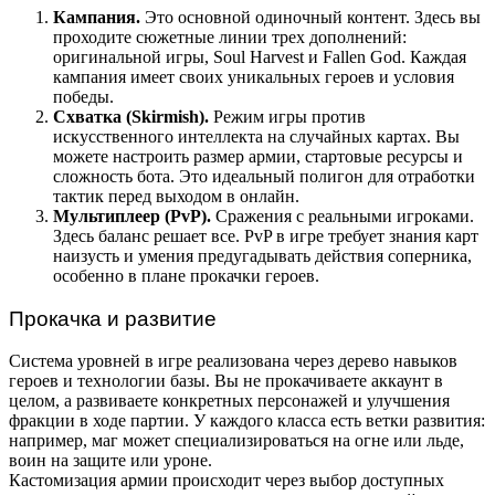
Кампания.
Это основной одиночный контент. Здесь вы
проходите сюжетные линии трех дополнений:
оригинальной игры, Soul Harvest и Fallen God. Каждая
кампания имеет своих уникальных героев и условия
победы.
Схватка (Skirmish).
Режим игры против
искусственного интеллекта на случайных картах. Вы
можете настроить размер армии, стартовые ресурсы и
сложность бота. Это идеальный полигон для отработки
тактик перед выходом в онлайн.
Мультиплеер (PvP).
Сражения с реальными игроками.
Здесь баланс решает все. PvP в игре требует знания карт
наизусть и умения предугадывать действия соперника,
особенно в плане прокачки героев.
Прокачка и развитие
Система уровней в игре реализована через дерево навыков
героев и технологии базы. Вы не прокачиваете аккаунт в
целом, а развиваете конкретных персонажей и улучшения
фракции в ходе партии. У каждого класса есть ветки развития:
например, маг может специализироваться на огне или льде,
воин на защите или уроне.
Кастомизация армии происходит через выбор доступных