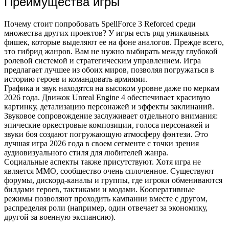
Преимущества игры
Почему стоит попробовать SpellForce 3 Reforced среди
множества других проектов? У игры есть ряд уникальных
фишек, которые выделяют ее на фоне аналогов. Прежде всего,
это гибрид жанров. Вам не нужно выбирать между глубокой
ролевой системой и стратегическим управлением. Игра
предлагает лучшее из обоих миров, позволяя погружаться в
историю героев и командовать армиями.
Графика и звук находятся на высоком уровне даже по меркам
2026 года. Движок Unreal Engine 4 обеспечивает красивую
картинку, детализацию персонажей и эффекты заклинаний.
Звуковое сопровождение заслуживает отдельного внимания:
эпические оркестровые композиции, голоса персонажей и
звуки боя создают погружающую атмосферу фэнтези. Это
лучшая игра 2026 года в своем сегменте с точки зрения
аудиовизуального стиля для любителей жанра.
Социальные аспекты также присутствуют. Хотя игра не
является MMO, сообщество очень сплоченное. Существуют
форумы, дискорд-каналы и группы, где игроки обмениваются
билдами героев, тактиками и модами. Кооперативные
режимы позволяют проходить кампании вместе с другом,
распределяя роли (например, один отвечает за экономику,
другой за военную экспансию).