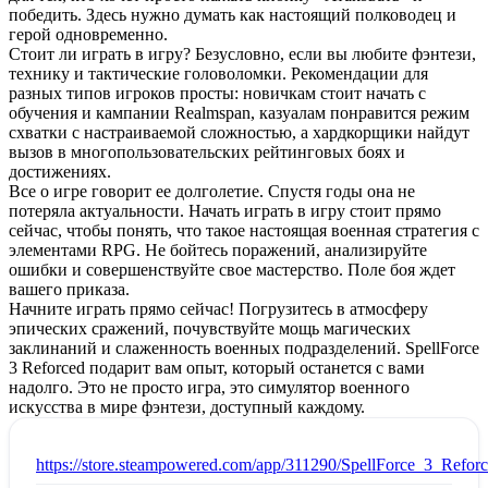
победить. Здесь нужно думать как настоящий полководец и
герой одновременно.
Стоит ли играть в игру? Безусловно, если вы любите фэнтези,
технику и тактические головоломки. Рекомендации для
разных типов игроков просты: новичкам стоит начать с
обучения и кампании Realmspan, казуалам понравится режим
схватки с настраиваемой сложностью, а хардкорщики найдут
вызов в многопользовательских рейтинговых боях и
достижениях.
Все о игре говорит ее долголетие. Спустя годы она не
потеряла актуальности. Начать играть в игру стоит прямо
сейчас, чтобы понять, что такое настоящая военная стратегия с
элементами RPG. Не бойтесь поражений, анализируйте
ошибки и совершенствуйте свое мастерство. Поле боя ждет
вашего приказа.
Начните играть прямо сейчас! Погрузитесь в атмосферу
эпических сражений, почувствуйте мощь магических
заклинаний и слаженность военных подразделений. SpellForce
3 Reforced подарит вам опыт, который останется с вами
надолго. Это не просто игра, это симулятор военного
искусства в мире фэнтези, доступный каждому.
:
https://store.steampowered.com/app/311290/SpellForce_3_Reforc