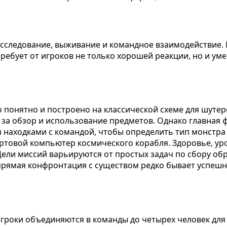
исследование, выживание и командное взаимодействие. Иг
требует от игроков не только хорошей реакции, но и у
 понятно и построено на классической схеме для шутеро
а обзор и использование предметов. Однако главная ф
ся находками с командой, чтобы определить тип монстр
товой компьютер космического корабля. Здоровье, уров
Цели миссий варьируются от простых задач по сбору о
о прямая конфронтация с существом редко бывает успеш
Игроки объединяются в команды до четырех человек дл