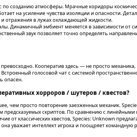
асс по созданию атмосферы. Мрачные коридоры космиче
отает на усиление чувства изоляции и опасности. Дета
и и отражения в лужах охлаждающей жидкости.
лы. Динамичный эмбиент меняется в зависимости от си
ственный звук позволяет точно определять направлени
 превосходно. Кооператив здесь — не просто механика,
. Встроенный голосовой чат с системой пространственно
ь опасен.
перативных хорроров / шутеров / квестов?
шее, чем просто повторение заезженных механик. Spec
ем предсказуемых скриптов. По сравнению с линейными 
ичие от классических квестов, Species: Unknown предла
 она уважает интеллект игрока и поощряет командную р