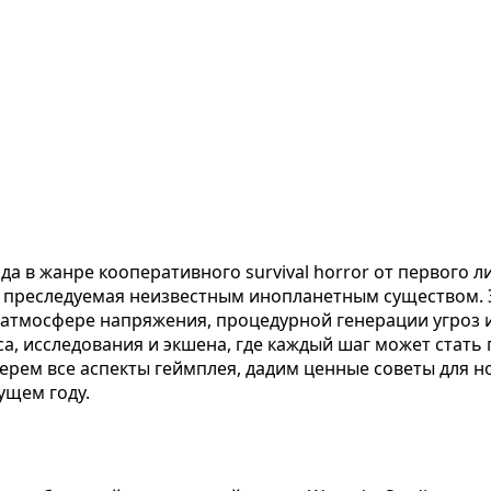
да в жанре кооперативного survival horror от первого л
 преследуемая неизвестным инопланетным существом. Э
тмосфере напряжения, процедурной генерации угроз и 
са, исследования и экшена, где каждый шаг может стать 
рем все аспекты геймплея, дадим ценные советы для н
ущем году.