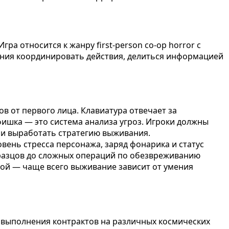
ра относится к жанру first-person co-op horror с
мения координировать действия, делиться информацией
в от первого лица. Клавиатура отвечает за
ишка — это система анализа угроз. Игроки должны
а и выработать стратегию выживания.
ень стресса персонажа, заряд фонарика и статус
бразцов до сложных операций по обезвреживанию
ной — чаще всего выживание зависит от умения
я выполнения контрактов на различных космических