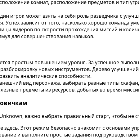
асположение комнат, расположение предметов и тип угр
ин игрок может взять на себя роль разведчика с улуч
. Успех зависит от того, насколько хорошо команда ум
ицы лидеров по скорости прохождения миссий и количес
имул для совершенствования навыков.
ается простым повышением уровня. За успешное выполн
 разблокировку новых инструментов. Дерево улучшений
развить аналитические способности.
 внешний вид персонажа, выбирать разные типы скафа
лезные предметы из ресурсов, добытых во время миссий
новичкам
s: Unknown, важно выбрать правильный старт, чтобы не 
 здесь. Этот режим безопасно знакомит с основами уп
ование и выполните простые задания под руководством 