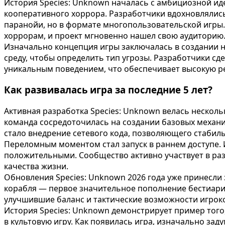
История Species: Unknown началась с амбициозной ид
кооперативного хоррора. Разработчики вдохновлялись
паранойи, но в формате многопользовательской игры.
хоррорам, и проект мгновенно нашел свою аудиторию
Изначально концепция игры заключалась в создании 
среду, чтобы определить тип угрозы. Разработчики сд
уникальным поведением, что обеспечивает высокую ре
Как развивалась игра за последние 5 лет?
Активная разработка Species: Unknown велась нескольк
команда сосредоточилась на создании базовых механи
стало внедрение сетевого кода, позволяющего стабил
Переломным моментом стал запуск в раннем доступе.
положительными. Сообщество активно участвует в раз
качества жизни.
Обновления Species: Unknown 2026 года уже принесли
корабля — первое значительное пополнение бестиария
улучшившие баланс и тактические возможности игрок
История Species: Unknown демонстрирует пример того
в культовую игру. Как появилась игра, изначально зад