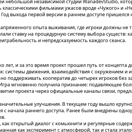
еи небольшой независимой студии WanadevStudio, котор
 классическими фильмами ужасов вроде «Чужого» и «Неч
 Год выхода первой версии в раннем доступе пришелся 
.
напряженного опыта выживания, где игроки должны не 
елали ставку на процедурную систему выбора существ: 
играбельность и непредсказуемость каждого сеанса.
о лет, и за это время проект прошел путь от концепта 
к: системы движения, взаимодействия с окружением и и
ьно поддерживать кооператив до четырех игроков без з
 Игра мгновенно получила признание: подавляющее бол
витии проекта через официальные каналы связи, предла
 значительные улучшения. В текущем году вышло крупн
 с начала раннего доступа. Ранее были внедрены одно
ов.
, как открытый диалог с комьюнити и регулярные соде
уманная как эксперимент с атмосферой, так и стала эта