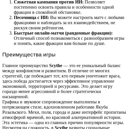
Сюжетная кампания против ИИ:
Позволяет
постепенно освоить правила и особенности одной
фракции в спокойной обстановке.
Песочница с ИИ:
Вы можете настроить матч с любыми
фракциями и наблюдать за их взаимодействием, не
рискуя своим рейтингом.
Быстрые онлайн-матчи (рандомные фракции):
Отличный способ познакомиться с разнообразием игры
и понять, какие фракции вам больше по душе.
Преимущества игры
Главное преимущество
Scythe
— это ее уникальный баланс
между конфликтом и развитием. В отличие от многих
стратегий, где побеждает тот, кто первым уничтожит врага,
здесь победа достигается через эффективное управление
экономикой, территорией и ресурсами. Это делает игру
гораздо менее агрессивной и более стратегически
насыщенной.
Графика и звуковое сопровождение выполнены в
потрясающем стиле, вдохновленном работами Якуба
Розальского. Мехи, поля, города и даже интерфейс пропитаны
атмосферой мрачной, но красивой альтернативной истории.
Эта эстетика — одна из главных причин популярности игры.
Несмотря на сложность, в
Scythe
развиты социальные