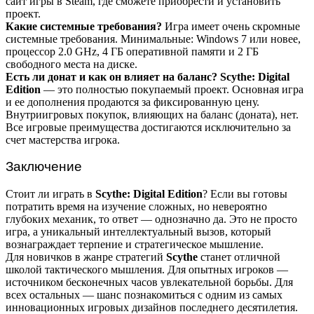
сайт игры в Steam, где сможете приобрести и установить
проект.
Какие системные требования?
Игра имеет очень скромные
системные требования. Минимальные: Windows 7 или новее,
процессор 2.0 GHz, 4 ГБ оперативной памяти и 2 ГБ
свободного места на диске.
Есть ли донат и как он влияет на баланс?
Scythe: Digital
Edition
— это полностью покупаемый проект. Основная игра
и ее дополнения продаются за фиксированную цену.
Внутриигровых покупок, влияющих на баланс (доната), нет.
Все игровые преимущества достигаются исключительно за
счет мастерства игрока.
Заключение
Стоит ли играть в
Scythe: Digital Edition
? Если вы готовы
потратить время на изучение сложных, но невероятно
глубоких механик, то ответ — однозначно да. Это не просто
игра, а уникальный интеллектуальный вызов, который
вознаграждает терпение и стратегическое мышление.
Для новичков в жанре стратегий
Scythe
станет отличной
школой тактического мышления. Для опытных игроков —
источником бесконечных часов увлекательной борьбы. Для
всех остальных — шанс познакомиться с одним из самых
инновационных игровых дизайнов последнего десятилетия.