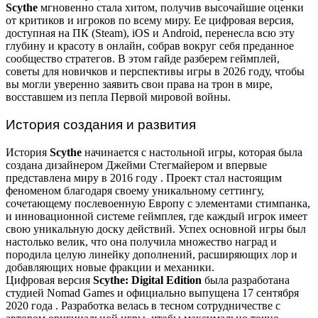
Scythe
мгновенно стала хитом, получив высочайшие оценки
от критиков и игроков по всему миру. Ее цифровая версия,
доступная на ПК (Steam), iOS и Android, перенесла всю эту
глубину и красоту в онлайн, собрав вокруг себя преданное
сообщество стратегов. В этом гайде разберем геймплей,
советы для новичков и перспективы игры в 2026 году, чтобы
вы могли уверенно заявить свои права на трон в мире,
восставшем из пепла Первой мировой войны.
История создания и развития
История
Scythe
начинается с настольной игры, которая была
создана дизайнером Джейми Стегмайером и впервые
представлена миру в 2016 году
. Проект стал настоящим
феноменом благодаря своему уникальному сеттингу,
сочетающему послевоенную Европу с элементами стимпанка,
и инновационной системе геймплея, где каждый игрок имеет
свою уникальную доску действий. Успех основной игры был
настолько велик, что она получила множество наград и
породила целую линейку дополнений, расширяющих лор и
добавляющих новые фракции и механики.
Цифровая версия
Scythe: Digital Edition
была разработана
студией Nomad Games и официально выпущена 17 сентября
2020 года
. Разработка велась в тесном сотрудничестве с