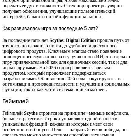
автором оригинальной игры, чтобы максимально точно
передать ее дух и сложность. С тех пор проект регулярно
получает обновления, улучшающие пользовательский
интерфейс, баланс и онлайн-функциональность.
Как развивалась игра за последние 5 лет?
За последние пять лет
Scythe: Digital Edition
прошла путь от
точного, но сложного порта до удобного и доступного
цифрового продукта. Ключевым этапом стало появление
полноценного мультиплеера и улучшенного ИИ, что сделало
игру привлекательной как для одиночных сессий, так и для
игры с друзьями. На 2026 год игра является зрелым
продуктом, который продолжает поддерживаться
разработчиками. Обновления 2026 года фокусируются на
оптимизации производительности и улучшении социальных
функций, таких как чат и система поиска матчей
.
Геймплей
Геймплей
Scythe
строится на принципе «меньше конфликта,
больше стратегии». Игроки управляют одной из шести
уникальных фракций, каждая из которых имеет свои
особенности и бонусы. Цель — набрать 6 очков победы, но
сделать это можно множеством способов: захватывая