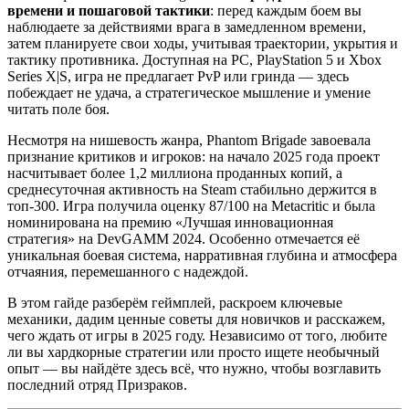
времени и пошаговой тактики
: перед каждым боем вы
наблюдаете за действиями врага в замедленном времени,
затем планируете свои ходы, учитывая траектории, укрытия и
тактику противника. Доступная на PC, PlayStation 5 и Xbox
Series X|S, игра не предлагает PvP или гринда — здесь
побеждает не удача, а стратегическое мышление и умение
читать поле боя.
Несмотря на нишевость жанра, Phantom Brigade завоевала
признание критиков и игроков: на начало 2025 года проект
насчитывает более 1,2 миллиона проданных копий, а
среднесуточная активность на Steam стабильно держится в
топ-300. Игра получила оценку 87/100 на Metacritic и была
номинирована на премию «Лучшая инновационная
стратегия» на DevGAMM 2024. Особенно отмечается её
уникальная боевая система, нарративная глубина и атмосфера
отчаяния, перемешанного с надеждой.
В этом гайде разберём геймплей, раскроем ключевые
механики, дадим ценные советы для новичков и расскажем,
чего ждать от игры в 2025 году. Независимо от того, любите
ли вы хардкорные стратегии или просто ищете необычный
опыт — вы найдёте здесь всё, что нужно, чтобы возглавить
последний отряд Призраков.