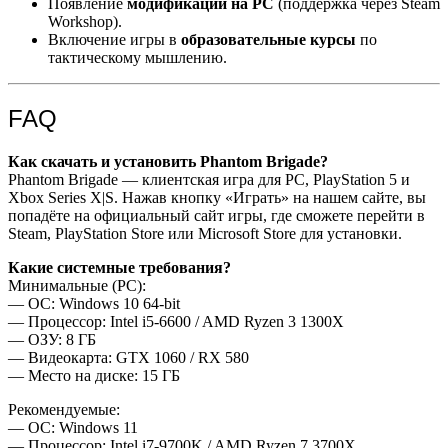
Появление
модификаций на PC
(поддержка через Steam
Workshop).
Включение игры в
образовательные курсы
по
тактическому мышлению.
FAQ
Как скачать и установить Phantom Brigade?
Phantom Brigade — клиентская игра для PC, PlayStation 5 и
Xbox Series X|S. Нажав кнопку «Играть» на нашем сайте, вы
попадёте на официальный сайт игры, где сможете перейти в
Steam, PlayStation Store или Microsoft Store для установки.
Какие системные требования?
Минимальные (PC):
— ОС: Windows 10 64-bit
— Процессор: Intel i5-6600 / AMD Ryzen 3 1300X
— ОЗУ: 8 ГБ
— Видеокарта: GTX 1060 / RX 580
— Место на диске: 15 ГБ
Рекомендуемые:
— ОС: Windows 11
— Процессор: Intel i7-9700K / AMD Ryzen 7 3700X