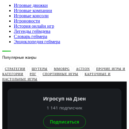
Игровые движки
Игровые компании
Игровые консоли
Игроновости
История онлайн игр
Легенды геймдева
Словарь геймера
Энциклопедия геймера
Популярные жанры
СТРАТЕГИИ
ШУТЕРЫ
MMORPG
ACTION
ПРОЧИЕ ИГРЫ И
КАТЕГОРИИ
РПГ
СПОРТИВНЫЕ ИГРЫ
КАРТОЧНЫЕ И
НАСТОЛЬНЫЕ ИГРЫ
Игросуп на Дзен
1 141 подписчик
Подписаться