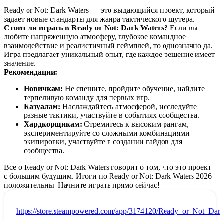
Ready or Not: Dark Waters — это выдающийся проект, который
задает новые стандарты для жанра тактического шутера.
Стоит ли играть в Ready or Not: Dark Waters?
Если вы
любите напряженную атмосферу, глубокое командное
взаимодействие и реалистичный геймплей, то однозначно да.
Игра предлагает уникальный опыт, где каждое решение имеет
значение.
Рекомендации:
Новичкам:
Не спешите, пройдите обучение, найдите
терпеливую команду для первых игр.
Казуалам:
Наслаждайтесь атмосферой, исследуйте
разные тактики, участвуйте в событиях сообщества.
Хардкорщикам:
Стремитесь к высоким рангам,
экспериментируйте со сложными комбинациями
экипировки, участвуйте в создании гайдов для
сообщества.
Все о Ready or Not: Dark Waters говорит о том, что это проект
с большим будущим. Итоги по Ready or Not: Dark Waters 2026
положительны. Начните играть прямо сейчас!
:
https://store.steampowered.com/app/3174120/Ready_or_Not_Dar