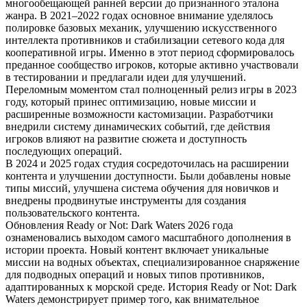
многообещающей ранней версии до признанного эталона
жанра. В 2021–2022 годах основное внимание уделялось
полировке базовых механик, улучшению искусственного
интеллекта противников и стабилизации сетевого кода для
кооперативной игры. Именно в этот период сформировалось
преданное сообщество игроков, которые активно участвовали
в тестировании и предлагали идеи для улучшений.
Переломным моментом стал полноценный релиз игры в 2023
году, который принес оптимизацию, новые миссии и
расширенные возможности кастомизации. Разработчики
внедрили систему динамических событий, где действия
игроков влияют на развитие сюжета и доступность
последующих операций.
В 2024 и 2025 годах студия сосредоточилась на расширении
контента и улучшении доступности. Были добавлены новые
типы миссий, улучшена система обучения для новичков и
внедрены продвинутые инструменты для создания
пользовательского контента.
Обновления Ready or Not: Dark Waters 2026 года
ознаменовались выходом самого масштабного дополнения в
истории проекта. Новый контент включает уникальные
миссии на водных объектах, специализированное снаряжение
для подводных операций и новых типов противников,
адаптированных к морской среде. История Ready or Not: Dark
Waters демонстрирует пример того, как внимательное