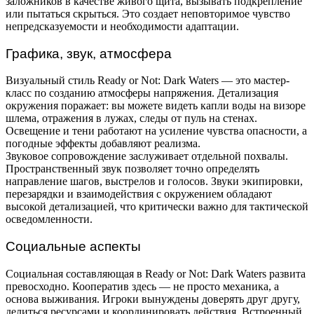
заложников в качестве живого щита, вызывать подкрепление
или пытаться скрыться. Это создает неповторимое чувство
непредсказуемости и необходимости адаптации.
Графика, звук, атмосфера
Визуальный стиль Ready or Not: Dark Waters — это мастер-
класс по созданию атмосферы напряжения. Детализация
окружения поражает: вы можете видеть капли воды на визоре
шлема, отражения в лужах, следы от пуль на стенах.
Освещение и тени работают на усиление чувства опасности, а
погодные эффекты добавляют реализма.
Звуковое сопровождение заслуживает отдельной похвалы.
Пространственный звук позволяет точно определять
направление шагов, выстрелов и голосов. Звуки экипировки,
перезарядки и взаимодействия с окружением обладают
высокой детализацией, что критически важно для тактической
осведомленности.
Социальные аспекты
Социальная составляющая в Ready or Not: Dark Waters развита
превосходно. Кооператив здесь — не просто механика, а
основа выживания. Игроки вынуждены доверять друг другу,
делиться ресурсами и координировать действия. Встроенный