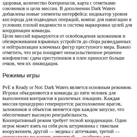
здоровья, количество боеприпасов, карта с отметками
союзников и цели миссии. В дополнении Dark Waters
добавлены новые элементы интерфейса: индикатор уровня
кислорода для подводных операций, компас для навигации в
условиях плохой видимости и система маркировки целей для
координации команды.
Цели миссий варьируются от освобождения заложников и
обезвреживания взрывных устройств до сбора разведданных
и нейтрализации ключевых фигур преступного мира. Важно
отметить, что игра поощряет ненасильственное решение
конфликтов: сдача преступников в плен приносит больше
очков, чем их ликвидация.
Режимы игры
PvE в Ready or Not: Dark Waters является основным режимом.
Игроки объединяются в команды до пяти человек для
выполнения контрактов в различных локациях. Каждая
миссия процедурно генерируется: расположение врагов,
заложников и объектов меняется при каждом запуске, что
обеспечивает высокую реиграбельность.
Кооперативный режим требует тесной координации. Один
игрок может взять на себя роль штурмовика с тяжелым
вооружением, другой — медика с аптечками, третий —
специалиста по взлому, четвертый — снайпера для