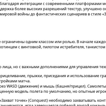
ти благодаря интеграции с современными платформами 
держка более высоких разрешений текстур, улучшено о
мировой войны до фантастических сценариев в стиле «Зв
не ограничены одним классом или ролью. В начале каждо
ехотинцем с винтовкой, пилотом истребителя, танкисто
о лица, но с важными дополнениями для управления тех
прицеливание, прыжки, приседания и использование гра
тройками матча.
ез WASD (движение) и мышь (башня/прицел). Самолеты 
ощенную модель полета по умолчанию, но опытные игро
«Захват точек» (Conquest) необходимо захватывать кон
аканчиваются, игра завершается победой другой команд