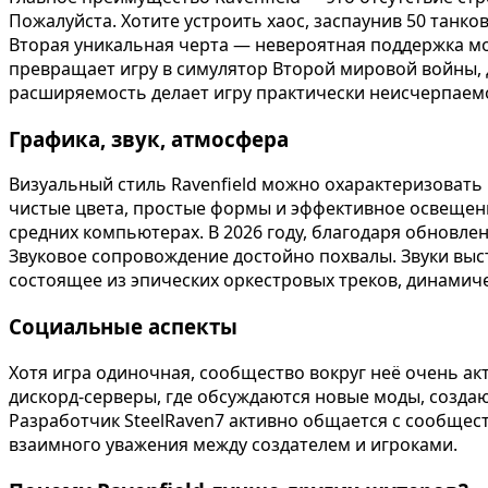
Пожалуйста. Хотите устроить хаос, заспаунив 50 танко
Вторая уникальная черта — невероятная поддержка мод
превращает игру в симулятор Второй мировой войны, д
расширяемость делает игру практически неисчерпаем
Графика, звук, атмосфера
Визуальный стиль Ravenfield можно охарактеризовать
чистые цвета, простые формы и эффективное освещени
средних компьютерах. В 2026 году, благодаря обновле
Звуковое сопровождение достойно похвалы. Звуки выс
состоящее из эпических оркестровых треков, динамич
Социальные аспекты
Хотя игра одиночная, сообщество вокруг неё очень ак
дискорд-серверы, где обсуждаются новые моды, созда
Разработчик SteelRaven7 активно общается с сообщес
взаимного уважения между создателем и игроками.