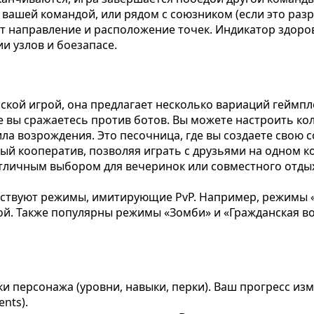
й вашей командой, или рядом с союзником (если это раз
 направление и расположение точек. Индикатор здоровь
 узлов и боезапасе.
ьской игрой, она предлагает несколько вариаций геймпл
 вы сражаетесь против ботов. Вы можете настроить коли
ла возрождения. Это песочница, где вы создаете свою 
й кооператив, позволяя играть с друзьями на одном ко
 отличным выбором для вечеринок или совместного отды
ствуют режимы, имитирующие PvP. Например, режимы «
ой. Также популярны режимы «Зомби» и «Гражданская в
чки персонажа (уровни, навыки, перки). Ваш прогресс 
nts).