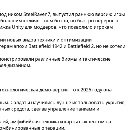
й под ником SteelRaven7, выпустил раннюю версию игры
с большим количеством ботов, но быстро перерос в
ижка Unity для моддеров, что позволило игрокам
ии новых видов техники и оптимизации
 эпохи Battlefield 1942 и Battlefield 2, но не хотели
емонстрировали различные биомы и тактические
вел-дизайном.
технологическая демо-версия, то к 2026 году она
чным. Солдаты научились лучше использовать укрытия,
тных средств, сделав управление танками и
ей, амфибийная техника и карты с акцентом на
 комбинированные операции.