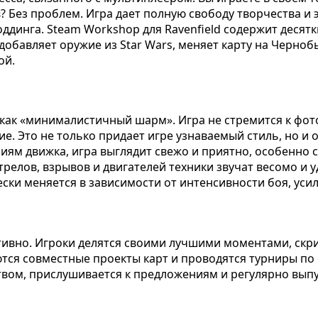
в? Без проблем. Игра дает полную свободу творчества и
динга. Steam Workshop для Ravenfield содержит десятк
обавляет оружие из Star Wars, меняет карту на Черноб
ой.
 как «минималистичный шарм». Игра не стремится к фот
е. Это не только придает игре узнаваемый стиль, но и
ниям движка, игра выглядит свежо и приятно, особенно
трелов, взрывов и двигателей техники звучат весомо и
ески меняется в зависимости от интенсивности боя, ус
тивно. Игроки делятся своими лучшими моментами, скри
ются совместные проекты карт и проводятся турниры п
твом, прислушивается к предложениям и регулярно выпу