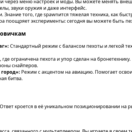
и через меню настроек и моды. Вы можете менять внешн
лы, звуки оружия и даже интерфейс.
и. Знание того, где spawnится тяжелая техника, как быс
гра поощряет эксперименты: сегодня вы можете быть п
новичкам
аг»:
Стандартный режим с балансом пехоты и легкой те
 где ограничена пехота и упор сделан на бронетехнику
роны снайперов.
 город»:
Режим с акцентом на авиацию. Помогает освои
ая битва.
? Ответ кроется в её уникальном позиционировании на р
есса, связанного с мультиплеером. Вы играете в своем 