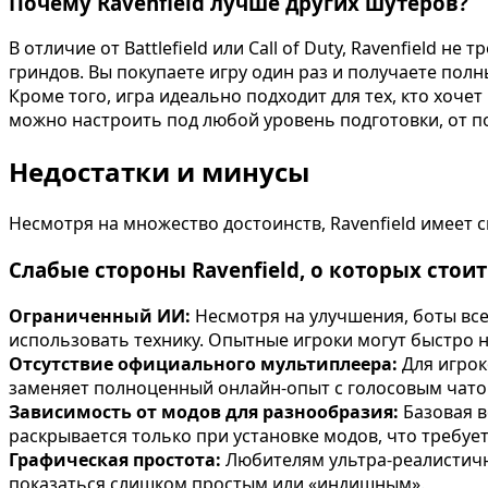
Почему Ravenfield лучше других шутеров?
В отличие от Battlefield или Call of Duty, Ravenfield
гриндов. Вы покупаете игру один раз и получаете полн
Кроме того, игра идеально подходит для тех, кто хоч
можно настроить под любой уровень подготовки, от п
Недостатки и минусы
Несмотря на множество достоинств, Ravenfield имеет с
Слабые стороны Ravenfield, о которых стоит
Ограниченный ИИ:
Несмотря на улучшения, боты все
использовать технику. Опытные игроки могут быстро н
Отсутствие официального мультиплеера:
Для игрок
заменяет полноценный онлайн-опыт с голосовым чато
Зависимость от модов для разнообразия:
Базовая в
раскрывается только при установке модов, что требуе
Графическая простота:
Любителям ультра-реалистичн
показаться слишком простым или «индишным».