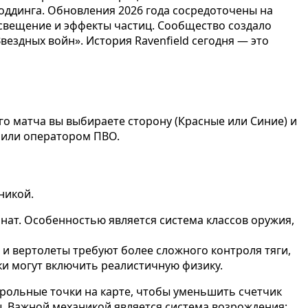
моддинга. Обновления 2026 года сосредоточены на
свещение и эффекты частиц. Сообщество создало
ездных войн». История Ravenfield сегодня — это
го матча вы выбираете сторону (Красные или Синие) и
м или оператором ПВО.
никой.
нат. Особенностью является система классов оружия,
и вертолеты требуют более сложного контроля тяги,
ки могут включить реалистичную физику.
трольные точки на карте, чтобы уменьшить счетчик
ы. Важной механикой является система возрождения: