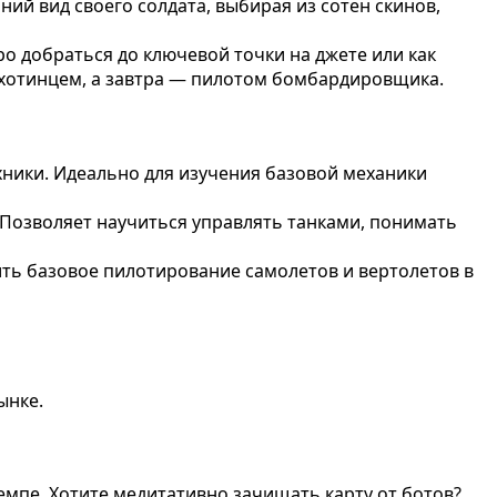
ий вид своего солдата, выбирая из сотен скинов,
тро добраться до ключевой точки на джете или как
ехотинцем, а завтра — пилотом бомбардировщика.
хники. Идеально для изучения базовой механики
. Позволяет научиться управлять танками, понимать
ть базовое пилотирование самолетов и вертолетов в
ынке.
темпе. Хотите медитативно зачищать карту от ботов?