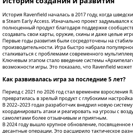
История создания и развития
История Ravenfield началась в 2017 году, когда шведс
в Steam Early Access. Изначально проект задумывался
полноценный продукт благодаря поддержке сообщества
создавать свои карты, оружие, скины и даже целые иг
Первые годы развития были сосредоточены на стабили
производительности. Игра быстро набрала популярность 
сталкиваться с проблемами современного мультиплеер
Ключевым этапом стало введение системы «Архипелаг»
возможности игры. Это показало, что Ravenfield може
Как развивалась игра за последние 5 лет?
Период с 2021 по 2026 год стал временем взросления R
превратилась в зрелый продукт с глубокими настройк
В 2022–2023 годах разработчик внедрил новую систем
координировать атаки и реагировать на угрозы с возд
самолетами более отзывчивым и приятным.
В 2024 году вышло крупное обновление, посвященное 
десантные операции. Это расширило тактическое раз