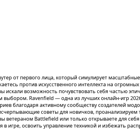
тер от первого лица, который симулирует масштабные 
етесь против искусственного интеллекта на огромных ка
 вы искали возможность почувствовать себя частью эпи
м выбором. Ravenfield — одна из лучших онлайн-игр 202
риев благодаря активному сообществу создателей модо
 исчерпывающие советы для новичков, проанализируем 
и вы ветераном Battlefield или только открываете для с
 в игре, освоить управление техникой и избежать рас