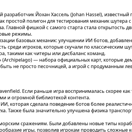
кий разработчик Йохан Хассель (Johan Hassel), известны
 как простой полигон для тестирования механик шутера 
. Главной фишкой с самого старта стала открытость дв
ровые режимы.
зации базовых механик: улучшении ИИ ботов, добавлен
среди игроков, которые скучали по классическим шутерам
а, такими как читеры или дисбаланс команд.
 (Archipelago) — набора официальных карт, которые д
т быть не просто песочницей, а игрой с продуманным ле
avenfield. Если раньше игра воспринималась скорее как 
ами и огромной библиотекой контента.
у ИИ, которая сделала поведение ботов более реалисти
уха. Также была значительно улучшена физика транспор
морским сражениям. Были добавлены новые типы корабл
нообразие игры, позволив игрокам проводить сложные