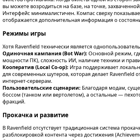
вы можете возродиться на базе, на точке, захваченно
Интерфейс минималистичен. Компас сверху показывает
отображается дополнительная информация о состоянии
Режимы игры
Хотя Ravenfield технически является однопользовател
Одиночная кампания (Bot War):
Основной режим, где
мощности ПК), сложность ИИ, наличие техники и прави
Кооператив (Local Co-op):
Игра поддерживает локальны
для современных шутеров, которая делает Ravenfield
интернет-серверам.
Пользовательские сценарии:
Благодаря модам, суще
боссом (танком или вертолетом), а остальные — пехот
фракций.
Прокачка и развитие
В Ravenfield отсутствует традиционная система прока
разблокировкой контента через достижения (Achieveme