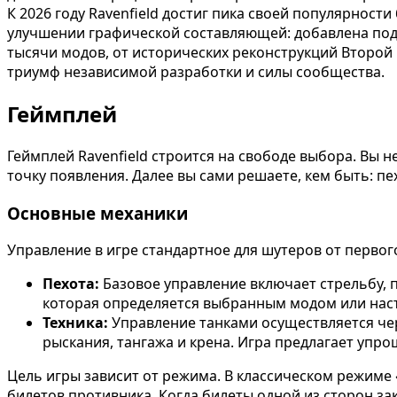
К 2026 году Ravenfield достиг пика своей популярнос
улучшении графической составляющей: добавлена под
тысячи модов, от исторических реконструкций Второй 
триумф независимой разработки и силы сообщества.
Геймплей
Геймплей Ravenfield строится на свободе выбора. Вы 
точку появления. Далее вы сами решаете, кем быть: п
Основные механики
Управление в игре стандартное для шутеров от первог
Пехота:
Базовое управление включает стрельбу, 
которая определяется выбранным модом или нас
Техника:
Управление танками осуществляется чер
рыскания, тангажа и крена. Игра предлагает упр
Цель игры зависит от режима. В классическом режиме 
билетов противника. Когда билеты одной из сторон з