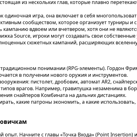
оящая из нескольких глав, которые плавно перетекают д
 как одиночная игра, она включает в себя многопользов
активным сообществом, которое организует турниры и с
кампанию вдвоем или вчетвером, хотя они не являют
ижка Source, игроки могут создавать свои собственные
олноценных сюжетных кампаний, расширяющих вселенную 
а в традиционном понимании (RPG-элементы). Гордон Фр
ючается в получении нового оружия и инструментов.
вооружения: пистолет, дробовик, автомат AR2, снайперс
 типов врагов. Например, гравипушка незаменима в бо
нения снайперов Комбината на дальних дистанциях.
ирать, какие патроны экономить, а какие использовать,
новичкам
опыт. Начните с главы «Точка Входа» (Point Insertion)