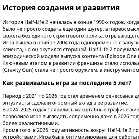
История создания и развития
История Half-Life 2 началась в конце 1990-х годов, к
было не просто создать еще один шутер, а переосмыс
сюжета без единого скриптового ролика, отрывающего
Игра вышла в ноябре 2004 года одновременно с запус
клиента, но он окупился сторицей. Half-Life 2 получил
эпизодической модели выпуска контента (Episode One и 
Ключевым этапом в развитии франшизы стало использо
(Gravity Gun) стала не просто оружием, а инструмент
Как развивалась игра за последние 5 лет?
Период с 2021 по 2026 год стал временем ренессанса дл
энтузиасты сделали огромный вклад в её развитие.
В 2024–2025 годах появились масштабные графические 
позволило игре выглядеть современно даже в 2026 год
более реалистичными.
Кроме того, в 2026 году активность вокруг Half-Life 
устройствами. Игра была оптимизирована для работы 