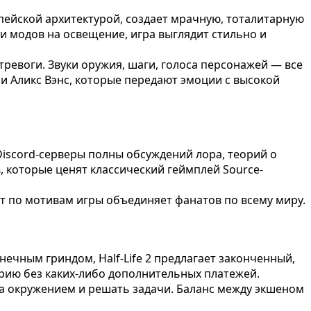
опейской архитектурой, создает мрачную, тоталитарную
и модов на освещение, игра выглядит стильно и
ревоги. Звуки оружия, шаги, голоса персонажей — все
и Аликс Вэнс, которые передают эмоции с высокой
Discord-серверы полны обсуждений лора, теорий о
 которые ценят классический геймплей Source-
от по мотивам игры объединяет фанатов по всему миру.
чным гриндом, Half-Life 2 предлагает законченный,
орию без каких-либо дополнительных платежей.
ь за окружением и решать задачи. Баланс между экшеном