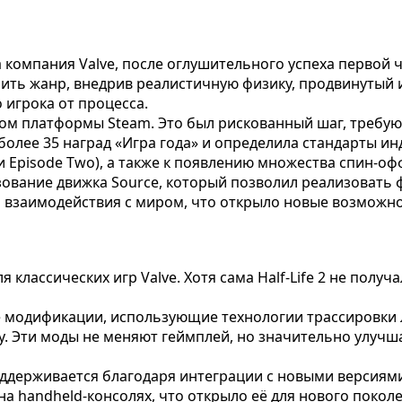
огда компания Valve, после оглушительного успеха перво
лить жанр, внедрив реалистичную физику, продвинутый
 игрока от процесса.
ком платформы Steam. Это был рискованный шаг, требу
а более 35 наград «Игра года» и определила стандарты и
Episode Two), а также к появлению множества спин-оффов,
вание движка Source, который позволил реализовать ф
ом взаимодействия с миром, что открыло новые возможно
я классических игр Valve. Хотя сама Half-Life 2 не пол
модификации, использующие технологии трассировки луч
у. Эти моды не меняют геймплей, но значительно улучш
2 поддерживается благодаря интеграции с новыми версия
на handheld-консолях, что открыло её для нового поко