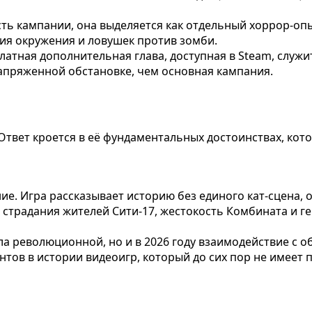
сть кампании, она выделяется как отдельный хоррор-оп
ия окружения и ловушек против зомби.
латная дополнительная глава, доступная в Steam, служ
апряженной обстановке, чем основная кампания.
у? Ответ кроется в её фундаментальных достоинствах, ко
ние. Игра рассказывает историю без единого кат-сцена,
е страдания жителей Сити-17, жестокость Комбината и г
ыла революционной, но и в 2026 году взаимодействие с
тов в истории видеоигр, который до сих пор не имеет 