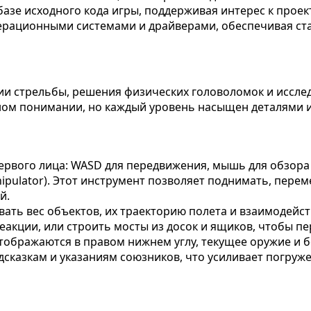
е исходного кода игры, поддерживая интерес к проекту.
рационными системами и драйверами, обеспечивая ста
ании стрельбы, решения физических головоломок и иссл
нном понимании, но каждый уровень насыщен деталями 
т первого лица: WASD для передвижения, мышь для обзор
nipulator). Этот инструмент позволяет поднимать, пере
й.
вать вес объектов, их траекторию полета и взаимодей
еакции, или строить мосты из досок и ящиков, чтобы пе
ображаются в правом нижнем углу, текущее оружие и б
сказкам и указаниям союзников, что усиливает погруже