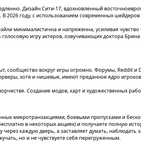
т медленно. Дизайн Сити-17, вдохновленный восточноевр
. В 2026 году, с использованием современных шейдеров 
эйли минималистична и напряженна, усиливая чувство т
 голосовую игру актеров, озвучивающих доктора Брина 
ыт, сообщество вокруг игры огромно. Форумы, Reddit и 
рверы, хотя и нишевые, имеют преданное ядро игроков,
орчестве. Создание модов, карт и художественных раб
нных микротранзакциями, боевыми пропусками и бесконе
 бесплатно в некоторых акциях) и получаете полную ист
уку через каждую дверь, а заставляет думать, наблюдат
кучать, но и не чувствуете себя перегруженным.