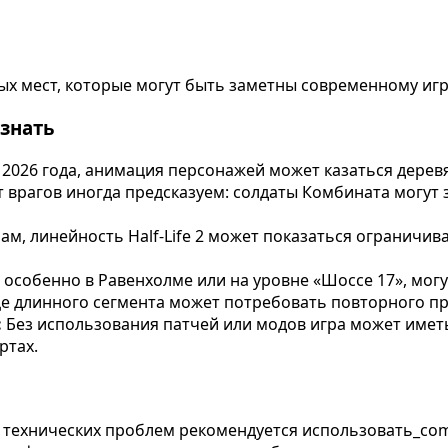
бых мест, которые могут быть заметны современному игр
 знать
2026 года, анимация персонажей может казаться дерев
т врагов иногда предсказуем: солдаты Комбината могут 
, линейность Half-Life 2 может показаться ограничиваю
 особенно в Равенхолме или на уровне «Шоссе 17», мог
нце длинного сегмента может потребовать повторного п
:
Без использования патчей или модов игра может име
ртах.
 технических проблем рекомендуется использовать_com