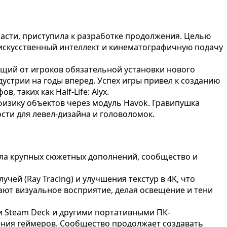
й части, приступила к разработке продолжения. Целью
 искусственный интеллект и кинематографичную подачу
ющий от игроков обязательной установки нового
ндустрии на годы вперед. Успех игры привел к созданию
 таких как Half-Life: Alyx.
изику объектов через модуль Havok. Гравипушка
сти для левел-дизайна и головоломок.
учала крупных сюжетных дополнений, сообщество и
ей (Ray Tracing) и улучшения текстур в 4K, что
ают визуальное восприятие, делая освещение и тени
ми Steam Deck и другими портативными ПК-
ления геймеров. Сообщество продолжает создавать