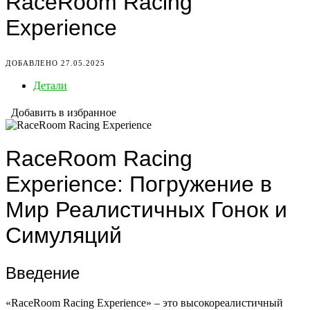
RaceRoom Racing
Experience
ДОБАВЛЕНО 27.05.2025
Детали
Добавить в избранное
RaceRoom Racing
Experience: Погружение в
Мир Реалистичных Гонок и
Симуляций
Введение
«RaceRoom Racing Experience» – это высокореалистичный