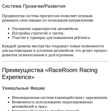
Система Прокачки/Развития
Продвинутая система прогрессии позволяет игрокам
развивать свои навыки по нескольким направлениям:
Улучшение характеристик автомобиля.
Настройка стратегий и тактик.
Участие в турнирах для повышения рейтинга.
Каждый уровень мастерства открывает новые возможности
для кастомизации и усиления автомобиля, что делает процесс
развития увлекательным и долгосрочным.
Преимущества «RaceRoom Racing
Experience»
Уникальные Фишки
Инновационная система взаимодействия с окружением.
Возможность использования лицензированных
автомобилей и трасс.
Креативный подход к дизайну уровней.