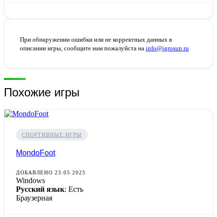
При обнаружении ошибки или не корректных данных в
описании игры, сообщите нам пожалуйста на
info@igrosup.ru
Похожие игры
СПОРТИВНЫЕ ИГРЫ
MondoFoot
ДОБАВЛЕНО 23.05.2025
Windows
Русский язык
: Есть
Браузерная