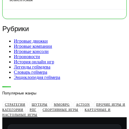
Рубрики
Игровые движки
Игровые компании
Игровые консоли
Игроновости
История онлайн игр
Легенды геймдева
Словарь геймера
Энциклопедия геймера
Популярные жанры
СТРАТЕГИИ
ШУТЕРЫ
MMORPG
ACTION
ПРОЧИЕ ИГРЫ И
КАТЕГОРИИ
РПГ
СПОРТИВНЫЕ ИГРЫ
КАРТОЧНЫЕ И
НАСТОЛЬНЫЕ ИГРЫ