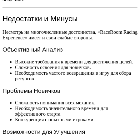
Недостатки и Минусы
Несмотрь на многочисленные достоинства, «RaceRoom Racing
Experience» имеет и свои слабые стороны.
Объективный Анализ
Высокие требования к времени для достижения целей.
Сложность освоения для новичков.
Необходимость частого возвращения в игру для сбора
ресурсов.
Проблемы Новичков
Сложность понимания всех механик.
Необходимость значительного времени для
эффективного старта.
Конкуренция с опытными игроками.
Возможности для Улучшения