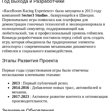
Год Выхода и Разработчики
«RaceRoom Racing Experience» была запущена в 2013 году
компанией
Sector3 Studios
, базирующейся в Швеции.
Первоначально игра появилась как платформа для
демонстрации гоночных технологий и эволюционировала в
полноценный симулятор, поддерживающий как
любительский, так и профессиональный уровень геймплея.
Команда разработчиков поставила перед собой цель создать
игру, которая объединила бы традиционные элементы
автоспорта с современными механиками динамичного
геймплея и социального взаимодействия.
Этапы Развития Проекта
Первые годы существования игры были отмечены
несколькими ключевыми этапами:
2013
: Первый публичный релиз.
2014-2016
: Добавление новых трасс, автомобилей и
механик.
2017-2023
: Активное развитие контента и оптимизация
производительности.
Значимые Обновления