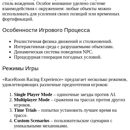
стиль вождения. Особое внимание уделено системе
взаимодействия с окружением: любые объекты можно
использовать для усиления своих позиций или временных
фортификаций.
Особенности Игрового Процесса
Реалистичная физика движений и столкновений.
Интерактивная среда с разрушаемыми объектами.
Динамическая система поведения NPC.
Процедурная генерация погодных условий.
Режимы Игры
«RaceRoom Racing Experience» предлагает несколько режимов,
удовлетворяющих различные предпочтения игроков:
Single Player Mode
– одиночные заезды против AI.
Multiplayer Mode
– сражения на трассах против других
игроков.
Time Trials
– попытки установить лучшее время на
трассе.
Custom Scenarios
– пользовательские сценарии с
уникальными механиками.