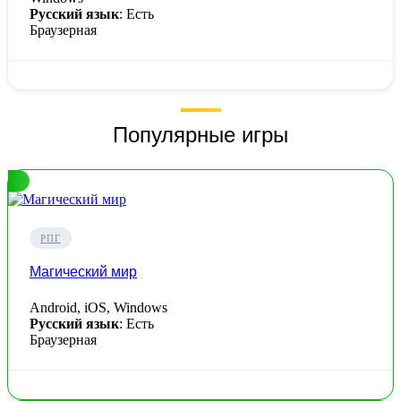
Русский язык
: Есть
Браузерная
Популярные игры
РПГ
Магический мир
Android, iOS, Windows
Русский язык
: Есть
Браузерная