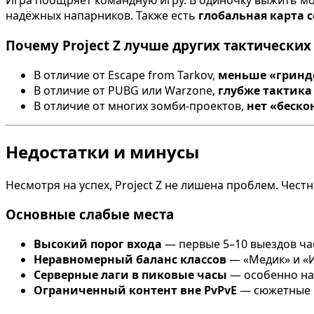
Игра поощряет командную игру. В одиночку выжить мож
надёжных напарников. Также есть
глобальная карта 
Почему Project Z лучше других тактических
В отличие от Escape from Tarkov,
меньше «гринд
В отличие от PUBG или Warzone,
глубже тактика
В отличие от многих зомби-проектов,
нет «беск
Недостатки и минусы
Несмотря на успех, Project Z не лишена проблем. Чес
Основные слабые места
Высокий порог входа
— первые 5–10 выездов ча
Неравномерный баланс классов
— «Медик» и «И
Серверные лаги в пиковые часы
— особенно на 
Ограниченный контент вне PvPvE
— сюжетные м