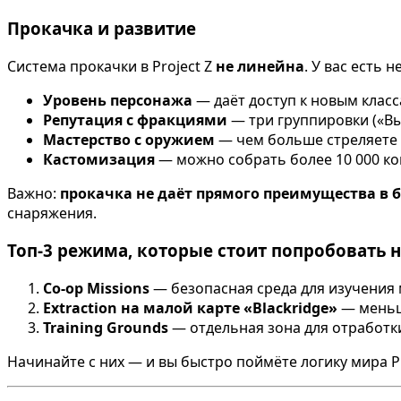
Прокачка и развитие
Система прокачки в Project Z
не линейна
. У вас есть 
Уровень персонажа
— даёт доступ к новым клас
Репутация с фракциями
— три группировки («Вы
Мастерство с оружием
— чем больше стреляете и
Кастомизация
— можно собрать более 10 000 ко
Важно:
прокачка не даёт прямого преимущества в 
снаряжения.
Топ-3 режима, которые стоит попробовать 
Co-op Missions
— безопасная среда для изучения 
Extraction на малой карте «Blackridge»
— меньш
Training Grounds
— отдельная зона для отработк
Начинайте с них — и вы быстро поймёте логику мира Pr