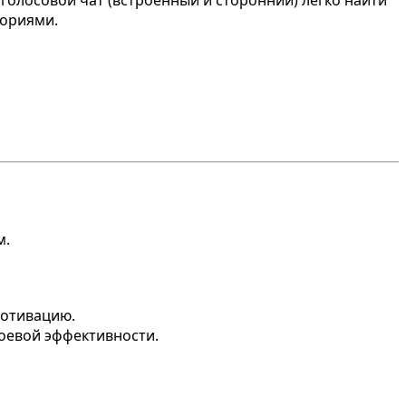
 голосовой чат (встроенный и сторонний) легко найти
ториями.
м.
мотивацию.
оевой эффективности.