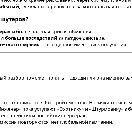
но, но это крайне рискованно. Через систему кланов и
событий
, где кланы соревнуются за контроль над терри
 шутеров?
ера»
и более плавная кривая обучения.
 и больше последствий
за каждое действие.
онечного фарма»
— всё ценное имеет риск получения.
тный разбор поможет понять, подходит ли она именно ва
сто заканчиваются быстрой смертью. Новички теряют 
нженер» пока уступают «Охотнику» и «Штурмовику» в б
европейских и российских серверах.
иссии повторяются, нет глобальной кампании.