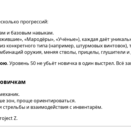
несколько прогрессий:
сам и базовым навыкам.
жившие», «Мародёры», «Учёные»), каждая даёт уникаль
з конкретного типа (например, штурмовых винтовок), т
мбинаций оружия, меняя стволы, прицелы, глушители и 
бою
. Уровень 50 не убьёт новичка в один выстрел. Всё з
новичкам
механик.
е зон, проще ориентироваться.
и стрельбы и взаимодействия с инвентарём.
oject Z.