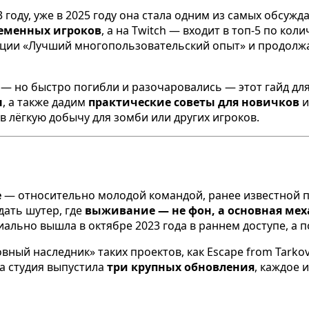
3 году, уже в 2025 году она стала одним из самых обсу
ременных игроков
, а на Twitch — входит в топ-5 по ко
ации «Лучший многопользовательский опыт» и продолжа
и — но быстро погибли и разочаровались — этот гайд дл
ы
, а также дадим
практические советы для новичков
в лёгкую добычу для зомби или других игроков.
e
— относительно молодой командой, ранее известной п
дать шутер, где
выживание — не фон, а основная ме
иально вышла в октябре 2023 года в раннем доступе, а 
овный наследник» таких проектов, как Escape from Tarko
а студия выпустила
три крупных обновления
, каждое 