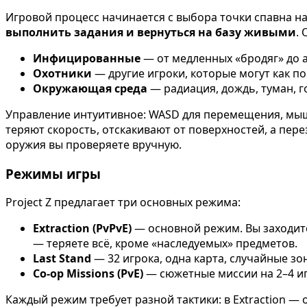
Игровой процесс начинается с выбора точки спавна на 
выполнить задания и вернуться на базу живыми
. 
Инфицированные
— от медленных «бродяг» до а
Охотники
— другие игроки, которые могут как пом
Окружающая среда
— радиация, дождь, туман, го
Управление интуитивное: WASD для перемещения, мыш
теряют скорость, отскакивают от поверхностей, а пере
оружия вы проверяете вручную.
Режимы игры
Project Z предлагает три основных режима:
Extraction (PvPvE)
— основной режим. Вы заходите 
— теряете всё, кроме «наследуемых» предметов.
Last Stand
— 32 игрока, одна карта, случайные з
Co-op Missions (PvE)
— сюжетные миссии на 2–4 иг
Каждый режим требует разной тактики: в Extraction — 