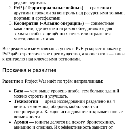
редкие чертежи.
PvP («Территориальные войны»)
— сражения с
другими игроками за контроль над ресурсными зонами,
портами и артефактами.
Кооператив («Альянс-операции»)
— совместные
кампании, где десятки игроков объединяются для
захвата особо защищённых точек или отражения
массированных атак.
Все режимы взаимосвязаны: успех в PvE ускоряет прокачку,
PvP даёт стратегическое преимущество, а кооператив — ключ
к контролю над ключевыми регионами.
Прокачка и развитие
Развитие в Project War идёт по трём направлениям:
База
— чем выше уровень штаба, тем больше зданий
можно строить и улучшать.
Технологии
— древо исследований разделено на 4
ветви: экономика, оборона, мобильность и
спецоперации. Каждое исследование открывает новые
возможности.
Армия
— юниты делятся на пехоту, бронетехнику,
авиацию и спецназ. Их эффективность зависит от