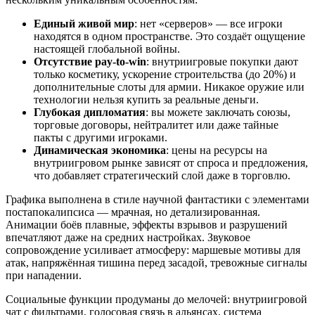
Единый живой мир
: нет «серверов» — все игроки
находятся в одном пространстве. Это создаёт ощущение
настоящей глобальной войны.
Отсутствие pay-to-win
: внутриигровые покупки дают
только косметику, ускорение строительства (до 20%) и
дополнительные слоты для армии. Никакое оружие или
технологии нельзя купить за реальные деньги.
Глубокая дипломатия
: вы можете заключать союзы,
торговые договоры, нейтралитет или даже тайные
пакты с другими игроками.
Динамическая экономика
: цены на ресурсы на
внутриигровом рынке зависят от спроса и предложения,
что добавляет стратегический слой даже в торговлю.
Графика выполнена в стиле научной фантастики с элементами
постапокалипсиса — мрачная, но детализированная.
Анимации боёв плавные, эффекты взрывов и разрушений
впечатляют даже на средних настройках. Звуковое
сопровождение усиливает атмосферу: маршевые мотивы для
атак, напряжённая тишина перед засадой, тревожные сигналы
при нападении.
Социальные функции продуманы до мелочей: внутриигровой
чат с фильтрами, голосовая связь в альянсах, система