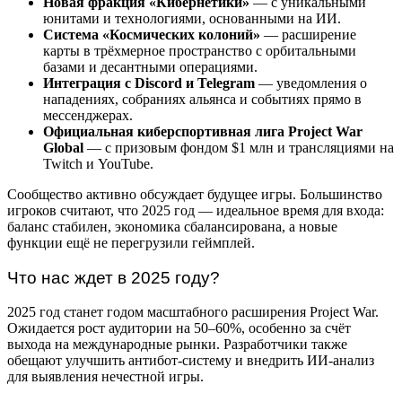
Новая фракция «Кибернетики»
— с уникальными
юнитами и технологиями, основанными на ИИ.
Система «Космических колоний»
— расширение
карты в трёхмерное пространство с орбитальными
базами и десантными операциями.
Интеграция с Discord и Telegram
— уведомления о
нападениях, собраниях альянса и событиях прямо в
мессенджерах.
Официальная киберспортивная лига Project War
Global
— с призовым фондом $1 млн и трансляциями на
Twitch и YouTube.
Сообщество активно обсуждает будущее игры. Большинство
игроков считают, что 2025 год — идеальное время для входа:
баланс стабилен, экономика сбалансирована, а новые
функции ещё не перегрузили геймплей.
Что нас ждет в 2025 году?
2025 год станет годом масштабного расширения Project War.
Ожидается рост аудитории на 50–60%, особенно за счёт
выхода на международные рынки. Разработчики также
обещают улучшить антибот-систему и внедрить ИИ-анализ
для выявления нечестной игры.