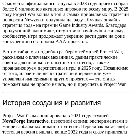
С момента официального запуска в 2023 году проект собрал
более 8 миллионов активных игроков по всему миру. В 2025
году Project War вошла в топ-3 самых прибыльных стратегий
по версии Newzoo и получила награду «Лучшая онлайн-
стратегия года» на премии Game Industry Awards. Благодаря
продуманной экономике, отсутствию pay-to-win и живому
сообществу, игра продолжает уверенно расти даже на фоне
конкуренции со стороны AAA-проектов.
В этом гайде мы подробно разберём геймплей Project War,
расскажем о ключевых механиках, дадим практические
советы для новичков и опытных стратегов, а также
проанализируем перспективы игры в 2025 году. Независимо
от того, играете ли вы в стратегии впервые или уже
управляли империями в других проектах — эта статья
поможет вам не просто начать, но и преуспеть в Project War.
История создания и развития
Project War была анонсирована в 2021 году студией
NovaForge Interactive
, известной своими экспериментами в
жанре глобальных онлайн-стратегий. Первая закрытая альфа-
тестовая версия вышла в конце 2022 года и сразу привлекла