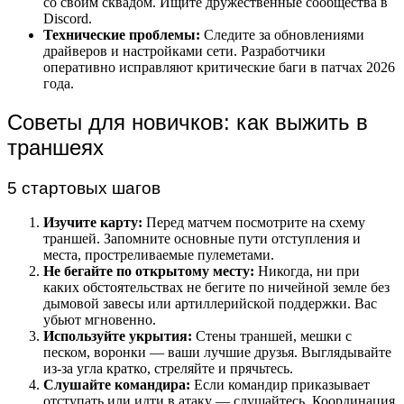
со своим сквадом. Ищите дружественные сообщества в
Discord.
Технические проблемы:
Следите за обновлениями
драйверов и настройками сети. Разработчики
оперативно исправляют критические баги в патчах 2026
года.
Советы для новичков: как выжить в
траншеях
5 стартовых шагов
Изучите карту:
Перед матчем посмотрите на схему
траншей. Запомните основные пути отступления и
места, простреливаемые пулеметами.
Не бегайте по открытому месту:
Никогда, ни при
каких обстоятельствах не бегите по ничейной земле без
дымовой завесы или артиллерийской поддержки. Вас
убьют мгновенно.
Используйте укрытия:
Стены траншей, мешки с
песком, воронки — ваши лучшие друзья. Выглядывайте
из-за угла кратко, стреляйте и прячьтесь.
Слушайте командира:
Если командир приказывает
отступать или идти в атаку — слушайтесь. Координация