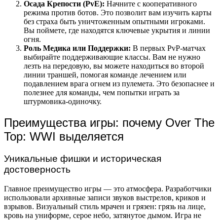
Осада Крепости (PvE):
Начните с кооперативного
режима против ботов. Это позволит вам изучить карты
без страха быть уничтоженным опытными игроками.
Вы поймете, где находятся ключевые укрытия и линии
огня.
Роль Медика или Поддержки:
В первых PvP-матчах
выбирайте поддерживающие классы. Вам не нужно
лезть на передовую, вы можете находиться во второй
линии траншей, помогая команде лечением или
подавлением врага огнем из пулемета. Это безопаснее и
полезнее для команды, чем попытки играть за
штурмовика-одиночку.
Преимущества игры: почему Over The
Top: WWI выделяется
Уникальные фишки и историческая
достоверность
Главное преимущество игры — это атмосфера. Разработчики
использовали архивные записи звуков выстрелов, криков и
взрывов. Визуальный стиль мрачен и грязен: грязь на лице,
кровь на униформе, серое небо, затянутое дымом. Игра не