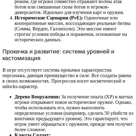
режим, где игроки совместно отражают волны атак
ботов или смешанные силы ботов и игроков-
диверсантов. Идеально для изучения карт и оружия.
Исторические Сценарии (PvE):
Одиночные или
кооперативные миссии, воссоздающие реальные битвы
(Сомма, Верден, Галлиполи). Эти миссии имеют
строгие условия победы и поражения, основанные на
исторических данных.
Прокачка и развитие: система уровней и
кастомизация
В игре отсутствует система прокачки характеристик
персонажа, дающая преимущество в силе. Все солдаты равны
в своих возможностях. Прогрессия носит косметический и
unlocks-характер.
Дерево Вооружения:
За получение опыта (XP) в матчах
игроки открывают новое историческое оружие. Однако,
чтобы использовать его, нужно выполнить
определенные условия (например, сделать 50 убийств из
винтовки предыдущего уровня). Это гарантирует, что
игрок умеет обращаться с оружием, прежде чем получит
более сложное.
Классы Солдат: