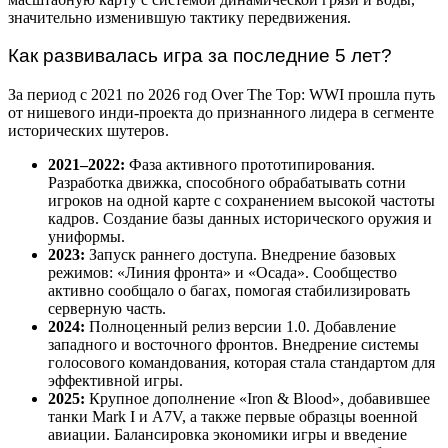
значительно изменившую тактику передвижения.
Как развивалась игра за последние 5 лет?
За период с 2021 по 2026 год Over The Top: WWI прошла путь
от нишевого инди-проекта до признанного лидера в сегменте
исторических шутеров.
2021–2022:
Фаза активного прототипирования.
Разработка движка, способного обрабатывать сотни
игроков на одной карте с сохранением высокой частоты
кадров. Создание базы данных исторического оружия и
униформы.
2023:
Запуск раннего доступа. Внедрение базовых
режимов: «Линия фронта» и «Осада». Сообщество
активно сообщало о багах, помогая стабилизировать
серверную часть.
2024:
Полноценный релиз версии 1.0. Добавление
западного и восточного фронтов. Внедрение системы
голосового командования, которая стала стандартом для
эффективной игры.
2025:
Крупное дополнение «Iron & Blood», добавившее
танки Mark I и A7V, а также первые образцы военной
авиации. Балансировка экономики игры и введение