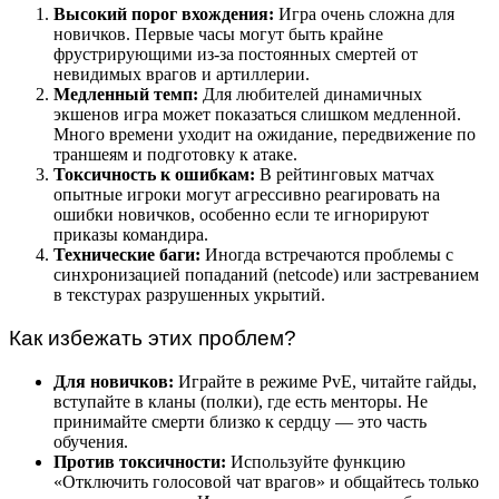
Высокий порог вхождения:
Игра очень сложна для
новичков. Первые часы могут быть крайне
фрустрирующими из-за постоянных смертей от
невидимых врагов и артиллерии.
Медленный темп:
Для любителей динамичных
экшенов игра может показаться слишком медленной.
Много времени уходит на ожидание, передвижение по
траншеям и подготовку к атаке.
Токсичность к ошибкам:
В рейтинговых матчах
опытные игроки могут агрессивно реагировать на
ошибки новичков, особенно если те игнорируют
приказы командира.
Технические баги:
Иногда встречаются проблемы с
синхронизацией попаданий (netcode) или застреванием
в текстурах разрушенных укрытий.
Как избежать этих проблем?
Для новичков:
Играйте в режиме PvE, читайте гайды,
вступайте в кланы (полки), где есть менторы. Не
принимайте смерти близко к сердцу — это часть
обучения.
Против токсичности:
Используйте функцию
«Отключить голосовой чат врагов» и общайтесь только