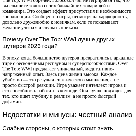
The Top: WWI обречен. Голосовой чат интегрирован так, что
вы слышите только своих ближайших товарищей и
командира. Это создает эффект присутствия и необходимости
координации. Сообщество игры, несмотря на хардкорность,
довольно дружелюбно к новичкам, если те показывают
желание учиться и слушать приказы.
Почему Over The Top: WWI лучше других
шутеров 2026 года?
В эпоху, когда большинство шутеров превратились в аркадные
тире с бесконечным респауном и суперспособностями, Over
The Top: WWI предлагает уникальный, медитативно-
напряженный опыт. Здесь цена жизни высока. Каждое
убийство — это результат тактического мышления, а не
просто быстрой реакции. Игра уважает интеллект игрока и
его способность работать в команде. Она лучше подходит для
тех, кто ищет глубину и реализм, а не просто быстрый
дофамин.
Недостатки и минусы: честный анализ
Слабые стороны, о которых стоит знать