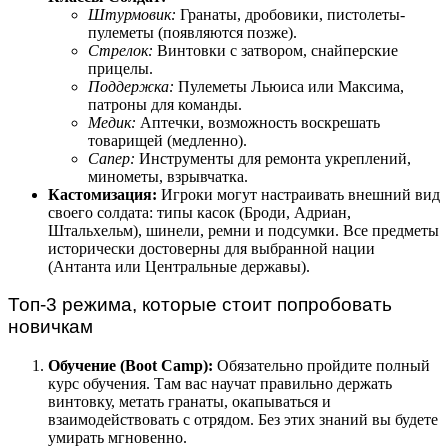
Штурмовик:
Гранаты, дробовики, пистолеты-
пулеметы (появляются позже).
Стрелок:
Винтовки с затвором, снайперские
прицелы.
Поддержка:
Пулеметы Льюиса или Максима,
патроны для команды.
Медик:
Аптечки, возможность воскрешать
товарищей (медленно).
Сапер:
Инструменты для ремонта укреплений,
минометы, взрывчатка.
Кастомизация:
Игроки могут настраивать внешний вид
своего солдата: типы касок (Броди, Адриан,
Штальхельм), шинели, ремни и подсумки. Все предметы
исторически достоверны для выбранной нации
(Антанта или Центральные державы).
Топ-3 режима, которые стоит попробовать
новичкам
Обучение (Boot Camp):
Обязательно пройдите полный
курс обучения. Там вас научат правильно держать
винтовку, метать гранаты, окапываться и
взаимодействовать с отрядом. Без этих знаний вы будете
умирать мгновенно.