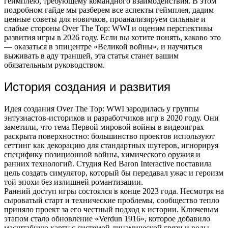
геймплею, требующему командного взаимодействия. В этом
подробном гайде мы разберем все аспекты геймплея, дадим
ценные советы для новичков, проанализируем сильные и
слабые стороны Over The Top: WWI и оценим перспективы
развития игры в 2026 году. Если вы хотите понять, каково это
— оказаться в эпицентре «Великой войны», и научиться
выживать в аду траншей, эта статья станет вашим
обязательным руководством.
История создания и развития
Идея создания Over The Top: WWI зародилась у группы
энтузиастов-историков и разработчиков игр в 2020 году. Они
заметили, что тема Первой мировой войны в видеоиграх
раскрыта поверхностно: большинство проектов используют
сеттинг как декорацию для стандартных шутеров, игнорируя
специфику позиционной войны, химического оружия и
ранних технологий. Студия Red Baron Interactive поставила
цель создать симулятор, который бы передавал ужас и героизм
той эпохи без излишней романтизации.
Ранний доступ игры состоялся в конце 2023 года. Несмотря на
сыроватый старт и технические проблемы, сообщество тепло
приняло проект за его честный подход к истории. Ключевым
этапом стало обновление «Verdun 1916», которое добавило
масштабную карту с системой динамической грязи и воды,