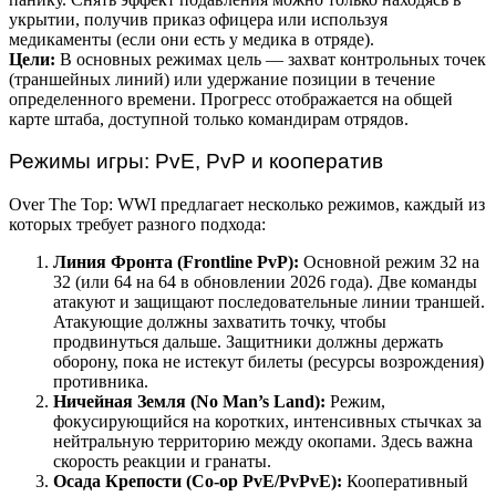
укрытии, получив приказ офицера или используя
медикаменты (если они есть у медика в отряде).
Цели:
В основных режимах цель — захват контрольных точек
(траншейных линий) или удержание позиции в течение
определенного времени. Прогресс отображается на общей
карте штаба, доступной только командирам отрядов.
Режимы игры: PvE, PvP и кооператив
Over The Top: WWI предлагает несколько режимов, каждый из
которых требует разного подхода:
Линия Фронта (Frontline PvP):
Основной режим 32 на
32 (или 64 на 64 в обновлении 2026 года). Две команды
атакуют и защищают последовательные линии траншей.
Атакующие должны захватить точку, чтобы
продвинуться дальше. Защитники должны держать
оборону, пока не истекут билеты (ресурсы возрождения)
противника.
Ничейная Земля (No Man’s Land):
Режим,
фокусирующийся на коротких, интенсивных стычках за
нейтральную территорию между окопами. Здесь важна
скорость реакции и гранаты.
Осада Крепости (Co-op PvE/PvPvE):
Кооперативный