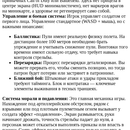
привычных Call of Duty или Battlefield. Здесь нет прицела в
центре экрана (HUD минималистичен), нет маркеров врагов
на миникарте, а здоровье не регенерирует само собой.
Управление и боевая система:
Игрок управляет солдатом от
первого лица. Управление стандартное (WASD + мышь), но с
важными нюансами:
Баллистика:
Пули имеют реальную физику полета. На
дистанции более 100 метров необходимо брать
упреждение и учитывать снижение пули. Винтовки того
времени имеют сильную отдачу, что требует навыка
контроля стрельбы.
Перезарядка:
Процесс перезарядки детализирован. Вы
можете прервать его, чтобы сменить позицию, но тогда
патрон будет потерян или застрянет в патроннике.
Ближний бой:
Штыковые атаки и удары прикладом
требуют тайминга. Блок и контратака — ключевые
элементы выживания в тесных траншеях.
Система морали и подавления:
Это главная механика игры.
Нахождение под артиллерийским обстрелом, рядом с
взрывами или под плотным пулеметным огнем вызывает у
солдата эффект «подавления». Экран размывается, руки
начинают дрожать, точность стрельбы падает до нуля, а
персонаж может отказаться выполнять приказы или впасть в
панику. Снять эффект подавления можно только находясь в