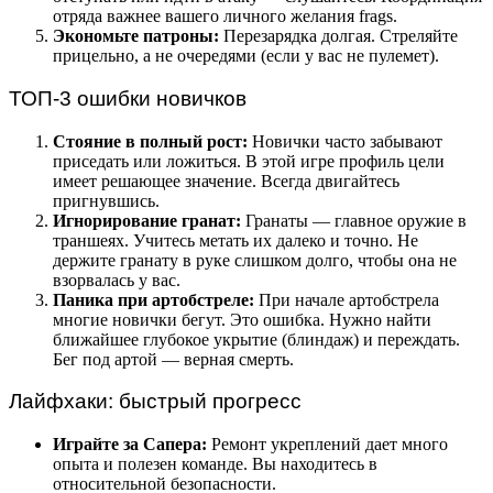
отряда важнее вашего личного желания frags.
Экономьте патроны:
Перезарядка долгая. Стреляйте
прицельно, а не очередями (если у вас не пулемет).
ТОП-3 ошибки новичков
Стояние в полный рост:
Новички часто забывают
приседать или ложиться. В этой игре профиль цели
имеет решающее значение. Всегда двигайтесь
пригнувшись.
Игнорирование гранат:
Гранаты — главное оружие в
траншеях. Учитесь метать их далеко и точно. Не
держите гранату в руке слишком долго, чтобы она не
взорвалась у вас.
Паника при артобстреле:
При начале артобстрела
многие новички бегут. Это ошибка. Нужно найти
ближайшее глубокое укрытие (блиндаж) и переждать.
Бег под артой — верная смерть.
Лайфхаки: быстрый прогресс
Играйте за Сапера:
Ремонт укреплений дает много
опыта и полезен команде. Вы находитесь в
относительной безопасности.