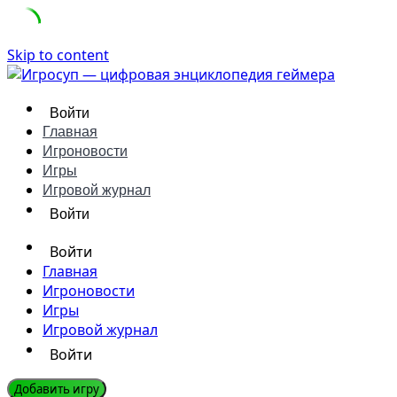
Skip to content
Войти
Главная
Игроновости
Игры
Игровой журнал
Войти
Войти
Главная
Игроновости
Игры
Игровой журнал
Войти
Добавить игру