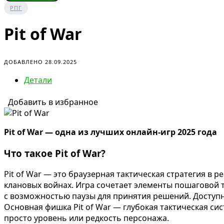
РПГ
Pit of War
ДОБАВЛЕНО 28.09.2025
Детали
Добавить в избранное
Pit of War — одна из лучших онлайн-игр 2025 года
Что такое Pit of War?
Pit of War — это браузерная тактическая стратегия в 
клановых войнах. Игра сочетает элементы пошаговой т
с возможностью паузы для принятия решений. Доступн
Основная фишка Pit of War — глубокая тактическая си
просто уровень или редкость персонажа.