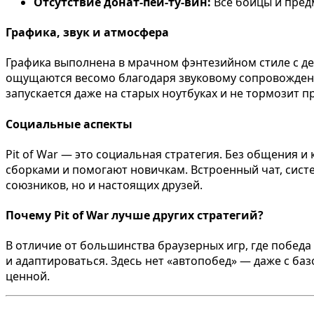
Отсутствие донат-пей-ту-вин:
Все бойцы и пред
Графика, звук и атмосфера
Графика выполнена в мрачном фэнтезийном стиле с де
ощущаются весомо благодаря звуковому сопровождению
запускается даже на старых ноутбуках и не тормозит 
Социальные аспекты
Pit of War — это социальная стратегия. Без общения 
сборками и помогают новичкам. Встроенный чат, сист
союзников, но и настоящих друзей.
Почему Pit of War лучше других стратегий?
В отличие от большинства браузерных игр, где победа
и адаптироваться. Здесь нет «автопобед» — даже с ба
ценной.