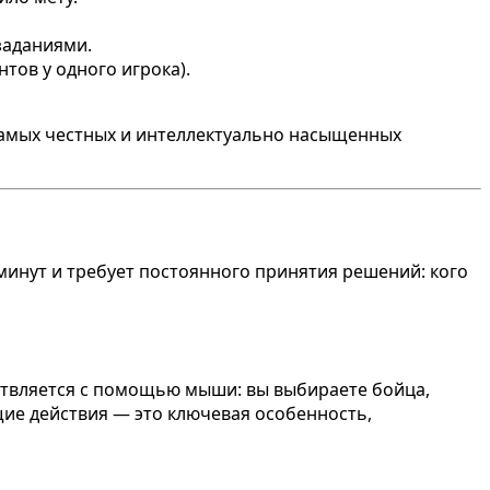
заданиями.
тов у одного игрока).
з самых честных и интеллектуально насыщенных
4 минут и требует постоянного принятия решений: кого
ствляется с помощью мыши: вы выбираете бойца,
щие действия — это ключевая особенность,