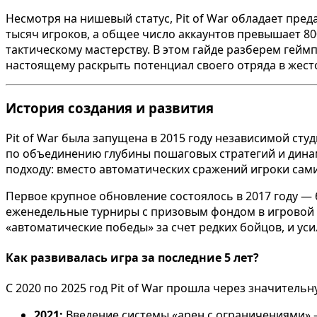
Несмотря на нишевый статус, Pit of War обладает пред
тысяч игроков, а общее число аккаунтов превышает 800
тактическому мастерству. В этом гайде разберем геймп
настоящему раскрыть потенциал своего отряда в жест
История создания и развития
Pit of War была запущена в 2015 году независимой ст
по объединению глубины пошаговых стратегий и дина
подходу: вместо автоматических сражений игроки са
Первое крупное обновление состоялось в 2017 году —
еженедельные турниры с призовым фондом в игровой в
«автоматические победы» за счет редких бойцов, и уси
Как развивалась игра за последние 5 лет?
С 2020 по 2025 год Pit of War прошла через значитель
2021:
Введение системы «арен с ограничениями» —