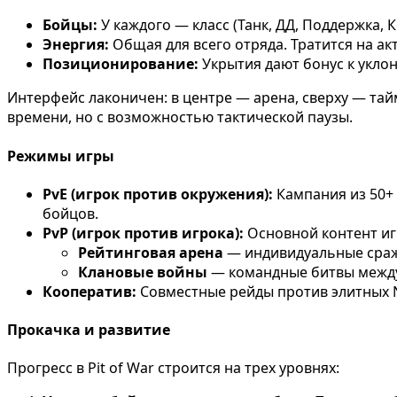
Бойцы:
У каждого — класс (Танк, ДД, Поддержка, 
Энергия:
Общая для всего отряда. Тратится на а
Позиционирование:
Укрытия дают бонус к уклон
Интерфейс лаконичен: в центре — арена, сверху — тай
времени, но с возможностью тактической паузы.
Режимы игры
PvE (игрок против окружения):
Кампания из 50+
бойцов.
PvP (игрок против игрока):
Основной контент иг
Рейтинговая арена
— индивидуальные сраже
Клановые войны
— командные битвы между
Кооператив:
Совместные рейды против элитных 
Прокачка и развитие
Прогресс в Pit of War строится на трех уровнях: