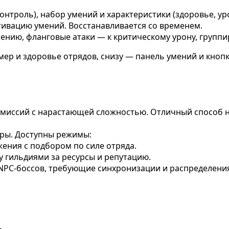
Контроль), набор умений и характеристики (здоровье, уро
ктивацию умений. Восстанавливается со временем.
ению, фланговые атаки — к критическому урону, группи
мер и здоровье отрядов, снизу — панель умений и кнопк
 миссий с нарастающей сложностью. Отличный способ н
ры. Доступны режимы:
ния с подбором по силе отряда.
 гильдиями за ресурсы и репутацию.
NPC-боссов, требующие синхронизации и распределения