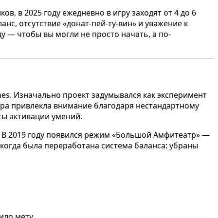
, в 2025 году ежедневно в игру заходят от 4 до 6
анс, отсутствие «донат-пей-ту-вин» и уважение к
у — чтобы вы могли не просто начать, а по-
mes. Изначально проект задумывался как эксперимент
гра привлекла внимание благодаря нестандартному
ты активации умений.
. В 2019 году появился режим «Большой Амфитеатр» —
когда была переработана система баланса: убраны
ило мету.