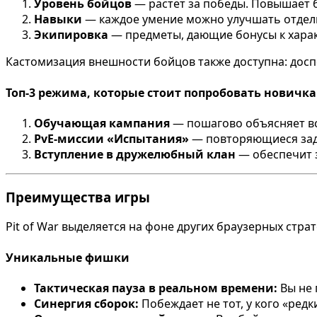
Уровень бойцов
— растет за победы. Повышает 
Навыки
— каждое умение можно улучшать отдель
Экипировка
— предметы, дающие бонусы к харак
Кастомизация внешности бойцов также доступна: доспе
Топ-3 режима, которые стоит попробовать новичк
Обучающая кампания
— пошагово объясняет вс
PvE-миссии «Испытания»
— повторяющиеся зада
Вступление в дружелюбный клан
— обеспечит з
Преимущества игры
Pit of War выделяется на фоне других браузерных страт
Уникальные фишки
Тактическая пауза в реальном времени:
Вы не 
Синергия сборок:
Побеждает не тот, у кого «редк