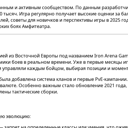
анным и активным сообществом. По данным разработчиков
 тысяч. Игра регулярно получает высокие оценки за бал
лей, советы для новичков и перспективы игры в 2025 год
оких боях Амфитеатра.
удией из Восточной Европы под названием Iron Arena Ga
мики боев в реальном времени. Уже в первые месяцы и
ми управляли каждым бойцом, выбирая позиции и момен
 была добавлена система кланов и первые PvE-кампании
алюте. Особенно важным стало обновление 2021 года, 
лены тактические сборки.
ную эволюцию:
 запрет на определенные классы или умения, что ожив