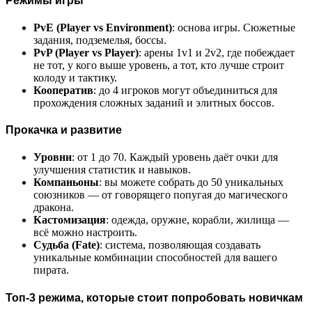
Режимы игры
PvE (Player vs Environment)
: основа игры. Сюжетные
задания, подземелья, боссы.
PvP (Player vs Player)
: арены 1v1 и 2v2, где побеждает
не тот, у кого выше уровень, а тот, кто лучше строит
колоду и тактику.
Кооператив
: до 4 игроков могут объединиться для
прохождения сложных заданий и элитных боссов.
Прокачка и развитие
Уровни
: от 1 до 70. Каждый уровень даёт очки для
улучшения статистик и навыков.
Компаньоны
: вы можете собрать до 50 уникальных
союзников — от говорящего попугая до магического
дракона.
Кастомизация
: одежда, оружие, корабли, жилища —
всё можно настроить.
Судьба (Fate)
: система, позволяющая создавать
уникальные комбинации способностей для вашего
пирата.
Топ-3 режима, которые стоит попробовать новичкам