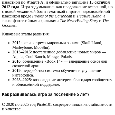
известной по
Wizard101
, и официально запущена
15 октября
2012 года
. Игра задумывалась как продолжение вселенной, но
с новой механикой боя и тематикой пиратов, вдохновлённой
классикой вроде
Pirates of the Caribbean
и
Treasure Island
, а
также фэнтезийными фильмами
The NeverEnding Story
и
The
Goonies
.
Ключевые этапы развития:
2012
: релиз с тремя мировыми зонами (Skull Island,
Marleybone, MooShu).
2013–2015
: постепенное добавление новых миров —
Aquila, Cool Ranch, Mirage, Polaris.
2016
: обновление «Book 14» — завершение основной
сюжетной арки.
2019
: переработка системы обучения и улучшение
интерфейса.
2023–2025
: возрождение интереса благодаря сообществу
и обновлённой поддержке.
Как развивалась игра за последние 5 лет?
С 2020 по 2025 год Pirate101 сосредоточилась на стабильности
и качестве: