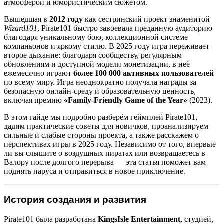
атмосферой и юмористическим сюжетом.
Вышедшая в
2012 году
как сестринский проект знаменитой
Wizard101
, Pirate101 быстро завоевала преданную аудиторию
благодаря уникальному бою, коллекционной системе
компаньонов и яркому стилю. В 2025 году игра переживает
второе дыхание: благодаря сообществу, регулярным
обновлениям и доступной модели монетизации, в неё
ежемесячно играют
более 100 000 активных пользователей
по всему миру. Игра неоднократно получала награды за
безопасную онлайн-среду и образовательную ценность,
включая премию
«Family-Friendly Game of the Year»
(2023).
В этом гайде мы подробно разберём геймплей Pirate101,
дадим практические советы для новичков, проанализируем
сильные и слабые стороны проекта, а также расскажем о
перспективах игры в 2025 году. Независимо от того, впервые
ли вы слышите о воздушных пиратах или возвращаетесь в
Валору после долгого перерыва — эта статья поможет вам
поднять паруса и отправиться в новое приключение.
История создания и развития
Pirate101 была разработана
KingsIsle Entertainment
, студией,