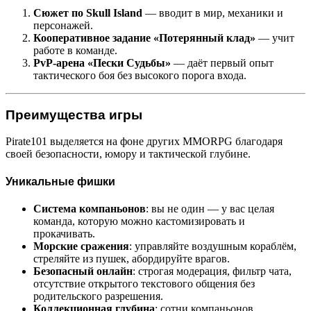
Сюжет по Skull Island
— вводит в мир, механики и
персонажей.
Кооперативное задание «Потерянный клад»
— учит
работе в команде.
PvP-арена «Пески Судьбы»
— даёт первый опыт
тактического боя без высокого порога входа.
Преимущества игры
Pirate101 выделяется на фоне других MMORPG благодаря
своей безопасности, юмору и тактической глубине.
Уникальные фишки
Система компаньонов
: вы не один — у вас целая
команда, которую можно кастомизировать и
прокачивать.
Морские сражения
: управляйте воздушным кораблём,
стреляйте из пушек, абордируйте врагов.
Безопасный онлайн
: строгая модерация, фильтр чата,
отсутствие открытого текстового общения без
родительского разрешения.
Коллекционная глубина
: сотни компаньонов,