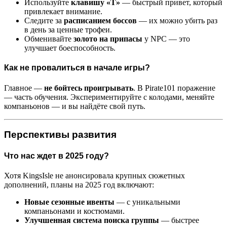
Используйте
клавишу «T»
— быстрый привет, который
привлекает внимание.
Следите за
расписанием боссов
— их можно убить раз
в день за ценные трофеи.
Обменивайте
золото на припасы
у NPC — это
улучшает боеспособность.
Как не провалиться в начале игры?
Главное —
не бойтесь проигрывать
. В Pirate101 поражение
— часть обучения. Экспериментируйте с колодами, меняйте
компаньонов — и вы найдёте свой путь.
Перспективы развития
Что нас ждет в 2025 году?
Хотя KingsIsle не анонсировала крупных сюжетных
дополнений, планы на 2025 год включают:
Новые сезонные ивенты
— с уникальными
компаньонами и костюмами.
Улучшенная система поиска группы
— быстрее