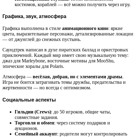
костюмов, кораблей — всё можно получить через игру.
Графика, звук, атмосфера
Графика выполнена в стиле
анимационного кино
: яркие
цвета, выразительные персонажи, детализированные локации
— от джунглей до снежных пустынь.
Саундтрек написан в духе пиратских баллад и оркестровых
приключений. Каждый мир имеет свою музыкальную тему:
джаз для Marleybone, восточные мотивы для MooShu,
эпические хоралы для Polaris.
Атмосфера —
весёлая, добрая, но с элементами драмы
.
Игра не боится затрагивать темы дружбы, предательства и
жертвенности — но всегда с оптимизмом.
Социальные аспекты
Гильдии (Crews)
: до 50 игроков, общие чаты,
совместные задания.
Торговля и обмен
: через систему подарков и
аукционов.
Семейный аккаунт
: родители могут контролировать