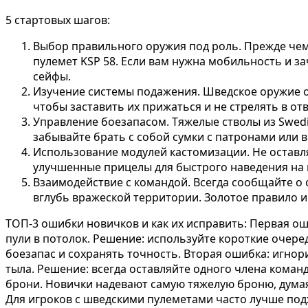
5 стартовых шагов:
Выбор правильного оружия под роль. Прежде чем
пулемет KSP 58. Если вам нужна мобильность и за
сейфы.
Изучение системы подажения. Шведское оружие о
чтобы заставить их прижаться и не стрелять в от
Управление боезапасом. Тяжелые стволы из Swedi
забывайте брать с собой сумки с патронами или в
Использование модулей кастомизации. Не оставля
улучшенные прицелы для быстрого наведения на 
Взаимодействие с командой. Всегда сообщайте о 
вглубь вражеской территории. Золотое правило и
ТОП-3 ошибки новичков и как их исправить: Первая ош
пули в потолок. Решение: используйте короткие очере
боезапас и сохранять точность. Вторая ошибка: игнор
тыла. Решение: всегда оставляйте одного члена кома
брони. Новички надевают самую тяжелую броню, думая,
Для игроков с шведскими пулеметами часто лучше под