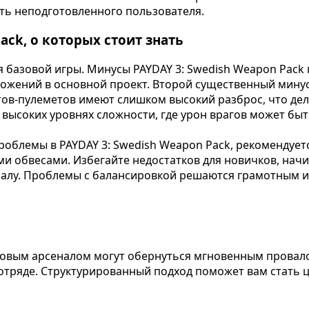
ть неподготовленного пользователя.
ack, о которых стоит знать
базовой игры. Минусы PAYDAY 3: Swedish Weapon Pack п
ложений в основной проект. Второй существенный мину
в-пулеметов имеют слишком высокий разброс, что дела
 высоких уровнях сложности, где урон врагов может бы
облемы в PAYDAY 3: Swedish Weapon Pack, рекомендует
и обвесами. Избегайте недостатков для новичков, начин
налу. Проблемы с балансировкой решаются грамотным и
 новым арсеналом могут обернуться мгновенным провал
 отряде. Структурированный подход поможет вам стать