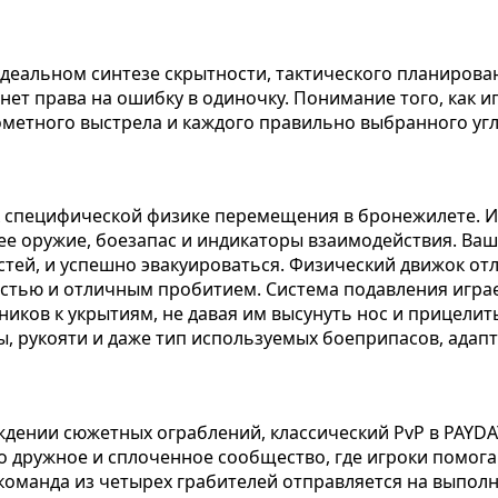
идеальном синтезе скрытности, тактического планирова
нет права на ошибку в одиночку. Понимание того, как и
ометного выстрела и каждого правильно выбранного угл
 к специфической физике перемещения в бронежилете. 
ее оружие, боезапас и индикаторы взаимодействия. Ваш
стей, и успешно эвакуироваться. Физический движок от
стью и отличным пробитием. Система подавления играе
иков к укрытиям, не давая им высунуть нос и прицелит
, рукояти и даже тип используемых боеприпасов, адапт
дении сюжетных ограблений, классический PvP в PAYDAY
 дружное и сплоченное сообщество, где игроки помогаю
е команда из четырех грабителей отправляется на выпол