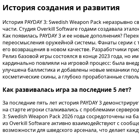
История создания и развития
История PAYDAY 3: Swedish Weapon Pack неразрывно св
части. Студия Overkill Software годами создавала эт
Как появилась PAYDAY 3 и ее новые дополнения? Перех
переосмысления оружейной системы. Фанаты серии с т
его возвращения в новом качестве. Разработчики при
Релиз базовой игры состоялся в конце 2023 года, но 
кардинально повлияли на игровой процесс: была внед
улучшена баллистика и добавлены новые механики по
косметические скины, а глубоко проработанные ствол
Как развивалась игра за последние 5 лет?
За последние пять лет история PAYDAY 3 демонстрируе
на старте игроки сталкивались с проблемами серверов
3: Swedish Weapon Pack 2026 года сосредоточены на б
из Overkill Software активно взаимодействуют с соо
возможности для шведского арсенала, что делает кажд