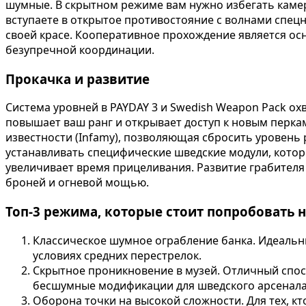
шумные. В скрытном режиме вам нужно избегать каме
вступаете в открытое противостояние с волнами спец
своей красе. Кооперативное прохождение является ос
безупречной координации.
Прокачка и развитие
Система уровней в PAYDAY 3 и Swedish Weapon Pack ох
повышает ваш ранг и открывает доступ к новым перка
известности (Infamy), позволяющая сбросить уровень
устанавливать специфические шведские модули, которы
увеличивает время прицеливания. Развитие грабителя
броней и огневой мощью.
Топ-3 режима, которые стоит попробовать 
Классическое шумное ограбление банка. Идеальны
условиях средних перестрелок.
Скрытное проникновение в музей. Отличный спос
бесшумные модификации для шведского арсенала
Оборона точки на высокой сложности. Для тех, к