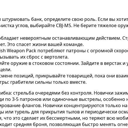
 штурмовать банк, определите свою роль. Если вы хоти
чистка углов, выбирайте CBJ-MS. Не берите тяжелое ору
бладает невероятным останавливающим действием. Стре
вет. Это спасет жизни вашей команде.
sh Weapon Pack потребляют патроны с огромной скорост
ызывать их сброс с вертолета.
йте оружие в стоковом состоянии. Зайдите в верстак и
цели.
смене позиций, прикрывайте товарищей, пока они взаим
гры: грабители сильны только вместе.
ибка: стрельба очередями без контроля. Новички зажим
ди по 3-5 патронов или одиночные выстрелы, особенно 
ирование флангов. Новички концентрируются только на ф
нды или турель для прикрытия тылов и периодически ос
 что это сделает их бессмертными, но теряют всю моби
ходит средняя броня, позволяющая быстро менять огне