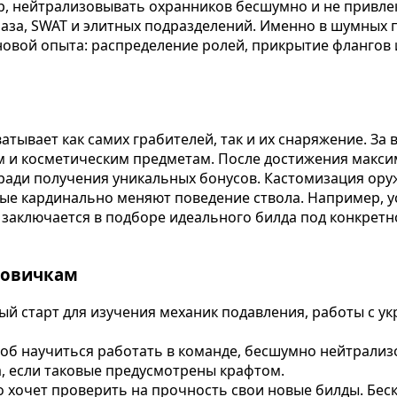
р, нейтрализовывать охранников бесшумно и не привл
наза, SWAT и элитных подразделений. Именно в шумных 
новой опыта: распределение ролей, прикрытие флангов
ватывает как самих грабителей, так и их снаряжение. З
м и косметическим предметам. После достижения макси
 ради получения уникальных бонусов. Кастомизация ору
е кардинально меняют поведение ствола. Например, уст
 заключается в подборе идеального билда под конкретн
новичкам
й старт для изучения механик подавления, работы с у
об научиться работать в команде, бесшумно нейтрали
, если таковые предусмотрены крафтом.
то хочет проверить на прочность свои новые билды. Бес