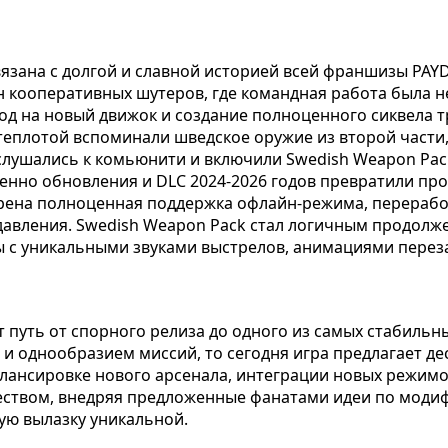
язана с долгой и славной историей всей франшизы PAYDA
алон кооперативных шутеров, где командная работа была
од на новый движок и создание полноценного сиквела т
еплотой вспоминали шведское оружие из второй части, 
слушались к комьюнити и включили Swedish Weapon Pac
именно обновления и DLC 2024-2026 годов превратили 
рена полноценная поддержка офлайн-режима, переработ
давления. Swedish Weapon Pack стал логичным продолж
ы с уникальными звуками выстрелов, анимациями перез
т путь от спорного релиза до одного из самых стабиль
 и однообразием миссий, то сегодня игра предлагает д
алансировке нового арсенала, интеграции новых режимо
бществом, внедряя предложенные фанатами идеи по моди
ую вылазку уникальной.