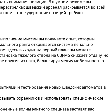
екать внимания полиции. В шумном режиме вы
перестрелках шведский арсенал раскрывается во всей
 и совместное удержание позиций требуют
а выполнение миссий вы получаете опыт, который
мального ранга открывается система печально
жия здесь выходит на первый план: вы можете
ановка тяжелого ствола на CBJ-MS снижает отдачу, но
ое оружие из пака, балансируя между мобильностью,
крытиями и тестирования новых шведских автоматов в
зовывать охранников и использовать специфические
конечные волны элитного спецназа заставят вас