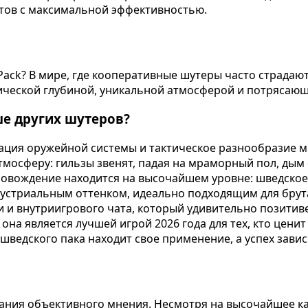
тов с максимальной эффективностью.
Pack? В мире, где кооперативные шутеры часто страдаю
тической глубиной, уникальной атмосферой и потряса
ше других шутеров?
ация оружейной системы и тактическое разнообразие м
мосферу: гильзы звенят, падая на мраморный пол, дым
ровождение находится на высочайшем уровне: шведское
дустриальным оттенком, идеально подходящим для брут
 и внутриигрового чата, который удивительно позитив
 она является лучшей игрой 2026 года для тех, кто цен
шведского пака находит свое применение, а успех завис
ания объективного мнения. Несмотря на высочайшее ка