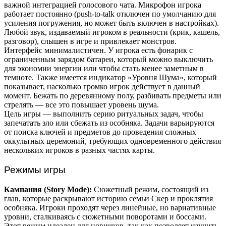
важной интеграцией голосового чата. Микрофон игрока
работает постоянно (push-to-talk отключен по умолчанию для
усиления погружения, но может быть включен в настройках).
Любой звук, издаваемый игроком в реальности (крик, кашель,
разговор), слышен в игре и привлекает монстров.
Интерфейс минималистичен. У игрока есть фонарик с
ограниченным зарядом батареи, который можно выключить
для экономии энергии или чтобы стать менее заметным в
темноте. Также имеется индикатор «Уровня Шума», который
показывает, насколько громко игрок действует в данный
момент. Бежать по деревянному полу, разбивать предметы или
стрелять — все это повышает уровень шума.
Цель игры — выполнить серию ритуальных задач, чтобы
запечатать зло или сбежать из особняка. Задачи варьируются
от поиска ключей и предметов до проведения сложных
оккультных церемоний, требующих одновременного действия
нескольких игроков в разных частях карты.
Режимы игры
Кампания (Story Mode):
Сюжетный режим, состоящий из
глав, которые раскрывают историю семьи Скер и проклятия
особняка. Игроки проходят через линейные, но вариативные
уровни, сталкиваясь с сюжетными поворотами и боссами.
Этот режим идеален для новичков, так как позволяет изучить