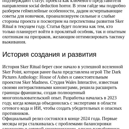
подтверждают статус проекта как ключевого представителя
направления social deduction horror. В этом гайде мы подробно
разберем геймплейные особенности, дадим исчерпывающие
советы для новичков, проанализируем сильные и слабые
стороны проекта и посмотрим на перспективы развития Sker
Ritual в текущем году. Статья будет полезна как тем, кто
только планирует войти в проклятый особняк, так и опытным
охотникам на призраков, желающим оптимизировать тактику
выживания.
История создания и развития
История Sker Ritual берет свое начало в успешной вселенной
Sker Point, которая ранее была представлена игрой The Dark
Pictures Anthology: House of Ashes и самостоятельным
проектом Sker Madness. Студия Wales Interactive, известная
своими интерактивными киноиграми, решила расширить
границы франшизы, создав полноценный
многопользовательский опыт. Разработка началась в 2023
году, когда команда объединилась с экспертами в области
сетевого кода и ИИ, чтобы создать убедительных и опасных
противников.
Официальный релиз состоялся в конце 2024 года. Первые
месяцы игра сталкивалась с проблемами балансировки
сложности и сетевой синхронизации, однако разработчики