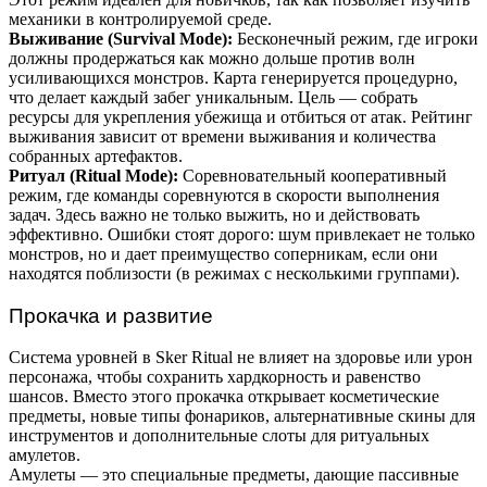
механики в контролируемой среде.
Выживание (Survival Mode):
Бесконечный режим, где игроки
должны продержаться как можно дольше против волн
усиливающихся монстров. Карта генерируется процедурно,
что делает каждый забег уникальным. Цель — собрать
ресурсы для укрепления убежища и отбиться от атак. Рейтинг
выживания зависит от времени выживания и количества
собранных артефактов.
Ритуал (Ritual Mode):
Соревновательный кооперативный
режим, где команды соревнуются в скорости выполнения
задач. Здесь важно не только выжить, но и действовать
эффективно. Ошибки стоят дорого: шум привлекает не только
монстров, но и дает преимущество соперникам, если они
находятся поблизости (в режимах с несколькими группами).
Прокачка и развитие
Система уровней в Sker Ritual не влияет на здоровье или урон
персонажа, чтобы сохранить хардкорность и равенство
шансов. Вместо этого прокачка открывает косметические
предметы, новые типы фонариков, альтернативные скины для
инструментов и дополнительные слоты для ритуальных
амулетов.
Амулеты — это специальные предметы, дающие пассивные