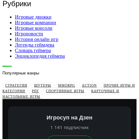
Рубрики
Игровые движки
Игровые компании
Игровые консоли
Игроновости
История онлайн игр
Легенды геймдева
Словарь геймера
Энциклопедия геймера
Популярные жанры
СТРАТЕГИИ
ШУТЕРЫ
MMORPG
ACTION
ПРОЧИЕ ИГРЫ И
КАТЕГОРИИ
РПГ
СПОРТИВНЫЕ ИГРЫ
КАРТОЧНЫЕ И
НАСТОЛЬНЫЕ ИГРЫ
Игросуп на Дзен
1 141 подписчик