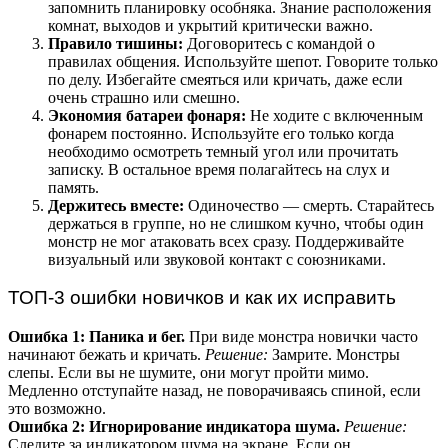
запомнить планировку особняка. Знание расположения
комнат, выходов и укрытий критически важно.
Правило тишины:
Договоритесь с командой о
правилах общения. Используйте шепот. Говорите только
по делу. Избегайте смеяться или кричать, даже если
очень страшно или смешно.
Экономия батареи фонаря:
Не ходите с включенным
фонарем постоянно. Используйте его только когда
необходимо осмотреть темный угол или прочитать
записку. В остальное время полагайтесь на слух и
память.
Держитесь вместе:
Одиночество — смерть. Старайтесь
держаться в группе, но не слишком кучно, чтобы один
монстр не мог атаковать всех сразу. Поддерживайте
визуальный или звуковой контакт с союзниками.
ТОП-3 ошибки новичков и как их исправить
Ошибка 1: Паника и бег.
При виде монстра новички часто
начинают бежать и кричать.
Решение:
Замрите. Монстры
слепы. Если вы не шумите, они могут пройти мимо.
Медленно отступайте назад, не поворачиваясь спиной, если
это возможно.
Ошибка 2: Игнорирование индикатора шума.
Решение:
Следите за индикатором шума на экране. Если он