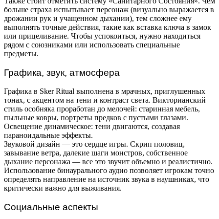
Также стоит отметить систему «Санитарного Состояния». Чем
больше страха испытывает персонаж (визуально выражается в
дрожании рук и учащенном дыхании), тем сложнее ему
выполнять точные действия, такие как вставка ключа в замок
или прицеливание. Чтобы успокоиться, нужно находиться
рядом с союзниками или использовать специальные
предметы.
Графика, звук, атмосфера
Графика в Sker Ritual выполнена в мрачных, приглушенных
тонах, с акцентом на тени и контраст света. Викторианский
стиль особняка проработан до мелочей: старинная мебель,
пыльные ковры, портреты предков с пустыми глазами.
Освещение динамическое: тени двигаются, создавая
параноидальные эффекты.
Звуковой дизайн — это сердце игры. Скрип половиц,
завывание ветра, далекие шаги монстров, собственное
дыхание персонажа — все это звучит объемно и реалистично.
Использование бинаурального аудио позволяет игрокам точно
определять направление на источник звука в наушниках, что
критически важно для выживания.
Социальные аспекты