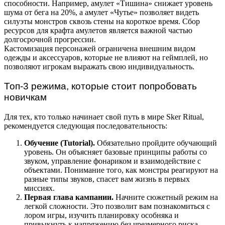
способности. Например, амулет «Тишина» снижает уровень
шума от бега на 20%, а амулет «Чутье» позволяет видеть
силуэты монстров сквозь стены на короткое время. Сбор
ресурсов для крафта амулетов является важной частью
долгосрочной прогрессии.
Кастомизация персонажей ограничена внешним видом
одежды и аксессуаров, которые не влияют на геймплей, но
позволяют игрокам выражать свою индивидуальность.
Топ-3 режима, которые стоит попробовать
новичкам
Для тех, кто только начинает свой путь в мире Sker Ritual,
рекомендуется следующая последовательность:
Обучение (Tutorial).
Обязательно пройдите обучающий
уровень. Он объясняет базовые принципы работы со
звуком, управление фонариком и взаимодействие с
объектами. Понимание того, как монстры реагируют на
разные типы звуков, спасет вам жизнь в первых
миссиях.
Первая глава кампании.
Начните сюжетный режим на
легкой сложности. Это позволит вам познакомиться с
лором игры, изучить планировку особняка и
привыкнуть к напряжению без чрезмерного риска