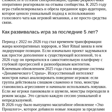
оперативно реагировали на отзывы сообщества. К 2025 году
игра стабилизировалась и обрела преданное ядро аудитории,
которое ценило уникальный подход к использованию
голосового чата как игровой механики, а не просто средства
связи.
Как развивалась игра за последние 5 лет?
Период с 2022 по 2026 год стал временем трансформации
жанра кооперативных хорроров, и Sker Ritual заняла в нем
лидирующие позиции. Если изначально проект задумывался
как простое дополнение к существующей вселенной, то к
2026 году он превратился в самостоятельную платформу с
глубокой прогрессией и разнообразным контентом.
Ключевым обновлением 2025 года стало введение системы
«Динамического Страха». Искусственный интеллект
монстров начал анализировать поведение игроков: если
группа действовала слишком слаженно и тихо, монстры
становились агрессивнее и начинали использовать ловушки.
Если же игроки паниковали и шумели, монстры переходили в
режим засады. Это сделало каждую сессию уникальной и
непредсказуемой.
В 2026 году было выпущено масштабное обновление «Эхо
Прошлого», которое добавило новые локации за пределами