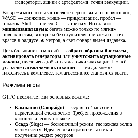
(генераторы, ящики с артефактами, точки эвакуации).
Во время миссии вы управляете персонажем от первого лица:
WASD — движение, мышь — прицеливание, пробел —
прыжок, Shift — присед, C — затаиться. Но главное —
минимизация шума
: бегать можно только по мягким
поверхностям, выстрелы без глушителя привлекают всех
врагов в радиусе 50 метров, а свет фонаря виден издалека.
Цель большинства миссий —
собрать образцы биомассы
,
активировать генераторы
или
уничтожить мутационные
коконы
, после чего добраться до точки эвакуации. Но всё
усложняется
волнами активации
— чем дольше вы
находитесь в комплексе, тем агрессивнее становятся враги.
Режимы игры
GTFO предлагает два основных режима:
Кампания (Campaign)
— серия из 4 миссий с
нарастающей сложностью. Требует прохождения в
хронологическом порядке.
Осада (Siege)
— бесконечный режим, где каждая волна
усложняется. Идеален для отработки тактик и
получения редких ресурсов.