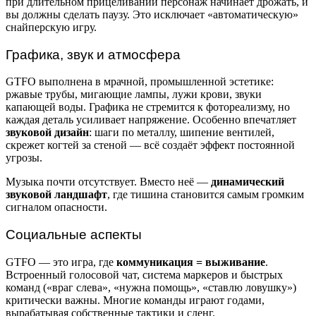
при длительном прицеливании персонаж начинает дрожать, и
вы должны сделать паузу. Это исключает «автоматическую»
снайперскую игру.
Графика, звук и атмосфера
GTFO выполнена в мрачной, промышленной эстетике:
ржавые трубы, мигающие лампы, лужи крови, звуки
капающей воды. Графика не стремится к фотореализму, но
каждая деталь усиливает напряжение. Особенно впечатляет
звуковой дизайн
: шаги по металлу, шипение вентилей,
скрежет когтей за стеной — всё создаёт эффект постоянной
угрозы.
Музыка почти отсутствует. Вместо неё —
динамический
звуковой ландшафт
, где тишина становится самым громким
сигналом опасности.
Социальные аспекты
GTFO — это игра, где
коммуникация = выживание
.
Встроенный голосовой чат, система маркеров и быстрых
команд («враг слева», «нужна помощь», «ставлю ловушку»)
критически важны. Многие команды играют годами,
вырабатывая собственные тактики и сленг.