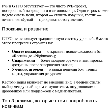
PvP в GTFO отсутствует — это чисто PvE-проект,
построенный на доверии и взаимопомощи. Один игрок может
подсвечивать цели, второй — ставить ловушки, третий —
лечить, четвёртый — прикрывать отступление.
Прокачка и развитие
GTFO не использует традиционную систему уровней. Вместо
этого прогрессия строится на:
Опыте команды
— открывает новые сложности (от
«Recruit» до «Nightmare»);
Снаряжении
— более мощное оружие и экипировка
доступны после завершения этапов;
Умениях игроков
— навыки ведения боя, чтения
карты, управления ресурсами.
Кастомизация включает не внешний вид, а
боевой стиль
:
выбор между снайпером с глушителем, штурмовиком с
дробовиком или поддержкой с медиапакетами.
Топ-3 режима, которые стоит попробовать
новичкам