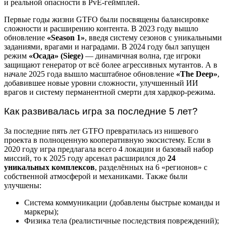
и реальной опасности в PvE-геймплей.
Первые годы жизни GTFO были посвящены балансировке
сложности и расширению контента. В 2023 году вышло
обновление
«Season 1»
, введя систему сезонов с уникальными
заданиями, врагами и наградами. В 2024 году был запущен
режим
«Осада» (Siege)
— динамичная волна, где игроки
защищают генератор от всё более агрессивных мутантов. А в
начале 2025 года вышло масштабное обновление
«The Deep»
,
добавившее новые уровни сложности, улучшенный ИИ
врагов и систему перманентной смерти для хардкор-режима.
Как развивалась игра за последние 5 лет?
За последние пять лет GTFO превратилась из нишевого
проекта в полноценную кооперативную экосистему. Если в
2020 году игра предлагала всего 4 локации и базовый набор
миссий, то к 2025 году арсенал расширился до
24
уникальных комплексов
, разделённых на 6 «регионов» с
собственной атмосферой и механиками. Также были
улучшены:
Система коммуникации (добавлены быстрые команды и
маркеры);
Физика тела (реалистичные последствия повреждений);