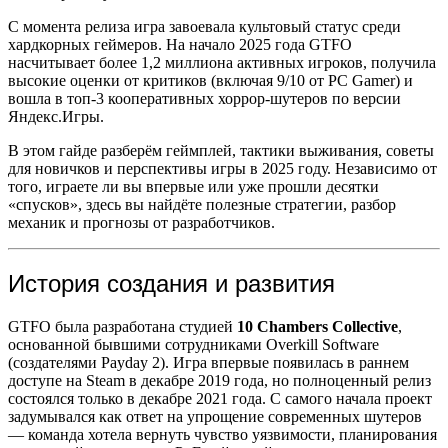
С момента релиза игра завоевала культовый статус среди
хардкорных геймеров. На начало 2025 года GTFO
насчитывает более 1,2 миллиона активных игроков, получила
высокие оценки от критиков (включая 9/10 от PC Gamer) и
вошла в топ-3 кооперативных хоррор-шутеров по версии
Яндекс.Игры.
В этом гайде разберём геймплей, тактики выживания, советы
для новичков и перспективы игры в 2025 году. Независимо от
того, играете ли вы впервые или уже прошли десятки
«спусков», здесь вы найдёте полезные стратегии, разбор
механик и прогнозы от разработчиков.
История создания и развития
GTFO была разработана студией
10 Chambers Collective
,
основанной бывшими сотрудниками Overkill Software
(создателями Payday 2). Игра впервые появилась в раннем
доступе на Steam в декабре 2019 года, но полноценный релиз
состоялся только в декабре 2021 года. С самого начала проект
задумывался как ответ на упрощение современных шутеров
— команда хотела вернуть чувство уязвимости, планирования