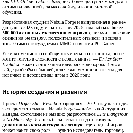
как
EVE Online
и
Star Citizen
, но с более доступным входом и
оптимизированной для массовой аудитории системой
обучения.
Разработанная студией Nebula Forge и выпущенная в раннем
доступе в 2023 году, игра к началу 2026 года набрала более
500 000 активных ежемесячных игроков
, получила высокие
оценки на Steam (89% положительных отзывов) и вошла в
топ-10 самых обсуждаемых MMO по версии PC Gamer.
Если вы мечтаете о свободе космического странника, но не
хотите тонуть в сложности с первых минут, —
Drifter Star:
Evolution
может стать вашим идеальным выбором. В этом
гайде разберём геймплей, ключевые механики, советы для
новичков и перспективы игры в 2026 году.
История создания и развития
Проект
Drifter Star: Evolution
зародился в 2019 году как инди-
эксперимент команды Nebula Forge — небольшой студии из
Канады, состоящей из бывших разработчиков
Elite Dangerous
и
No Man’s Sky
. Их цель была чёткой: создать
живую,
динамичную космическую вселенную
, где каждый игрок
может найти свою роль — будь то исследователь, торговец,