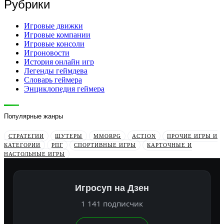
Рубрики
Игровые движки
Игровые компании
Игровые консоли
Игроновости
История онлайн игр
Легенды геймдева
Словарь геймера
Энциклопедия геймера
Популярные жанры
СТРАТЕГИИ
ШУТЕРЫ
MMORPG
ACTION
ПРОЧИЕ ИГРЫ И
КАТЕГОРИИ
РПГ
СПОРТИВНЫЕ ИГРЫ
КАРТОЧНЫЕ И
НАСТОЛЬНЫЕ ИГРЫ
Игросуп на Дзен
1 141 подписчик