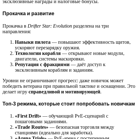
эксклюзивные награды и налоговые бонусы.
Прокачка и развитие
Прокачка в
Drifter Star: Evolution
разделена на три
направления:
Навыки пилота
— повышают эффективность щитов,
ускоряют перезарядку оружия.
Технологии корабля
— открывают новые модули,
двигатели, системы маскировки.
Репутация с фракциями
— даёт доступ к
эксклюзивным кораблям и заданиям.
Уровни не ограничивают прогресс: даже новичок может
победить ветерана при правильной тактике и оснащении. Это
делает игру
справедливой и мотивирующей
.
Топ-3 режима, которые стоит попробовать новичкам
«First Drift»
— обучающий PvE-сценарий с
пошаговыми заданиями.
«Trade Routes»
— безопасная торговля между
станциями (идеально для заработка).
«Arena Trials»
— PvE-арена с постепенным