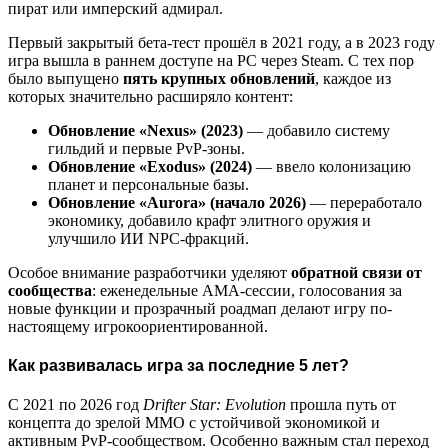
пират или имперский адмирал.
Первый закрытый бета-тест прошёл в 2021 году, а в 2023 году
игра вышла в раннем доступе на PC через Steam. С тех пор
было выпущено
пять крупных обновлений
, каждое из
которых значительно расширяло контент:
Обновление «Nexus» (2023)
— добавило систему
гильдий и первые PvP-зоны.
Обновление «Exodus» (2024)
— ввело колонизацию
планет и персональные базы.
Обновление «Aurora» (начало 2026)
— переработало
экономику, добавило крафт элитного оружия и
улучшило ИИ NPC-фракций.
Особое внимание разработчики уделяют
обратной связи от
сообщества
: еженедельные AMA-сессии, голосования за
новые функции и прозрачный роадмап делают игру по-
настоящему игрокоориентированной.
Как развивалась игра за последние 5 лет?
С 2021 по 2026 год
Drifter Star: Evolution
прошла путь от
концепта до зрелой MMO с устойчивой экономикой и
активным PvP-сообществом. Особенно важным стал переход