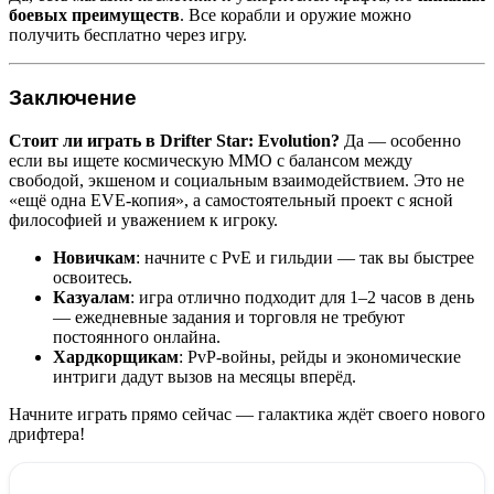
боевых преимуществ
. Все корабли и оружие можно
получить бесплатно через игру.
Заключение
Стоит ли играть в Drifter Star: Evolution?
Да — особенно
если вы ищете космическую MMO с балансом между
свободой, экшеном и социальным взаимодействием. Это не
«ещё одна EVE-копия», а самостоятельный проект с ясной
философией и уважением к игроку.
Новичкам
: начните с PvE и гильдии — так вы быстрее
освоитесь.
Казуалам
: игра отлично подходит для 1–2 часов в день
— ежедневные задания и торговля не требуют
постоянного онлайна.
Хардкорщикам
: PvP-войны, рейды и экономические
интриги дадут вызов на месяцы вперёд.
Начните играть прямо сейчас — галактика ждёт своего нового
дрифтера!
: