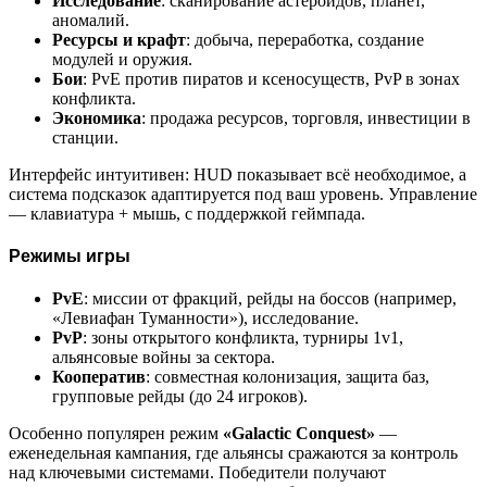
Исследование
: сканирование астероидов, планет,
аномалий.
Ресурсы и крафт
: добыча, переработка, создание
модулей и оружия.
Бои
: PvE против пиратов и ксеносуществ, PvP в зонах
конфликта.
Экономика
: продажа ресурсов, торговля, инвестиции в
станции.
Интерфейс интуитивен: HUD показывает всё необходимое, а
система подсказок адаптируется под ваш уровень. Управление
— клавиатура + мышь, с поддержкой геймпада.
Режимы игры
PvE
: миссии от фракций, рейды на боссов (например,
«Левиафан Туманности»), исследование.
PvP
: зоны открытого конфликта, турниры 1v1,
альянсовые войны за сектора.
Кооператив
: совместная колонизация, защита баз,
групповые рейды (до 24 игроков).
Особенно популярен режим
«Galactic Conquest»
—
еженедельная кампания, где альянсы сражаются за контроль
над ключевыми системами. Победители получают