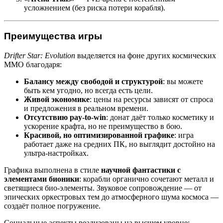
усложнением (без риска потери корабля).
Преимущества игры
Drifter Star: Evolution
выделяется на фоне других космических
MMO благодаря:
Балансу между свободой и структурой
: вы можете
быть кем угодно, но всегда есть цели.
Живой экономике
: цены на ресурсы зависят от спроса
и предложения в реальном времени.
Отсутствию pay-to-win
: донат даёт только косметику и
ускорение крафта, но не преимущество в бою.
Красивой, но оптимизированной графике
: игра
работает даже на средних ПК, но выглядит достойно на
ультра-настройках.
Графика выполнена в стиле
научной фантастики с
элементами бионики
: корабли органично сочетают металл и
светящиеся био-элементы. Звуковое сопровождение — от
эпических оркестровых тем до атмосферного шума космоса —
создаёт полное погружение.
Социальные аспекты реализованы на высшем уровне: