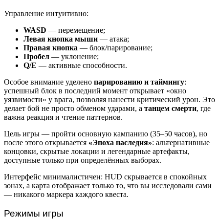
Управление интуитивно:
WASD
— перемещение;
Левая кнопка мыши
— атака;
Правая кнопка
— блок/парирование;
Пробел
— уклонение;
Q/E
— активные способности.
Особое внимание уделено
парированию и таймингу
:
успешный блок в последний момент открывает «окно
уязвимости» у врага, позволяя нанести критический урон. Это
делает бой не просто обменом ударами, а
танцем смерти
, где
важна реакция и чтение паттернов.
Цель игры — пройти основную кампанию (35–50 часов), но
после этого открывается
«Эпоха наследия»
: альтернативные
концовки, скрытые локации и легендарные артефакты,
доступные только при определённых выборах.
Интерфейс минималистичен: HUD скрывается в спокойных
зонах, а карта отображает только то, что вы исследовали сами
— никакого маркера каждого квеста.
Режимы игры