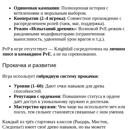
Одиночная кампания
: Полноценная история с
ветвлениями и моральным выбором.
Кооператив (2–4 игрока)
: Совместное прохождение с
распределением ролей (танк, маг, поддержка).
Режим «Испытаний древних»
: Волновой PvE-режим с
рандомными модификаторами (ограниченная
выносливость, удвоенный урон врагов и т.д.).
PvP в игре отсутствует — Knightfall сосредоточена на
личном
эпосе и командном PvE
, а не на соревновании.
Прокачка и развитие
Игра использует
гибридную систему прокачки
:
Уровни (1–60)
: Дают очки навыков для древа
способностей.
Репутация с орденами
: Повышение статуса в ордене
даёт доступ к уникальному оружию и доспехам.
Мастерство оружия
: Чем чаще вы используете меч или
посох, тем сильнее становятся связанные с ним умения.
Каждый из трёх стартовых классов (Рыцарь, Мистик,
Следопыт) имеет своё древо навыков, но вы можете