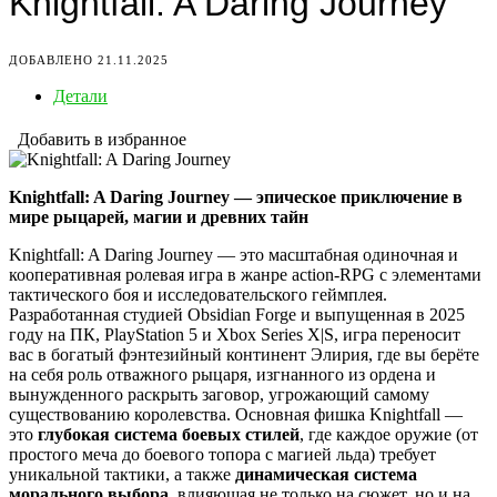
Knightfall: A Daring Journey
ДОБАВЛЕНО 21.11.2025
Детали
Добавить в избранное
Knightfall: A Daring Journey — эпическое приключение в
мире рыцарей, магии и древних тайн
Knightfall: A Daring Journey — это масштабная одиночная и
кооперативная ролевая игра в жанре action-RPG с элементами
тактического боя и исследовательского геймплея.
Разработанная студией Obsidian Forge и выпущенная в 2025
году на ПК, PlayStation 5 и Xbox Series X|S, игра переносит
вас в богатый фэнтезийный континент Элирия, где вы берёте
на себя роль отважного рыцаря, изгнанного из ордена и
вынужденного раскрыть заговор, угрожающий самому
существованию королевства. Основная фишка Knightfall —
это
глубокая система боевых стилей
, где каждое оружие (от
простого меча до боевого топора с магией льда) требует
уникальной тактики, а также
динамическая система
морального выбора
, влияющая не только на сюжет, но и на