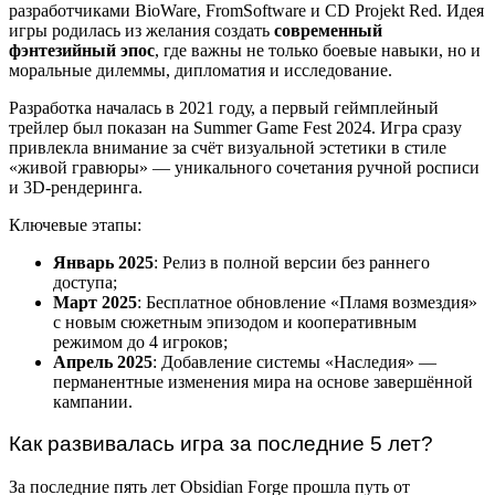
разработчиками BioWare, FromSoftware и CD Projekt Red. Идея
игры родилась из желания создать
современный
фэнтезийный эпос
, где важны не только боевые навыки, но и
моральные дилеммы, дипломатия и исследование.
Разработка началась в 2021 году, а первый геймплейный
трейлер был показан на Summer Game Fest 2024. Игра сразу
привлекла внимание за счёт визуальной эстетики в стиле
«живой гравюры» — уникального сочетания ручной росписи
и 3D-рендеринга.
Ключевые этапы:
Январь 2025
: Релиз в полной версии без раннего
доступа;
Март 2025
: Бесплатное обновление «Пламя возмездия»
с новым сюжетным эпизодом и кооперативным
режимом до 4 игроков;
Апрель 2025
: Добавление системы «Наследия» —
перманентные изменения мира на основе завершённой
кампании.
Как развивалась игра за последние 5 лет?
За последние пять лет Obsidian Forge прошла путь от