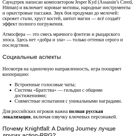
Саундтрек написан композитором Jesper Kyd (Assassin’s Creed,
Hitman) и включает хоровые мотивы, народные инструменты
и оркестровые пассажи. Звук боя продуман до мелочей:
скрежет стали, хруст костей, шепот магии — всё создаёт
эффект полного погружения.
Атмосфера — это смесь мрачного фэнтези и рыцарского
эпоса. Здесь нет «добра и зла» — только оттенки серого и
последствия.
Социальные аспекты
Несмотря на одиночную направленность, игра поощряет
кооперацию:
Встроенные голосовые чаты;
Система «Братства» — гильдии с общими
достижениями;
Совместные испытания с уникальными наградами.
Для российских игроков важна
полная русская
локализация
, включая озвучку ключевых персонажей.
Почему Knightfall: A Daring Journey лучше
других action-RPG?