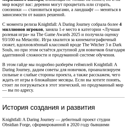
мир вокруг вас: деревни могут процветать или сгорать,
союзники — становиться врагами, а ландшафт — меняться в
зависимости от ваших решений.
С момента релиза Knightfall: A Daring Journey собрала более
4
миллионов игроков
, заняла 1-е место в категории «Лучшая
ролевая игра» на The Game Awards 2025 и получила оценку
93/100 на Metacritic. Игра хвалится за кинематографичный
сюжет, вдохновлённый классикой вроде The Witcher 3 и Dark
Souls, но при этом остаётся доступной для новичков благодаря
адаптивной сложности и продуманной системе обучения.
В этом гайде мы подробно разберём геймплей Knightfall: A
Daring Journey, дадим советы для новичков, проанализируем
сильные и слабые стороны проекта, а также расскажем, чего
ждать от игры в ближайшие месяцы. Если вы хотите понять,
стоит ли погружаться в этот эпический, но продуманный мир
— вы по адресу.
История создания и развития
Knightfall: A Daring Journey — дебютный проект студии
Obsidian Forge, сформированной в 2020 году бывшими