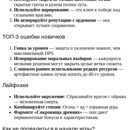
скрытые гроты и руины полны лута.
Используйте парирование
— это ключ к победе над
сильными врагами.
Не игнорируйте репутацию с орденами
— она
открывает лучшее снаряжение.
ТОП-3 ошибки новичков
Гонка за уроном
— защита и уклонение важнее, чем
максимальный DPS.
Игнорирование моральных выборов
— кажущиеся
мелкими решения могут закрыть целые ветки сюжета.
Слишком раннее использование редких ресурсов
—
артефактные камни лучше копить до 40-го уровня.
Лайфхаки
Используйте окружение
: Сбрасывайте врагов с обрыва
— мгновенная смерть.
Комбинируйте стихии
: Огонь + яд = взрывная аура.
Фармите «Сокровища древних»
— они дают
перманентные бонусы к характеристикам.
Как не провалиться в начале игры?