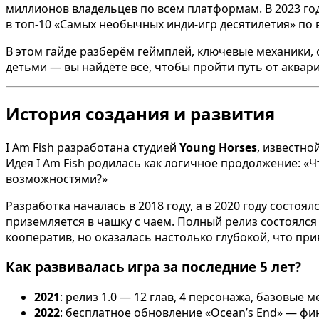
миллионов владельцев по всем платформам. В 2023 го
в топ-10 «Самых необычных инди-игр десятилетия» по 
В этом гайде разберём геймплей, ключевые механики, с
детьми — вы найдёте всё, чтобы пройти путь от аквар
История создания и развития
I Am Fish разработана студией
Young Horses
, известно
Идея I Am Fish родилась как логичное продолжение: «
возможностями?»
Разработка началась в 2018 году, а в 2020 году состо
приземляется в чашку с чаем. Полный релиз состоялся
кооператив, но оказалась настолько глубокой, что пр
Как развивалась игра за последние 5 лет?
2021
: релиз 1.0 — 12 глав, 4 персонажа, базовые м
2022
: бесплатное обновление «Ocean’s End» — фи