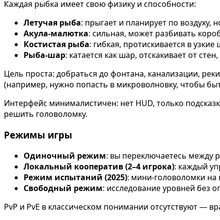
Каждая рыбка имеет свою физику и способности:
Летучая рыба
: прыгает и планирует по воздуху, 
Акула-малютка
: сильная, может разбивать коро
Костистая рыба
: гибкая, протискивается в узкие 
Рыба-шар
: катается как шар, отскакивает от стен
Цель проста: добраться до фонтана, канализации, реки
(например, нужно попасть в микроволновку, чтобы быт
Интерфейс минималистичен: нет HUD, только подсказк
решить головоломку.
Режимы игры
Одиночный режим
: вы переключаетесь между р
Локальный кооператив (2–4 игрока)
: каждый уп
Режим испытаний (2025)
: мини-головоломки на 
Свободный режим
: исследование уровней без о
PvP и PvE в классическом понимании отсутствуют — вра