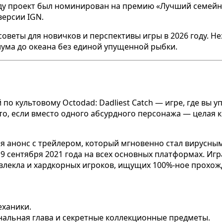
ду проект был номинирован на премию «Лучший семейны
версии IGN.
оветы для новичков и перспективы игры в 2026 году. Нез
иума до океана без единой упущенной рыбки.
й по культовому Octodad: Dadliest Catch — игре, где вы
Что, если вместо одного абсурдного персонажа — целая
ялся анонс с трейлером, который мгновенно стал вирусны
 9 сентября 2021 года на всех основных платформах. И
ивлекла и хардкорных игроков, ищущих 100%-ное прохож
еханики.
нальная глава и секретные коллекционные предметы.