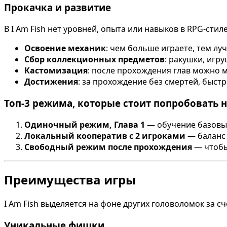
Прокачка и развитие
В I Am Fish нет уровней, опыта или навыков в RPG-стил
Освоение механик
: чем больше играете, тем лу
Сбор коллекционных предметов
: ракушки, игр
Кастомизация
: после прохождения глав можно ме
Достижения
: за прохождение без смертей, быстр
Топ-3 режима, которые стоит попробовать 
Одиночный режим, Глава 1
— обучение базовы
Локальный кооператив с 2 игроками
— баланс 
Свободный режим после прохождения
— чтобы
Преимущества игры
I Am Fish выделяется на фоне других головоломок за 
Уникальные фишки