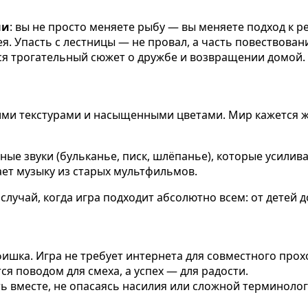
ни
: вы не просто меняете рыбу — вы меняете подход к 
я. Упасть с лестницы — не провал, а часть повествован
тся трогательный сюжет о дружбе и возвращении домой.
ими текстурами и насыщенными цветами. Мир кажется ж
ые звуки (бульканье, писк, шлёпанье), которые усили
ает музыку из старых мультфильмов.
 случай, когда игра подходит абсолютно всем: от детей 
ишка. Игра не требует интернета для совместного прох
ся поводом для смеха, а успех — для радости.
ать вместе, не опасаясь насилия или сложной терминолог