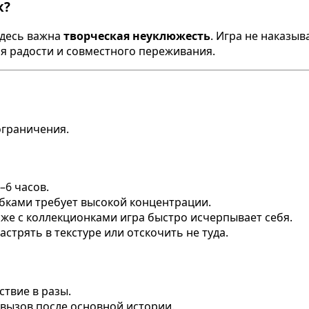
к?
здесь важна
творческая неуклюжесть
. Игра не наказы
ля радости и совместного переживания.
ограничения.
–6 часов.
бками требует высокой концентрации.
даже с коллекционками игра быстро исчерпывает себя.
астрять в текстуре или отскочить не туда.
ствие в разы.
вызов после основной истории.