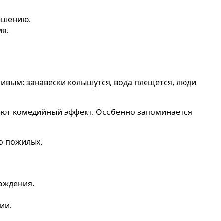
решению.
ия.
ивым: занавески колышутся, вода плещется, люди
вают комедийный эффект. Особенно запоминается
до пожилых.
ождения.
ии.