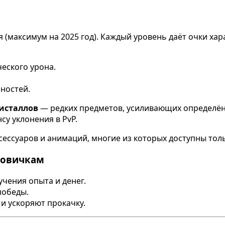
ня (максимум на 2025 год). Каждый уровень даёт очки х
еского урона.
ностей.
исталлов
— редких предметов, усиливающих определённ
су уклонения в PvP.
сессуаров и анимаций, многие из которых доступны тол
новичкам
чения опыта и денег.
победы.
и ускоряют прокачку.