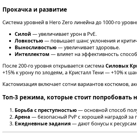
Прокачка и развитие
Система уровней в Hero Zero линейна до 1000-го уров
Силой
— увеличивает урон в PvE.
Ловкостью
— повышает шанс уклонения и критич
Выносливостью
— увеличивает здоровье.
Интеллектом
— влияет на эффективность способ
После 200-го уровня открывается система
Силовых Кр
+15% к урону по злодеям, а Кристалл Тени — +10% к шан
Кастомизация включает сотни вариантов костюмов, ак
Топ-3 режима, которые стоит попробовать 
Борьба с преступностью
— основной способ полу
Арена
— безопасный PvP с хорошей наградой за 
Ежедневные задания
— дают бонусы к ресурсам 