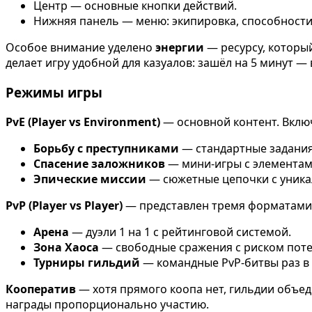
Центр — основные кнопки действий.
Нижняя панель — меню: экипировка, способности,
Особое внимание уделено
энергии
— ресурсу, которы
делает игру удобной для казуалов: зашёл на 5 минут 
Режимы игры
PvE (Player vs Environment)
— основной контент. Вклю
Борьбу с преступниками
— стандартные задания
Спасение заложников
— мини-игры с элементам
Эпические миссии
— сюжетные цепочки с уника
PvP (Player vs Player)
— представлен тремя форматами
Арена
— дуэли 1 на 1 с рейтинговой системой.
Зона Хаоса
— свободные сражения с риском поте
Турниры гильдий
— командные PvP-битвы раз в
Кооператив
— хотя прямого коопа нет, гильдии объе
награды пропорционально участию.