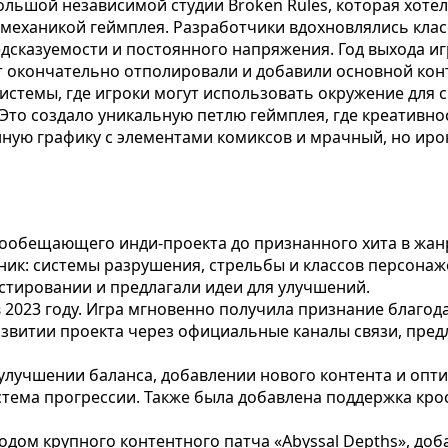
льшой независимой студии Broken Rules, которая хотел
й механикой геймплея. Разработчики вдохновлялись кл
дсказуемости и постоянного напряжения. Год выхода игр
кт окончательно отполировали и добавили основной кон
истемы, где игроки могут использовать окружение для 
. Это создало уникальную петлю геймплея, где креатив
нную графику с элементами комиксов и мрачный, но иро
гообещающего инди-проекта до признанного хита в жанр
ик: системы разрушения, стрельбы и классов персонаж
стировании и предлагали идеи для улучшений.
 2023 году. Игра мгновенно получила признание благод
звитии проекта через официальные каналы связи, предл
а улучшении баланса, добавлении нового контента и оп
стема прогрессии. Также была добавлена поддержка кр
дом крупного контентного патча «Abyssal Depths», до