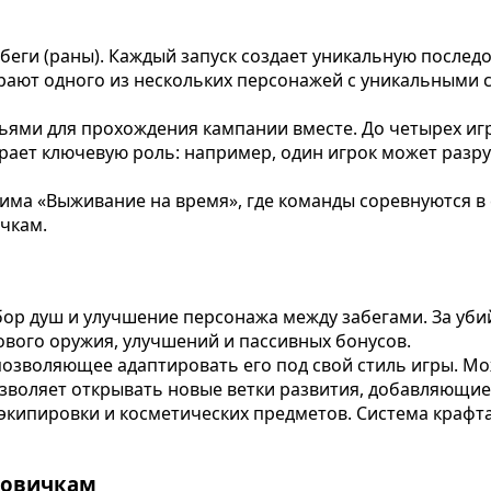
ги (раны). Каждый запуск создает уникальную последов
ают одного из нескольких персонажей с уникальными с
ями для прохождения кампании вместе. До четырех игр
рает ключевую роль: например, один игрок может разру
ма «Выживание на время», где команды соревнуются в 
чкам.
бор душ и улучшение персонажа между забегами. За уби
ового оружия, улучшений и пассивных бонусов.
позволяющее адаптировать его под свой стиль игры. М
озволяет открывать новые ветки развития, добавляющи
экипировки и косметических предметов. Система крафт
новичкам