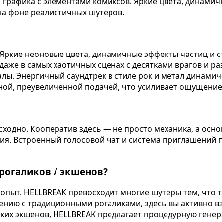
 графика с элементами комиксов. Яркие цвета, динами
на фоне реалистичных шутеров.
. Яркие неоновые цвета, динамичные эффекты частиц и
даже в самых хаотичных сценах с десятками врагов и р
ы. Энергичный саундтрек в стиле рок и метал динамиче
чной, преувеличенной подачей, что усиливает ощущени
ходно. Кооператив здесь — не просто механика, а осно
я. Встроенный голосовой чат и система приглашений п
рогаликов / экшенов?
опыт. HELLBREAK превосходит многие шутеры тем, что т
нению с традиционными рогаликами, здесь вы активно в
ких экшенов, HELLBREAK предлагает процедурную генер