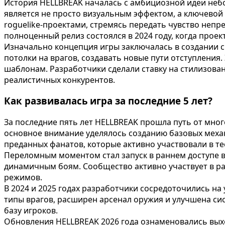
История HELLBREAK началась с амбициозной идеи небо
является не просто визуальным эффектом, а ключево
roguelike-проектами, стремясь передать чувство непре
полноценный релиз состоялся в 2024 году, когда прое
Изначально концепция игры заключалась в создании с
потолки на врагов, создавать новые пути отступления
шаблонам. Разработчики сделали ставку на стилизова
реалистичных конкурентов.
Как развивалась игра за последние 5 лет?
За последние пять лет HELLBREAK прошла путь от мно
основное внимание уделялось созданию базовых механ
преданных фанатов, которые активно участвовали в те
Переломным моментом стал запуск в раннем доступе в
динамичным боям. Сообщество активно участвует в ра
режимов.
В 2024 и 2025 годах разработчики сосредоточились н
типы врагов, расширен арсенал оружия и улучшена си
базу игроков.
Обновления HELLBREAK 2026 года ознаменовались выхо