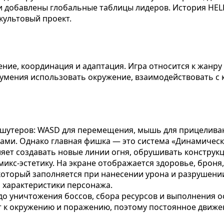
 добавлены глобальные таблицы лидеров. История HELL
культовый проект.
ние, координация и адаптация. Игра относится к жанру 
от умения использовать окружение, взаимодействовать 
я шутеров: WASD для перемещения, мышь для прицелива
тами. Однако главная фишка — это система «Динамичес
оляет создавать новые линии огня, обрушивать конструк
икс-эстетику. На экране отображается здоровье, броня
 который заполняется при нанесении урона и разрушен
 характеристики персонажа.
до уничтожения боссов, сбора ресурсов и выполнения о
т к окружению и поражению, поэтому постоянное движе