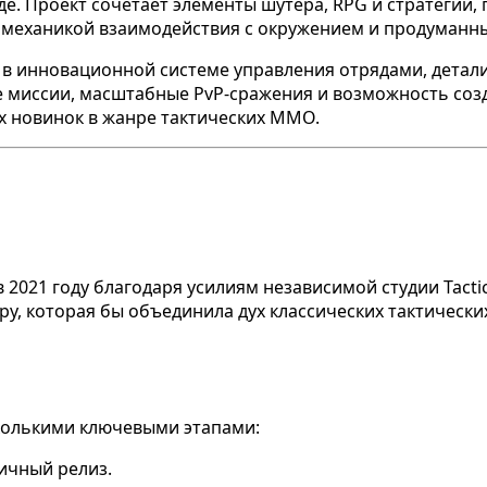
де. Проект сочетает элементы шутера, RPG и стратегии,
й механикой взаимодействия с окружением и продуманн
 в инновационной системе управления отрядами, детал
 миссии, масштабные PvP-сражения и возможность созд
х новинок в жанре тактических MMO.
ет в 2021 году благодаря усилиям независимой студии Tac
гру, которая бы объединила дух классических тактичес
колькими ключевыми этапами:
личный релиз.