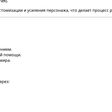
ия).
томизации и усиления персонажа, что делает процесс 
ением.
ой помощи.
мира.
ерез: