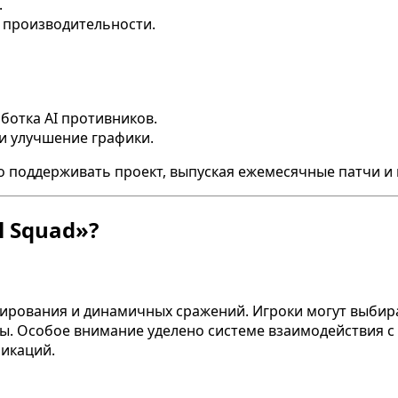
.
я производительности.
ботка AI противников.
и улучшение графики.
 поддерживать проект, выпуская ежемесячные патчи и 
l Squad»?
анирования и динамичных сражений. Игроки могут выби
гры. Особое внимание уделено системе взаимодействия
фикаций.