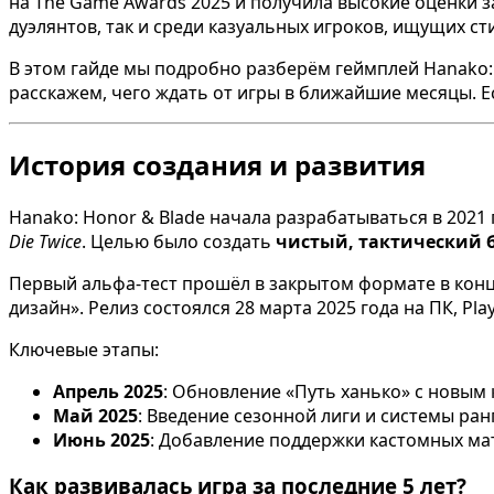
на The Game Awards 2025 и получила высокие оценки з
дуэлянтов, так и среди казуальных игроков, ищущих ст
В этом гайде мы подробно разберём геймплей Hanako: 
расскажем, чего ждать от игры в ближайшие месяцы. Ес
История создания и развития
Hanako: Honor & Blade начала разрабатываться в 2021
Die Twice
. Целью было создать
чистый, тактический 
Первый альфа-тест прошёл в закрытом формате в конце
дизайн». Релиз состоялся 28 марта 2025 года на ПК, PlayS
Ключевые этапы:
Апрель 2025
: Обновление «Путь ханько» с новым
Май 2025
: Введение сезонной лиги и системы ран
Июнь 2025
: Добавление поддержки кастомных ма
Как развивалась игра за последние 5 лет?