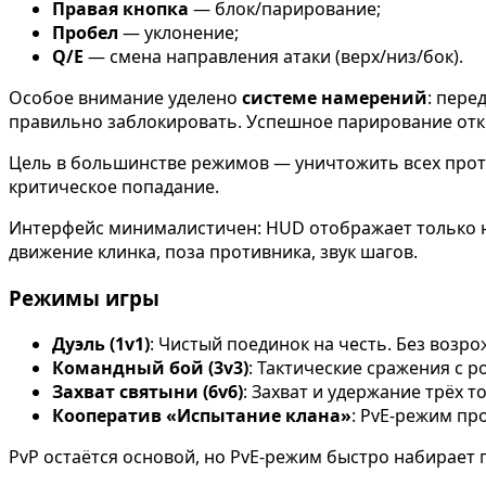
Правая кнопка
— блок/парирование;
Пробел
— уклонение;
Q/E
— смена направления атаки (верх/низ/бок).
Особое внимание уделено
системе намерений
: пере
правильно заблокировать. Успешное парирование отк
Цель в большинстве режимов — уничтожить всех против
критическое попадание.
Интерфейс минималистичен: HUD отображает только на
движение клинка, поза противника, звук шагов.
Режимы игры
Дуэль (1v1)
: Чистый поединок на честь. Без возр
Командный бой (3v3)
: Тактические сражения с р
Захват святыни (6v6)
: Захват и удержание трёх то
Кооператив «Испытание клана»
: PvE-режим пр
PvP остаётся основой, но PvE-режим быстро набирает