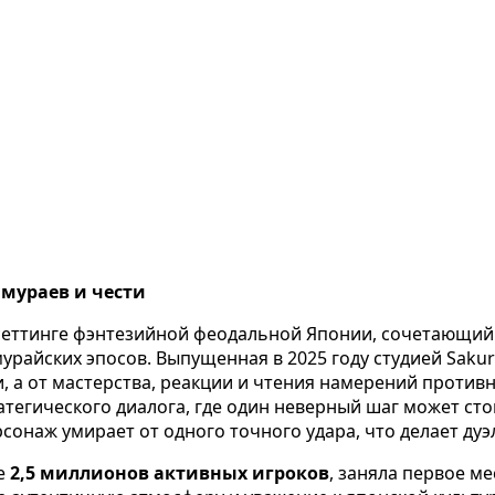
амураев и чести
в сеттинге фэнтезийной феодальной Японии, сочетающи
урайских эпосов. Выпущенная в 2025 году студией Sakur
стики, а от мастерства, реакции и чтения намерений про
ратегического диалога, где один неверный шаг может ст
сонаж умирает от одного точного удара, что делает д
ее
2,5 миллионов активных игроков
, заняла первое м