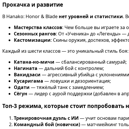
Прокачка и развитие
В Hanako: Honor & Blade
нет уровней и статистики
. 
Мастерства классов
: Чем больше вы играете за 
Сезонных рангов
: От «Ученика» до «Легенды» — 
Кастомизации
: Скины оружия, доспехов, эффект
Каждый из шести классов — это уникальный стиль боя:
Катана-но-мичи
— сбалансированный самурай;
Нагината
— дальний бой с контролем;
Вакидзаси
— агрессивный убийца с уклонениями
Кусаригама
— ловушки и дезориентация;
Одати
— тяжёлый танк с замедлением;
Сёгун
— лидер с аурой поддержки (добавлен в апр
Топ-3 режима, которые стоит попробовать 
Тренировочная дуэль с ИИ
— учит основам парир
Командный бой (новички)
— матчмейкинг тольк