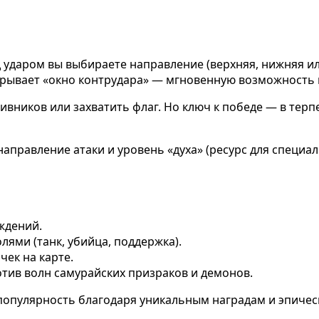
д ударом вы выбираете направление (верхняя, нижняя ил
рывает «окно контрудара» — мгновенную возможность 
ников или захватить флаг. Но ключ к победе — в терпе
правление атаки и уровень «духа» (ресурс для специал
ождений.
олями (танк, убийца, поддержка).
чек на карте.
отив волн самурайских призраков и демонов.
 популярность благодаря уникальным наградам и эпичес