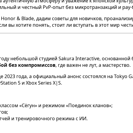
а аутентичную атмосферу и уважение к японской культу
ильный и честный PvP-опыт без микротранзакций и pay-t
Honor & Blade, дадим советы для новичков, проанализи
ли вы хотите понять, стоит ли вступать в этот мир чес
 году небольшой студией Sakura Interactive, основанн
бой без компромиссов
, где важен не лут, а мастерство.
 2023 года, а официальный анонс состоялся на Tokyo G
tation 5 и Xbox Series X|S.
 классом «Сёгун» и режимом «Поединок кланов»;
гов;
тчей и тренировочного режима с ИИ.