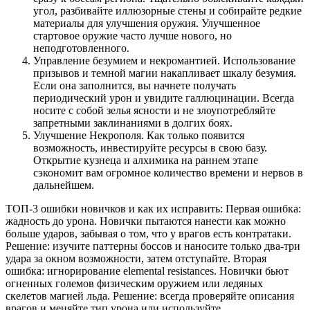
угол, разбивайте иллюзорные стены и собирайте редкие
материалы для улучшения оружия. Улучшенное
стартовое оружие часто лучше нового, но
неподготовленного.
Управление безумием и некромантией. Использование
призывов и темной магии накапливает шкалу безумия.
Если она заполнится, вы начнете получать
периодический урон и увидите галлюцинации. Всегда
носите с собой зелья ясности и не злоупотребляйте
запретными заклинаниями в долгих боях.
Улучшение Некрополя. Как только появится
возможность, инвестируйте ресурсы в свою базу.
Открытие кузнеца и алхимика на раннем этапе
сэкономит вам огромное количество времени и нервов в
дальнейшем.
ТОП-3 ошибки новичков и как их исправить: Первая ошибка:
жадность до урона. Новички пытаются нанести как можно
больше ударов, забывая о том, что у врагов есть контратаки.
Решение: изучите паттерны боссов и наносите только два-три
удара за окном возможности, затем отступайте. Вторая
ошибка: игнорирование elemental resistances. Новички бьют
огненных големов физическим оружием или ледяных
скелетов магией льда. Решение: всегда проверяйте описания
врагов и меняйте тип урона или используйте