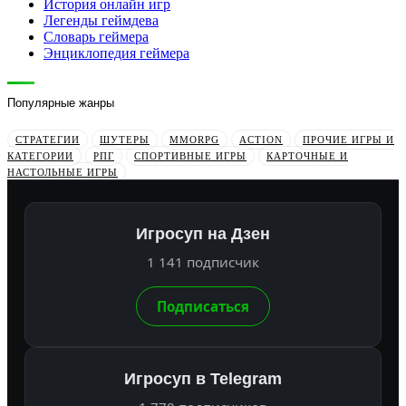
История онлайн игр
Легенды геймдева
Словарь геймера
Энциклопедия геймера
Популярные жанры
СТРАТЕГИИ
ШУТЕРЫ
MMORPG
ACTION
ПРОЧИЕ ИГРЫ И
КАТЕГОРИИ
РПГ
СПОРТИВНЫЕ ИГРЫ
КАРТОЧНЫЕ И
НАСТОЛЬНЫЕ ИГРЫ
Игросуп на Дзен
1 141 подписчик
Подписаться
Игросуп в Telegram