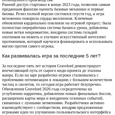
Ранний доступ стартовал в конце 2023 года, позволив самым
преданным фанатам оценить базовые механики и первые
биомы. Релиз полной версии состоялся спустя год, и игра
мгновенно покорила сердца миллионов. Ключевые
обновления кардинально повлияли на игровой процесс: была
полностью переработана система баланса урона, добавлены
новые ветки некромантии, внедрена система гильдий
охотников на нежить и улучшен искусственный интеллект
противников, который научился фланкировать и использовать
магию против самого игрока.
Как развивалась игра за последние 5 лет?
За последние пять лет история Gravelord демонстрирует
впечатляющий путь от сырого инди-проекта до эталона
жанра. Если на заре разработки игроки сталкивались с
проблемами оптимизации в локациях с большим количеством
частиц и скелетов, то сегодня игра работает безупречно.
Обновления Gravelord 2026 года сосредоточены на
углублении нарратива, добавлении новых финальных боссов,
расширении карты мира и внедрении сезонных событий,
связанных с лунными затмениями. Разработчики активно
взаимодействуют с сообществом, внедряя предложенные
игроками идеи по улучшению пользовательского интерфейса