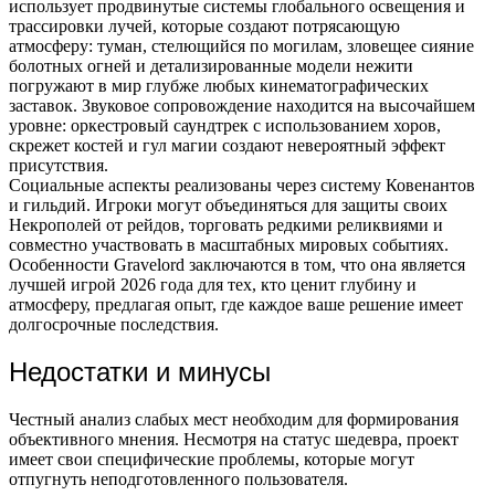
использует продвинутые системы глобального освещения и
трассировки лучей, которые создают потрясающую
атмосферу: туман, стелющийся по могилам, зловещее сияние
болотных огней и детализированные модели нежити
погружают в мир глубже любых кинематографических
заставок. Звуковое сопровождение находится на высочайшем
уровне: оркестровый саундтрек с использованием хоров,
скрежет костей и гул магии создают невероятный эффект
присутствия.
Социальные аспекты реализованы через систему Ковенантов
и гильдий. Игроки могут объединяться для защиты своих
Некрополей от рейдов, торговать редкими реликвиями и
совместно участвовать в масштабных мировых событиях.
Особенности Gravelord заключаются в том, что она является
лучшей игрой 2026 года для тех, кто ценит глубину и
атмосферу, предлагая опыт, где каждое ваше решение имеет
долгосрочные последствия.
Недостатки и минусы
Честный анализ слабых мест необходим для формирования
объективного мнения. Несмотря на статус шедевра, проект
имеет свои специфические проблемы, которые могут
отпугнуть неподготовленного пользователя.