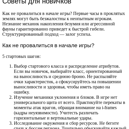
Советы для новичков
Как не провалиться в начале игры? Первые часы в проклятых
землях могут быть безжалостны к неопытным игрокам.
Незнание механик накопления безумия или агрессивной
фауны гарантированно приведет к быстрой гибели.
Структурированный подход — залог успеха.
Как не провалиться в начале игры?
5 стартовых шагов:
Выбор стартового класса и распределение атрибутов.
Если вы новичок, выбирайте класс, ориентированный
на выносливость и среднюю броню. Не распыляйте
очки характеристик, а сфокусируйтесь на повышении
выносливости и здоровья, чтобы иметь право на
ошибку.
Изучение механики уклонения и блоков. В игре нет
универсального щита от всего. Практикуйте перекаты в
моменты атак врагов, обращая внимание на i-frames
(кадры неуязвимости). Учитесть различать
горизонтальные и вертикальные удары.
Исследование окружения и сбор ресурсов. Не бегите
сразу к боссам региона. Тщательно обыскивайте каждый