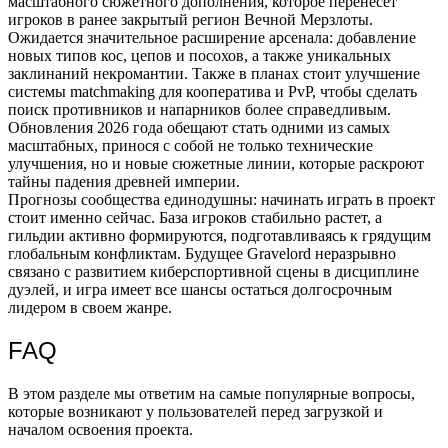
масштабного сюжетного дополнения, которое перенесет
игроков в ранее закрытый регион Вечной Мерзлоты.
Ожидается значительное расширение арсенала: добавление
новых типов кос, цепов и посохов, а также уникальных
заклинаний некромантии. Также в планах стоит улучшение
системы matchmaking для кооператива и PvP, чтобы сделать
поиск противников и напарников более справедливым.
Обновления 2026 года обещают стать одними из самых
масштабных, принося с собой не только технические
улучшения, но и новые сюжетные линии, которые раскроют
тайны падения древней империи.
Прогнозы сообщества единодушны: начинать играть в проект
стоит именно сейчас. База игроков стабильно растет, а
гильдии активно формируются, подготавливаясь к грядущим
глобальным конфликтам. Будущее Gravelord неразрывно
связано с развитием киберспортивной сцены в дисциплине
дуэлей, и игра имеет все шансы остаться долгосрочным
лидером в своем жанре.
FAQ
В этом разделе мы ответим на самые популярные вопросы,
которые возникают у пользователей перед загрузкой и
началом освоения проекта.