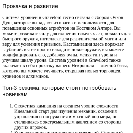
Прокачка и развитие
Система уровней в Gravelord тесно связана с сбором Очков
Душ, которые выпадают из врагов и используются для
повышения основных атрибутов на Костяном Алтаре. Вы
можете развивать силу для ношения тяжелых лат, ловкость для
быстрого оружия, интеллект для разрушительной магии или
веру для усиления призывов. Кастомизация здесь поражает
глубиной: вы не просто находите новое оружие, вы можете
модифицировать его, добавляя руны, меняя тип урона и
улучшая шкалу урона. Система уровней в Gravelord также
включает в себя прокачку вашего Некрополя — личной базы,
которую вы можете улучшать, открывая новых торговцев,
кузнецов и алхимиков.
Топ-3 режима, которые стоит попробовать
новичкам
Сюжетная кампания на среднем уровне сложности.
Идеальный старт для изучения механик, освоения
управления и погружения в мрачный лор мира, не
сталкиваясь с экстремальным давлением со стороны
других игроков.
Кооперативное прохождение подземелий. Отличный