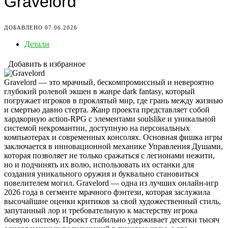
Gravelord
ДОБАВЛЕНО 07.06.2026
Детали
Добавить в избранное
Gravelord — это мрачный, бескомпромиссный и невероятно
глубокий ролевой экшен в жанре dark fantasy, который
погружает игроков в проклятый мир, где грань между жизнью
и смертью давно стерта. Жанр проекта представляет собой
хардкорную action-RPG с элементами soulslike и уникальной
системой некромантии, доступную на персональных
компьютерах и современных консолях. Основная фишка игры
заключается в инновационной механике Управления Душами,
которая позволяет не только сражаться с легионами нежити,
но и подчинять их волю, использовать их останки для
создания уникального оружия и буквально становиться
повелителем могил. Gravelord — одна из лучших онлайн-игр
2026 года в сегменте мрачного фэнтези, которая заслужила
высочайшие оценки критиков за свой художественный стиль,
запутанный лор и требовательную к мастерству игрока
боевую систему. Проект стабильно удерживает десятки тысяч