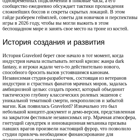
одновременных подключений в пиковые часы, а его
сообщество ежедневно обсуждает тактики прохождения
сложнейших боссов и секреты скрытых локаций. В этом
гайде разберем геймплей, советы для новичков и перспективы
игры в 2026 году, чтобы вы могли выжить в этом
беспощадном мире и занять свое место на троне из костей.
История создания и развития
История Gravelord берет свое начало в тот момент, когда
индустрия начала испытывать легкий кризис жанра dark
fantasy, и игроки ждали чего-то действительно нового,
способного бросить вызов устоявшимся канонам.
Независимая студия-разработчик, состоящая из ветеранов
индустрии и страстных фанатов мрачных миров, задалась
амбициозной целью: создать проект, который объединит
тактическую глубину классических ролевых экшенов с
уникальной тематикой смерти, некрополисов и забытой
магии. Как появилась Gravelord? Изначально это был
небольшой концепт-документ и демо-версия, представленная
на закрытом фестивале независимых игр. Мрачная атмосфера,
гнетущий саундтрек и инновационная механика призыва
павших врагов произвели настоящий фурор, что позволило
студии привлечь необходимое финансирование для
полноценного производства.