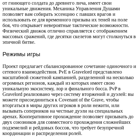
от гниющего солдата до древнего лича, имеет свои
уникальные движения. Механика Управления Душами
позволяет вам собирать эссенцию с павших врагов и
использовать ее для временного призыва их теней на поле
боя, что открывает невероятные тактические возможности.
Физический движок отлично справляется с отображением
массовых сражений, где десятки скелетов могут столкнуться в
эпичной битве.
Режимы игры
Проект предлагает сбалансированное сочетание одиночного и
сетевого взаимодействия. PvE в Gravelord представлено
масштабной сюжетной кампанией, разделенной на несколько
огромных регионов, каждый из которых имеет свою
уникальную экосистему, лор и финального босса. PvP в
Gravelord реализовано через систему вторжений и дуэлей: вы
можете присоединиться к Covenant of the Grave, чтобы
вторгаться в миры других игроков в роли нежити, или
вызывать соперников на честные дуэли на специальных
аренах. Кооперативное прохождение позволяет призывать до
двух союзников для совместного прохождения сложнейших
подземелий и рейдовых боссов, что требует безупречной
координации и распределения ролей.