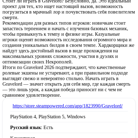
Стоит ли играть в Gravelord? Безусловно, да. Это идеальный
проект для тех, кто ищет настоящий вызов, возможность
погрузиться в мрачный лор и почувствовать себя повелителем
смерти.
Рекомендации для разных типов игроков: новичкам стоит
запастись терпением и начать с изучения базовых механик,
чтобы привыкнуть к темпу и физике игры. Казуальные
игроки оценят возможность исследования огромного мира и
создания уникальных билдов в своем темпе. Хардкорщики же
найдут здесь достойный вызов в виде прохождения на
максимальных уровнях сложности, участия в дуэлях и
оптимизации своих Некрополей.
Итоги по Gravelord 2026 подтверждают, что качественные
ролевые экшены не устаревают, а при правильном подходе
выглядят свежо и невероятно стильно. Начать играть в
Gravelord — значит открыть для себя мир, где каждая смерть
— это лишь урок, а каждая победа приносит ни с чем не
сравнимое удовлетворение.
:
https://store.steampowered.com/app/1823990/Gravelord/
PlayStation 4, PlayStation 5, Windows
Русский язык
: Есть