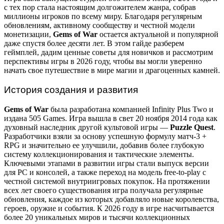
с тех пор стала настоящим долгожителем жанра, собрав
миллионы игроков по всему миру. Благодаря регулярным
обновлениям, активному сообществу и честной модели
монетизации,
Gems of War
остается актуальной и популярной
даже спустя более десяти лет. В этом гайде разберем
геймплей, дадим ценные советы для новичков и рассмотрим
перспективы игры в 2026 году, чтобы вы могли уверенно
начать свое путешествие в мире магии и драгоценных камней.
История создания и развития
Gems of War
была разработана компанией Infinity Plus Two и
издана 505 Games. Игра вышла в свет 20 ноября 2014 года как
духовный наследник другой культовой игры —
Puzzle Quest
.
Разработчики взяли за основу успешную формулу матч-3 +
RPG и значительно ее улучшили, добавив более глубокую
систему коллекционирования и тактические элементы.
Ключевыми этапами в развитии игры стали выпуск версии
для PC и консолей, а также переход на модель free-to-play с
честной системой внутриигровых покупок. На протяжении
всех лет своего существования игра получала регулярные
обновления, каждое из которых добавляло новые королевства,
героев, оружие и события. К 2026 году в игре насчитывается
более 20 уникальных миров и тысячи коллекционных