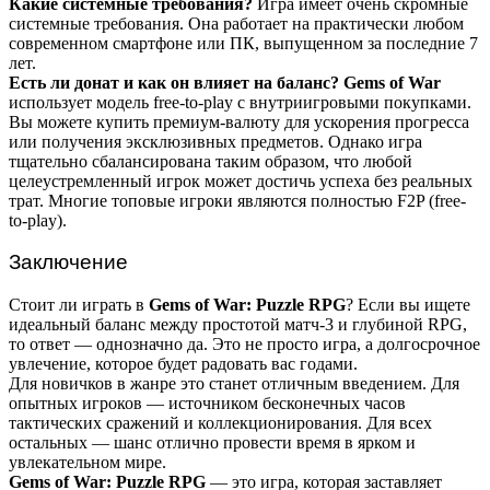
Какие системные требования?
Игра имеет очень скромные
системные требования. Она работает на практически любом
современном смартфоне или ПК, выпущенном за последние 7
лет.
Есть ли донат и как он влияет на баланс?
Gems of War
использует модель free-to-play с внутриигровыми покупками.
Вы можете купить премиум-валюту для ускорения прогресса
или получения эксклюзивных предметов. Однако игра
тщательно сбалансирована таким образом, что любой
целеустремленный игрок может достичь успеха без реальных
трат. Многие топовые игроки являются полностью F2P (free-
to-play).
Заключение
Стоит ли играть в
Gems of War: Puzzle RPG
? Если вы ищете
идеальный баланс между простотой матч-3 и глубиной RPG,
то ответ — однозначно да. Это не просто игра, а долгосрочное
увлечение, которое будет радовать вас годами.
Для новичков в жанре это станет отличным введением. Для
опытных игроков — источником бесконечных часов
тактических сражений и коллекционирования. Для всех
остальных — шанс отлично провести время в ярком и
увлекательном мире.
Gems of War: Puzzle RPG
— это игра, которая заставляет