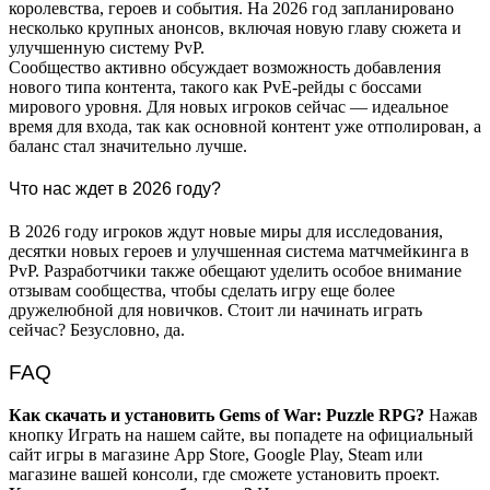
королевства, героев и события. На 2026 год запланировано
несколько крупных анонсов, включая новую главу сюжета и
улучшенную систему PvP.
Сообщество активно обсуждает возможность добавления
нового типа контента, такого как PvE-рейды с боссами
мирового уровня. Для новых игроков сейчас — идеальное
время для входа, так как основной контент уже отполирован, а
баланс стал значительно лучше.
Что нас ждет в 2026 году?
В 2026 году игроков ждут новые миры для исследования,
десятки новых героев и улучшенная система матчмейкинга в
PvP. Разработчики также обещают уделить особое внимание
отзывам сообщества, чтобы сделать игру еще более
дружелюбной для новичков. Стоит ли начинать играть
сейчас? Безусловно, да.
FAQ
Как скачать и установить Gems of War: Puzzle RPG?
Нажав
кнопку Играть на нашем сайте, вы попадете на официальный
сайт игры в магазине App Store, Google Play, Steam или
магазине вашей консоли, где сможете установить проект.